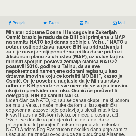
Podijeli
Tweet
Pin
Mail
Ministar odbrane Bosne i Hercegovine Zekerijah
Osmić izrazio je nadu da će BiH biti primljena u MAP
na samitu NATO koji danas počinje u Velsu. “NATO u
potpunosti podržava napore BiH ka pridruživanju i
zato je našoj zemlji ponuđena prilika da se pridruži
Akcionom planu za članstvo (MAP), uz uslov koji su
ministri spoljnih poslova zemalja članica NATO-a
postavili 2010. godine u Talinu, da se sve
nepokretnosti namenjene odbrani registruju kao
državna imovina koju će koristiti MO BiH”, kazao je
Osmić. On je posebno naglasio da je Ministarstvo
odbrane BiH preudzelo sve mere da se vojna imovina
uknjiži u predviđenom roku. Osmić će predvoditi
delegaciju BiH na samitu NATO.
Lideri članica NATO, koji su se danas okupili na ključnom
samitu u Velsu, imaće muke da formulišu zajednički
odgovor na izazove koje postavljaju ukrajinska kriza i
krvavi haos na Bliskom Istoku, primećuju posmatrači.
“Svijet se drastično promjenio i mi moramo da se
prilagodimo toj promjeni”, rekao je generalni sekretar
NATO Anders Fog Rasmusen nekoliko dana prije samita,
ukazujući na značaj ovog skupa za budućnost Alijanse.