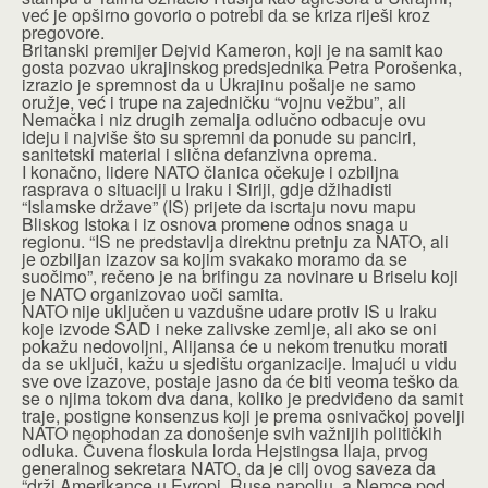
već je opširno govorio o potrebi da se kriza riješi kroz
pregovore.
Britanski premijer Dejvid Kameron, koji je na samit kao
gosta pozvao ukrajinskog predsjednika Petra Porošenka,
izrazio je spremnost da u Ukrajinu pošalje ne samo
oružje, već i trupe na zajedničku “vojnu vežbu”, ali
Nemačka i niz drugih zemalja odlučno odbacuje ovu
ideju i najviše što su spremni da ponude su panciri,
sanitetski material i slična defanzivna oprema.
I konačno, lidere NATO članica očekuje i ozbiljna
rasprava o situaciji u Iraku i Siriji, gdje džihadisti
“Islamske države” (IS) prijete da iscrtaju novu mapu
Bliskog Istoka i iz osnova promene odnos snaga u
regionu. “IS ne predstavlja direktnu pretnju za NATO, ali
je ozbiljan izazov sa kojim svakako moramo da se
suočimo”, rečeno je na brifingu za novinare u Briselu koji
je NATO organizovao uoči samita.
NATO nije uključen u vazdušne udare protiv IS u Iraku
koje izvode SAD i neke zalivske zemlje, ali ako se oni
pokažu nedovoljni, Alijansa će u nekom trenutku morati
da se uključi, kažu u sjedištu organizacije. Imajući u vidu
sve ove izazove, postaje jasno da će biti veoma teško da
se o njima tokom dva dana, koliko je predviđeno da samit
traje, postigne konsenzus koji je prema osnivačkoj povelji
NATO neophodan za donošenje svih važnijih političkih
odluka. Čuvena floskula lorda Hejstingsa Ilaja, prvog
generalnog sekretara NATO, da je cilj ovog saveza da
“drži Amerikance u Evropi, Ruse napolju, a Nemce pod