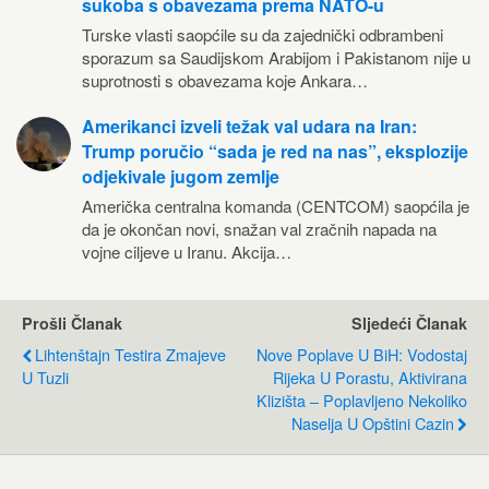
sukoba s obavezama prema NATO-u
Turske vlasti saopćile su da zajednički odbrambeni
sporazum sa Saudijskom Arabijom i Pakistanom nije u
suprotnosti s obavezama koje Ankara…
Amerikanci izveli težak val udara na Iran:
Trump poručio “sada je red na nas”, eksplozije
odjekivale jugom zemlje
Američka centralna komanda (CENTCOM) saopćila je
da je okončan novi, snažan val zračnih napada na
vojne ciljeve u Iranu. Akcija…
Prošli Članak
Sljedeći Članak
Lihtenštajn Testira Zmajeve
Nove Poplave U BiH: Vodostaj
U Tuzli
Rijeka U Porastu, Aktivirana
Klizišta – Poplavljeno Nekoliko
Naselja U Opštini Cazin