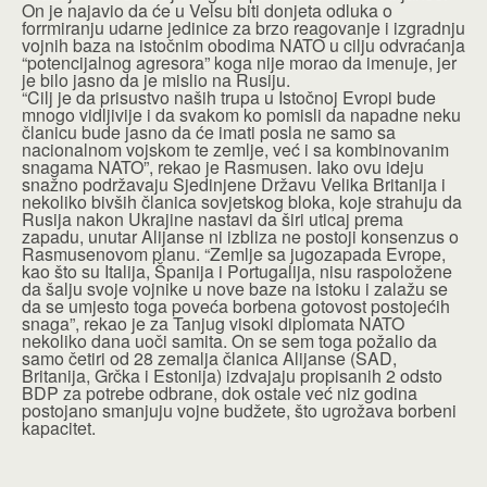
On je najavio da će u Velsu biti donjeta odluka o
forrmiranju udarne jedinice za brzo reagovanje i izgradnju
vojnih baza na istočnim obodima NATO u cilju odvraćanja
“potencijalnog agresora” koga nije morao da imenuje, jer
je bilo jasno da je mislio na Rusiju.
“Cilj je da prisustvo naših trupa u Istočnoj Evropi bude
mnogo vidljivije i da svakom ko pomisli da napadne neku
članicu bude jasno da će imati posla ne samo sa
nacionalnom vojskom te zemlje, već i sa kombinovanim
snagama NATO”, rekao je Rasmusen. Iako ovu ideju
snažno podržavaju Sjedinjene Državu Velika Britanija i
nekoliko bivših članica sovjetskog bloka, koje strahuju da
Rusija nakon Ukrajine nastavi da širi uticaj prema
zapadu, unutar Alijanse ni izbliza ne postoji konsenzus o
Rasmusenovom planu. “Zemlje sa jugozapada Evrope,
kao što su Italija, Španija i Portugalija, nisu raspoložene
da šalju svoje vojnike u nove baze na istoku i zalažu se
da se umjesto toga poveća borbena gotovost postojećih
snaga”, rekao je za Tanjug visoki diplomata NATO
nekoliko dana uoči samita. On se sem toga požalio da
samo četiri od 28 zemalja članica Alijanse (SAD,
Britanija, Grčka i Estonija) izdvajaju propisanih 2 odsto
BDP za potrebe odbrane, dok ostale već niz godina
postojano smanjuju vojne budžete, što ugrožava borbeni
kapacitet.