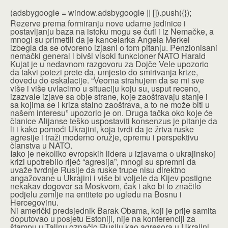
(adsbygoogle = window.adsbygoogle || []).push({});
Rezerve prema formiranju nove udarne jedinice i
postavljanju baza na istoku mogu se čuti i iz Nemačke, a
mnogi su primetili da je kancelarka Angela Merkel
izbegla da se otvoreno izjasni o tom pitanju. Penzionisani
nemački general i bivši visoki funkcioner NATO Harald
Kujat je u nedavnom razgovoru za Dojče Vele upozorio
da takvi potezi prete da, umjesto do smirivanja krize,
dovedu do eskalacije. “Veoma strahujem da se mi sve
više i više uvlacimo u situaciju koju su, usput receno,
izazvale izjave sa obje strane, koje zaoštravaju stanje i
sa kojima se i kriza stalno zaoštrava, a to ne može biti u
našem interesu” upozorio je on. Druga tačka oko koje će
članice Alijanse teško uspostaviti konsenzus je pitanje da
li i kako pomoći Ukrajini, koja tvrdi da je žrtva ruske
agresije i traži moderno oružje, opremu i perspektivu
članstva u NATO.
Iako je nekoliko evropskih lidera u izjavama o ukrajinskoj
krizi upotrebilo riječ “agresija”, mnogi su spremni da
uvaže tvrdnje Rusije da ruske trupe nisu direktno
angažovane u Ukrajini i više bi voljele da Kijev postigne
nekakav dogovor sa Moskvom, čak i ako bi to značilo
podjelu zemlje na entitete po ugledu na Bosnu i
Hercegovinu.
Ni američki predsjednik Barak Obama, koji je prije samita
doputovao u posjetu Estoniji, nije na konferenciji za
štampu u Talinu označio Rusiju kao agresora u Ukrajini,