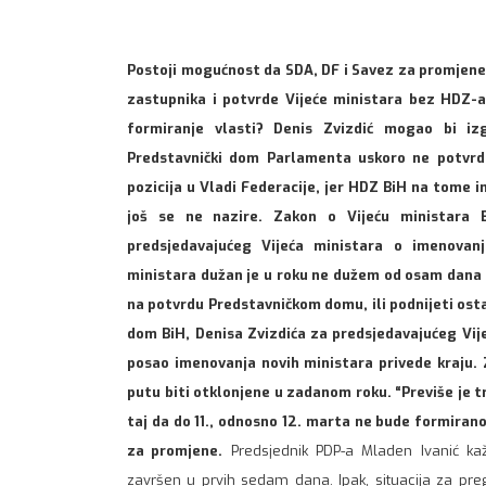
Postoji mogućnost da SDA, DF i Savez za promjene
zastupnika i potvrde Vijeće ministara bez HDZ-a
formiranje vlasti? Denis Zvizdić mogao bi iz
Predstavnički dom Parlamenta uskoro ne potvrdi 
pozicija u Vladi Federacije, jer HDZ BiH na tome i
još se ne nazire. Zakon o Vijeću ministara 
predsjedavajućeg Vijeća ministara o imenovanju
ministara dužan je u roku ne dužem od osam dana 
na potvrdu Predstavničkom domu, ili podnijeti ostav
dom BiH, Denisa Zvizdića za predsjedavajućeg Vije
posao imenovanja novih ministara privede kraju.
putu biti otklonjene u zadanom roku. “Previše je tru
taj da do 11., odnosno 12. marta ne bude formirano
za promjene.
Predsjednik PDP-a Mladen Ivanić ka
završen u prvih sedam dana. Ipak, situacija za pr