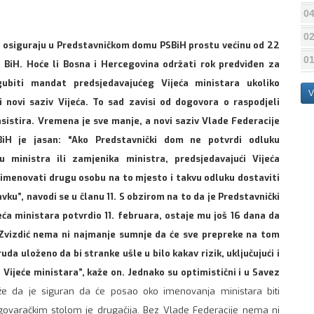
04
02
 osiguraju u Predstavničkom domu PSBiH prostu većinu od 22
01
 BiH. Hoće li Bosna i Hercegovina održati rok predviđen za
gubiti mandat predsjedavajućeg Vijeća ministara ukoliko
V
novi saziv Vijeća. To sad zavisi od dogovora o raspodjeli
nsistira. Vremena je sve manje, a novi saziv Vlade Federacije
BiH je jasan: “Ako Predstavnički dom ne potvrdi odluku
 ministra ili zamjenika ministra, predsjedavajući Vijeća
imenovati drugu osobu na to mjesto i takvu odluku dostaviti
ku”, navodi se u članu 11. S obzirom na to da je Predstavnički
ća ministara potvrdio 11. februara, ostaje mu još 16 dana da
 Zvizdić nema ni najmanje sumnje da će sve prepreke na tom
da uloženo da bi stranke ušle u bilo kakav rizik, uključujući i
 Vijeće ministara”, kaže on. Jednako su optimistični i u Savez
že da je siguran da će posao oko imenovanja ministara biti
egovaračkim stolom je drugačija. Bez Vlade Federacije nema ni