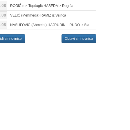
.08
ĐOGIĆ rođ.Topčagić HASEDA iz Đogića
.08
VELIĆ (Mehmeda) RAMIZ iz Vejnca
.08
NASUFOVIĆ (Ahmeta ) HAJRUDIN – RUDO iz Sta...
idi smrtovnice
Objavi smrtovnicu