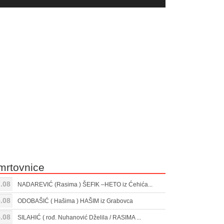
yer
Gore/Dole
ili
strelice
smanjivanje
za
tona.
pojačavanje
ili
smanjivanje
tona.
mrtovnice
.08
NADAREVIĆ (Rasima ) ŠEFIK –HETO iz Ćehića...
.08
ODOBAŠIĆ ( Hašima ) HAŠIM iz Grabovca
.08
SILAHIĆ ( rođ. Nuhanović Dželila / RASIMA ...