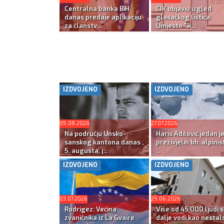
Centralna banka BiH
CIK objavio izgled
danas predaje aplikaciju
glasačkog listića:
za članstv...
Umjesto “ik...
IZDVOJENO
IZDVOJENO
05.08.2026
27.07.2026
Na području Unsko-
Haris Adilović jedan j
sanskog kantona danas ,
preživjelih bh. alpinis
5. augusta, j...
...
IZDVOJENO
IZDVOJENO
03.07.2026
29.06.2026
Rodrigez: Većina
Više od 45.000 ljudi s
zvaničnika iz La Gvaire
dalje vodi kao nestal