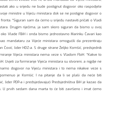
astati ako u srijedu ne bude postignut dogovor oko raspodjele
svoje ministre u Vijeću ministara dok se ne postigne dogovor o
ronta. “Siguran sam da ćemo u srijedu nastaviti pričati o Vladi
stara. Drugim riječima, ja sam skoro siguran da bismo u ovoj
r oko Vlade FBiH i onda bismo jednostavno Marinku Čavari kao
 kao mandataru za Vijeće ministara omogućili da prezentiraju
an Čović, lider HDZ-a. S druge strane Željko Komšić, predsjednik
miranje Vijeća ministara nema veze s Vladom FbiH. “Kakve to
. Uvjeti za formiranje Vijeća ministara su stvoreni, a nigdje ne
. Imamo dogovor na Vijeću ministara i to nema nikakve veze s
omenuo je Komšić. I na pitanje da li se plaši da neće biti
ć, lider PDP-a i predsjedavajući Predsjedništva BiH je kazao da
. U prvih sedam dana marta to će biti završeno i imat ćemo