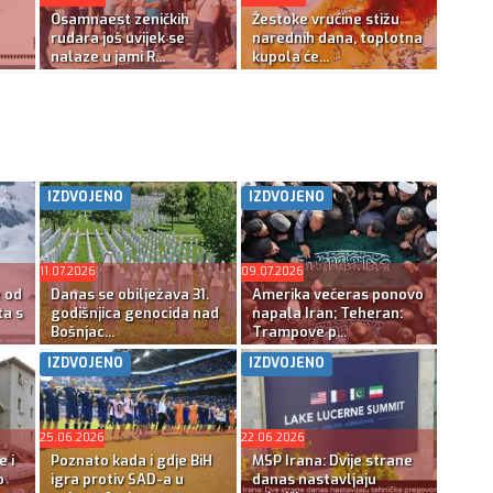
Osamnaest zeničkih
Žestoke vrućine stižu
rudara još uvijek se
narednih dana, toplotna
nalaze u jami R...
kupola će...
IZDVOJENO
IZDVOJENO
11.07.2026
09.07.2026
e od
Danas se obilježava 31.
Amerika večeras ponovo
ta s
godišnjica genocida nad
napala Iran; Teheran:
Bošnjac...
Trampove p...
IZDVOJENO
IZDVOJENO
25.06.2026
22.06.2026
e i
Poznato kada i gdje BiH
MSP Irana: Dvije strane
o
igra protiv SAD-a u
danas nastavljaju