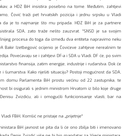
takav, a HDZ BiH insistira posebno na tome. Međutim, zahtjevi
mo, Čović traži pet hrvatskih pozicija i jednu srpsku u Vladi
ra da je to najmanje što mu pripada. HDZ BiH je za partnere
istirala SDA, zato traže nešto zauzvrat. “SNSD je sa svojim
alnijeg procesa do toga da između dva entiteta napravimo neku
A Bakir Izetbegović ocijenio je Čovićeve zahtjeve nerealnim te
ija. Povećavaju se i zahtjevi DF-a i SDA u Vladi. DF će, po svim
istarstvo finansija, zatim energije, industrije i rudarstva. Dok će
e i šumarstva. Kako riješiti situaciju? Postoji mogućnost da SDA,
om domu Parlamenta BiH prostu većinu od 22 zastupnika, te
vnost bi osigurali s jednim ministrom Hrvatom iz bilo koje druge
Denisu Zvizdiću, ali i omogućili funkcionisanje vlasti, bar na
ladi FBiH, Komšić ne pristaje na „prijetnje“
inistara BiH javnost se pita da li će ono zbilja biti i imenovano
i kada Denis Zvizdić više ne bi bio mandatar za Vijeće ministara,