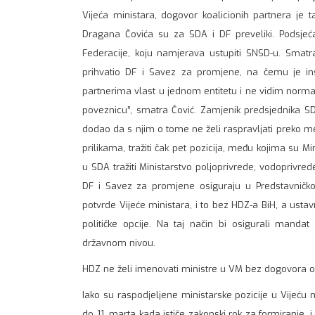
Vijeća ministara, dogovor koalicionih partnera je 
Dragana Čovića su za SDA i DF preveliki. Podsjeća
Federacije, koju namjerava ustupiti SNSD-u. Smat
prihvatio DF i Savez za promjene, na čemu je ins
partnerima vlast u jednom entitetu i ne vidim norm
poveznicu”, smatra Čović. Zamjenik predsjednika SD
dodao da s njim o tome ne želi raspravljati preko med
prilikama, tražiti čak pet pozicija, među kojima su Min
u SDA tražiti Ministarstvo poljoprivrede, vodoprivred
DF i Savez za promjene osiguraju u Predstavničk
potvrde Vijeće ministara, i to bez HDZ-a BiH, a usta
političke opcije. Na taj način bi osigurali mandat 
državnom nivou.
HDZ ne želi imenovati ministre u VM bez dogovora o V
Iako su raspodjeljene ministarske pozicije u Vijeću m
do 11. marta kada ističe zakonski rok za formiranje, 