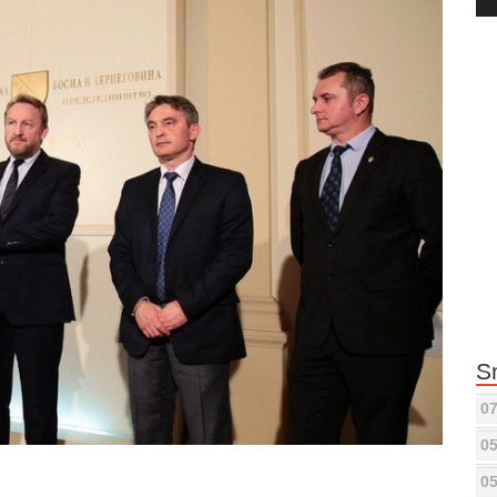
Pla
S
07
05
05