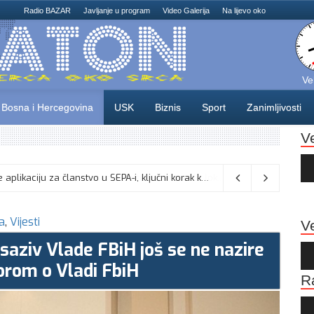
Radio BAZAR
Javljanje u program
Video Galerija
Na lijevo oko
Ve
Bosna i Hercegovina
USK
Biznis
Sport
Zanimljivosti
V
Au
Pla
Centralna banka BiH danas predaje aplikaciju za članstvo u SEPA-i, ključni korak ka jeftinijim i bržim plaćanjima
a
,
Vijesti
Ve
i saziv Vlade FBiH još se ne nazire
Au
Pla
orom o Vladi FbiH
R
Au