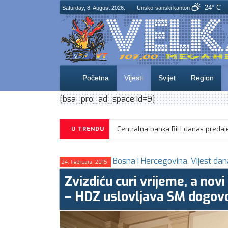
24° C
Saturday, 8. August 2026.
Unsko-sanski kanton
Početna
Vijesti
Svijet
Region
[bsa_pro_ad_space id=9]
U TRENDU
Bosna i Hercegovina
,
Vijest dan
24. Februara. 2015.
Zvizdiću curi vrijeme, a nov
– HDZ uslovljava SM dogov