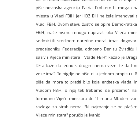
piše novinska agencija Patria. Problem bi mogao n
mjesta u Vladi FBiH, jer HDZ BiH ne žele imenovati 
Vladi FBiH. Ovom stavu žustro se opire Demokratska f
FBiH, inače nismo mnogo napravili oko Vijeća mini
sedmici ili sredinom naredne morali imati dogovo
predsjedniku Federacije, odnosno Denisu Zvizdiću
saziv i Vijeća ministara i Vlade FBiH”, kazao je Drag
DF-a kaže da jedno s drugim nema veze, te da for
veze ima? To nigdje ne piše ni u jednom propisu u BiH
piše da mora to pratiti bilo koja entiteska vlada
Vladom FBiH, o njoj tek trebamo da pričamo”, nap
formirano Vijeće ministara do 11. marta Mladen Ivani
razloga za strah nema. “Ni najmanje se ne plašim
Vijeće ministara” poručio je Ivanić.