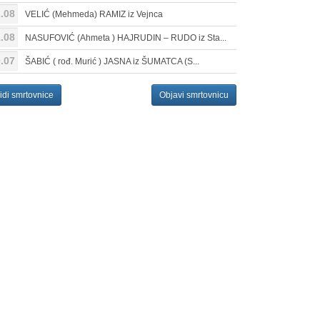
.08
VELIĆ (Mehmeda) RAMIZ iz Vejnca
.08
NASUFOVIĆ (Ahmeta ) HAJRUDIN – RUDO iz Sta...
.07
ŠABIĆ ( rođ. Murić ) JASNA iz ŠUMATCA (S...
idi smrtovnice
Objavi smrtovnicu