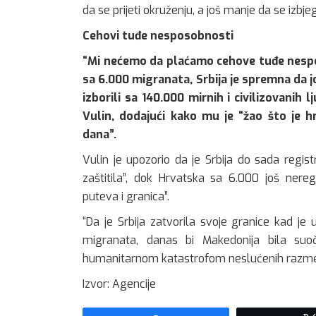
da se prijeti okruženju, a još manje da se izb
Cehovi tuđe nesposobnosti
“Mi nećemo da plaćamo cehove tuđe nespo
sa 6.000 migranata, Srbija je spremna da jo
izborili sa 140.000 mirnih i civilizovanih lj
Vulin, dodajući kako mu je “žao što je 
dana”.
Vulin je upozorio da je Srbija do sada registri
zaštitila”, dok Hrvatska sa 6.000 još nereg
puteva i granica”.
“Da je Srbija zatvorila svoje granice kad je
migranata, danas bi Makedonija bila su
humanitarnom katastrofom neslućenih razmera”
Izvor: Agencije