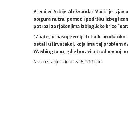
Premijer Srbije Aleksandar Vučić je izjav
osigura nužnu pomoć i podršku izbeglicama
potrazi za rješenjima izbjegličke krize “sa
“Znate, u našoj zemlji ti ljudi prođu o
ostali u Hrvatskoj, koja ima taj problem d
Washingtonu, gdje boravi u trodnevnoj pos
Nisu u stanju brinuti za 6.000 ljudi