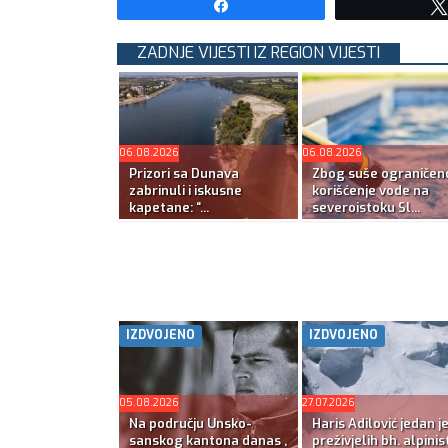
Share
ZADNJE VIJESTI IZ REGION VIJESTI
06.08.2026
06.08.2026
Prizori sa Dunava
Zbog suše ograničen
zabrinuli i iskusne
korišćenje vode na
kapetane: “...
severoistoku Sl...
IZDVOJENO
IZDVOJENO
05.08.2026
27.07.2026
Na području Unsko-
Haris Adilović jedan j
sanskog kantona danas ,
preživjelih bh. alpinis