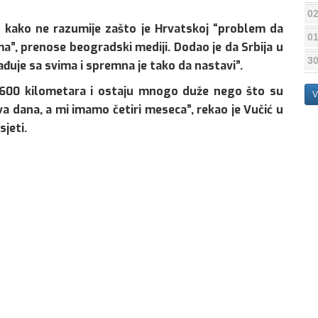
02
io kako ne razumije zašto je Hrvatskoj “problem da
01
”, prenose beogradski mediji. Dodao je da Srbija u
30
rađuje sa svima i spremna je tako da nastavi”.
ko 600 kilometara i ostaju mnogo duže nego što su
V
va dana, a mi imamo četiri meseca”, rekao je Vučić u
jeti.