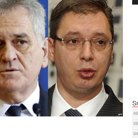
Pla
S
05
05
04