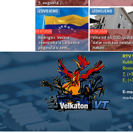
5. augusta, j...
...
IZDVOJENO
IZDVOJENO
03.07.2026
29.06.2026
Rodrigez: Većina
Više od 45.000 ljudi s
zvaničnika iz La Gvaire
dalje vodi kao nestal
poginula u zem...
nakon ...
RTV 
Kuliš
Bosna
T:
(+3
F:
(+3
E-ma
mark
© 