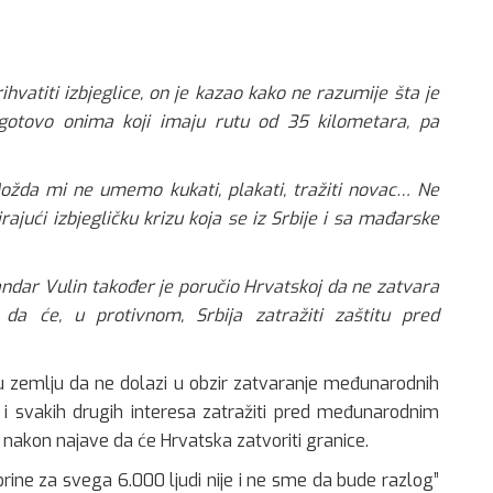
hvatiti izbjeglice, on je kazao kako ne razumije šta je
gotovo onima koji imaju rutu od 35 kilometara, pa
žda mi ne umemo kukati, plakati, tražiti novac… Ne
ajući izbjegličku krizu koja se iz Srbije i sa mađarske
sandar Vulin također je poručio Hrvatskoj da ne zatvara
da će, u protivnom, Srbija zatražiti zaštitu pred
 zemlju da ne dolazi u obzir zatvaranje međunarodnih
i svakih drugih interesa zatražiti pred međunarodnim
 nakon najave da će Hrvatska zatvoriti granice.
brine za svega 6.000 ljudi nije i ne sme da bude razlog”