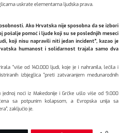
jeglicama uskrate elementarna ljudska prava.
sobnosti. Ako Hrvatska nije sposobna da se izbori
j pošalje pomoć i ljude koji su se poslednjih meseci
udi, koji nisu napravili niti jedan incident”, kazao je
hrvatska humanost i solidarnost trajala samo dva
rala “više od 140.000 ljudi, koje je i nahranila, lečila i
istriranih izbjeglica “preti zatvaranjem međunarodnih
 u jednoj noći iz Makedonije i Grčke ušlo više od 9.000
očena sa potpunim kolapsom, a Evropska unija sa
, zaključio je.
0