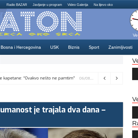
Radio BAZAR
Javljanje u program
Video Galerija
Na lijevo oko
Ve
Bosna i Hercegovina
USK
Biznis
Sport
Zanimljivosti
V
Au
Pla
sne kapetane: “Ovakvo nešto ne pamtim”
06/08/2026
Ve
humanost je trajala dva dana –
Au
Pla
R
Au