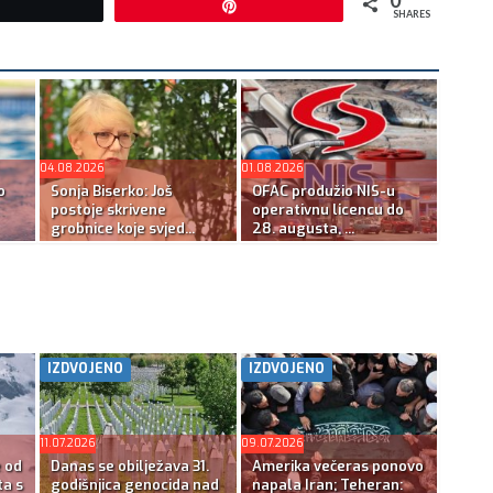
Tweet
Pin
SHARES
04.08.2026
01.08.2026
o
Sonja Biserko: Još
OFAC produžio NIS-u
postoje skrivene
operativnu licencu do
grobnice koje svjed...
28. augusta, ...
IZDVOJENO
IZDVOJENO
11.07.2026
09.07.2026
e od
Danas se obilježava 31.
Amerika večeras ponovo
ta s
godišnjica genocida nad
napala Iran; Teheran: