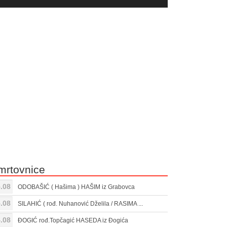
yer
Gore/Dole
ili
strelice
smanjivanje
za
tona.
pojačavanje
ili
smanjivanje
tona.
mrtovnice
.08
ODOBAŠIĆ ( Hašima ) HAŠIM iz Grabovca
.08
SILAHIĆ ( rođ. Nuhanović Dželila / RASIMA ...
.08
ĐOGIĆ rođ.Topčagić HASEDA iz Đogića