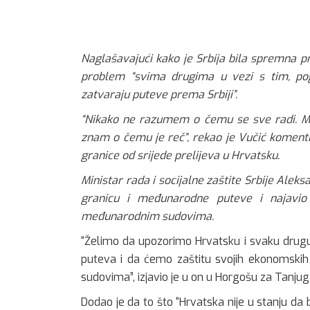
Naglašavajući kako je Srbija bila spremna pri
problem “svima drugima u vezi s tim, po
zatvaraju puteve prema Srbiji”.
“Nikako ne razumem o čemu se sve radi. Mo
znam o čemu je reč”, rekao je Vučić komentir
granice od srijede prelijeva u Hrvatsku.
Ministar rada i socijalne zaštite Srbije Alek
granicu i međunarodne puteve i najavio 
međunarodnim sudovima.
“Želimo da upozorimo Hrvatsku i svaku drugu
puteva i da ćemo zaštitu svojih ekonomskih 
sudovima”, izjavio je u on u Horgošu za Tanjug
Dodao je da to što “Hrvatska nije u stanju da 