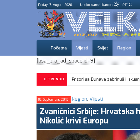
24° C
Friday, 7. August 2026.
Unsko-sanski kanton
Početna
Vijesti
Svijet
Region
[bsa_pro_ad_space id=9]
Prizori sa Dunava zabrinuli i isku
U TRENDU
Region
,
Vijesti
18. Septembra. 2015.
Zvaničnici Srbije: Hrvatska 
Nikolić krivi Europu