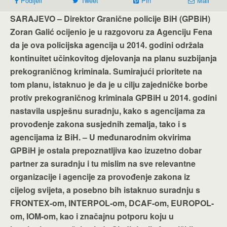
Podijeli
Tweet
Pin
Mail
SARAJEVO – Direktor Granične policije BiH (GPBiH)
Zoran Galić ocijenio je u razgovoru za Agenciju Fena
da je ova policijska agencija u 2014. godini održala
kontinuitet učinkovitog djelovanja na planu suzbijanja
prekograničnog kriminala. Sumirajući prioritete na
tom planu, istaknuo je da je u cilju zajedničke borbe
protiv prekograničnog kriminala GPBiH u 2014. godini
nastavila uspješnu suradnju, kako s agencijama za
provođenje zakona susjednih zemalja, tako i s
agencijama iz BiH. – U međunarodnim okvirima
GPBiH je ostala prepoznatljiva kao izuzetno dobar
partner za suradnju i tu mislim na sve relevantne
organizacije i agencije za provođenje zakona iz
cijelog svijeta, a posebno bih istaknuo suradnju s
FRONTEX-om, INTERPOL-om, DCAF-om, EUROPOL-
om, IOM-om, kao i značajnu potporu koju u