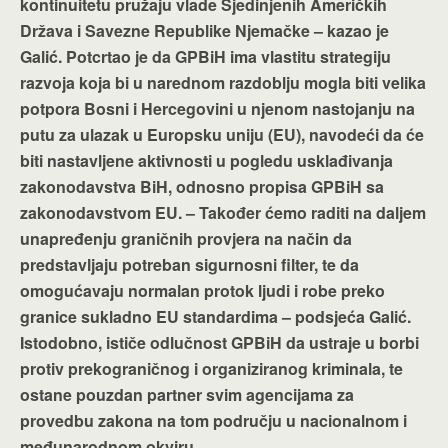
kontinuitetu pružaju vlade Sjedinjenih Američkih
Država i Savezne Republike Njemačke – kazao je
Galić. Potcrtao je da GPBiH ima vlastitu strategiju
razvoja koja bi u narednom razdoblju mogla biti velika
potpora Bosni i Hercegovini u njenom nastojanju na
putu za ulazak u Europsku uniju (EU), navodeći da će
biti nastavljene aktivnosti u pogledu usklađivanja
zakonodavstva BiH, odnosno propisa GPBiH sa
zakonodavstvom EU. – Također ćemo raditi na daljem
unapređenju graničnih provjera na način da
predstavljaju potreban sigurnosni filter, te da
omogućavaju normalan protok ljudi i robe preko
granice sukladno EU standardima – podsjeća Galić.
Istodobno, ističe odlučnost GPBiH da ustraje u borbi
protiv prekograničnog i organiziranog kriminala, te
ostane pouzdan partner svim agencijama za
provedbu zakona na tom području u nacionalnom i
međunarodnom okviru.