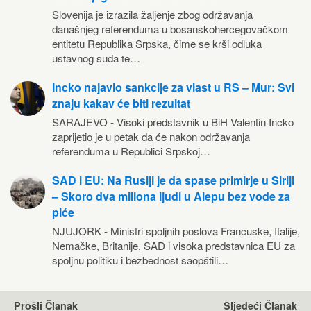
Slovenija je izrazila žaljenje zbog održavanja
današnjeg referenduma u bosanskohercegovačkom
entitetu Republika Srpska, čime se krši odluka
ustavnog suda te…
Incko najavio sankcije za vlast u RS – Mur: Svi
znaju kakav će biti rezultat
SARAJEVO - Visoki predstavnik u BiH Valentin Incko
zaprijetio je u petak da će nakon održavanja
referenduma u Republici Srpskoj…
SAD i EU: Na Rusiji je da spase primirje u Siriji
– Skoro dva miliona ljudi u Alepu bez vode za
piće
NJUJORK - Ministri spoljnih poslova Francuske, Italije,
Nemačke, Britanije, SAD i visoka predstavnica EU za
spoljnu politiku i bezbednost saopštili…
Prošli Članak
Sljedeći Članak