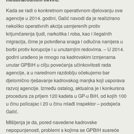
Kada se radi o konkretnom operativnom djelovanju ove
agencije u 2014. godini, Galić navodi da je realizirano
nekoliko operativnih akcija usmjerenih protiv
krijumčarenja ljudi, narkotika i roba, kao i ilegalnih
migracija, čime je potvrđena snaga i odlučna namjera u
borbi protiv korupcije i u unutarnjim redovima. – U 2014.
godini urađeno je mnogo na kadrovskim izmjenama
unutar GPBiH u cilju povećanja učinkovitosti rada
agencije, a u narednom razdoblju očekujemo bar
djelomično rješavanje kadrovskog manjka koji usporava
razvoj agencije. Između ostalog, aktualna je i konkursna
procedura za prijem 120 kadeta u GP-u BiH, od kojih 100
u činu policajac i 20 u činu mlađi inspektor – podsjeća
Galić.
MIšljenja je da, pored navedene kadrovske
nepopunjenosti, problemi s kojima se GPBiH susreće