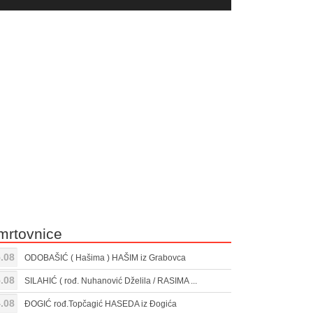
yer
Gore/Dole
ili
strelice
smanjivanje
za
tona.
pojačavanje
ili
smanjivanje
tona.
mrtovnice
.08
ODOBAŠIĆ ( Hašima ) HAŠIM iz Grabovca
.08
SILAHIĆ ( rođ. Nuhanović Dželila / RASIMA ...
.08
ĐOGIĆ rođ.Topčagić HASEDA iz Đogića