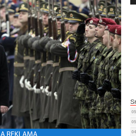
Pla
S
05
05
04