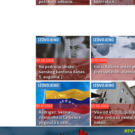
potrajati, odbacio ...
kontrolu n...
IZDVOJENO
IZDVOJENO
05.08.2026
27.07.2026
Na području Unsko-
Haris Adilović jedan j
sanskog kantona danas ,
preživjelih bh. alpinis
5. augusta, j...
...
IZDVOJENO
IZDVOJENO
03.07.2026
29.06.2026
Rodrigez: Većina
Više od 45.000 ljudi s
zvaničnika iz La Gvaire
dalje vodi kao nestal
poginula u zem...
nakon ...
RTV 