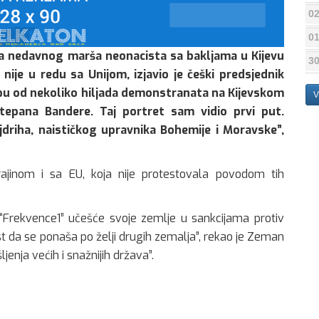
02
01
ja nedavnog marša neonacista sa bakljama u Kijevu
30
ije u redu sa Unijom, izjavio je češki predsjednik
pu od nekoliko hiljada demonstranata na Kijevskom
V
Stepana Bandere. Taj portret sam vidio prvi put.
driha, naističkog upravnika Bohemije i Moravske”,
ajinom i sa EU, koja nije protestovala povodom tih
ju “Frekvence1” učešće svoje zemlje u sankcijama protiv
t da se ponaša po želji drugih zemalja”, rekao je Zeman
jenja većih i snažnijih država”.