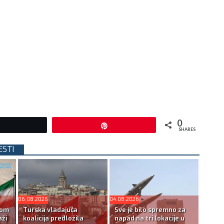
0
Tweet
Pin
SHARES
ESTI
06.08.2026
04.08.2026
kom
Turska vladajuća
Sve je bilo spremno za
ži
koalicija predložila
napad na tri lokacije u