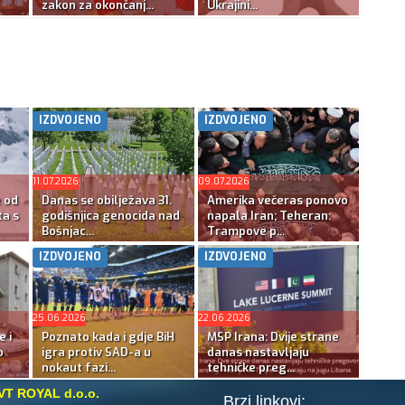
zakon za okončanj...
Ukrajini...
IZDVOJENO
IZDVOJENO
11.07.2026
09.07.2026
e od
Danas se obilježava 31.
Amerika večeras ponovo
ta s
godišnjica genocida nad
napala Iran; Teheran:
Bošnjac...
Trampove p...
IZDVOJENO
IZDVOJENO
25.06.2026
22.06.2026
e i
Poznato kada i gdje BiH
MSP Irana: Dvije strane
o
igra protiv SAD-a u
danas nastavljaju
nokaut fazi...
tehničke preg...
VT ROYAL d.o.o.
Brzi linkovi: