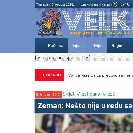
37° C
Thursday, 6. August 2026.
Unsko-sanski kanton
Početna
Vijesti
Svijet
Region
[bsa_pro_ad_space id=9]
U TRENDU
Svijet
,
Vijest dana
,
Vijesti
5. Januara. 2015.
Zeman: Nešto nije u redu s