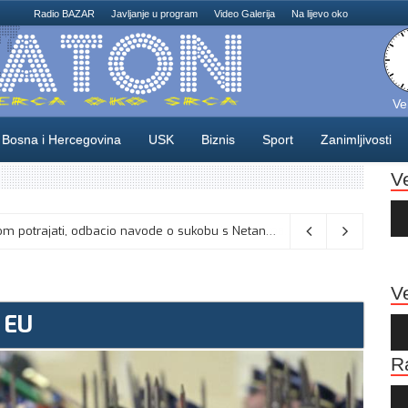
Radio BAZAR
Javljanje u program
Video Galerija
Na lijevo oko
Ve
Bosna i Hercegovina
USK
Biznis
Sport
Zanimljivosti
V
Au
Pla
Vance kaže da će pregovori s Iranom potrajati, odbacio navode o sukobu s Netanyahuom
06/08/2026
Ve
a EU
Au
Pla
R
Au