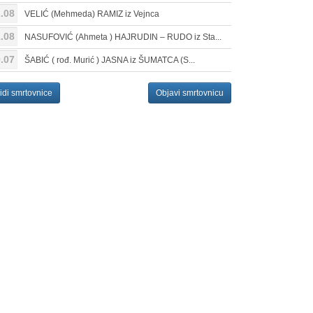
.08
VELIĆ (Mehmeda) RAMIZ iz Vejnca
.08
NASUFOVIĆ (Ahmeta ) HAJRUDIN – RUDO iz Sta...
.07
ŠABIĆ ( rođ. Murić ) JASNA iz ŠUMATCA (S...
idi smrtovnice
Objavi smrtovnicu