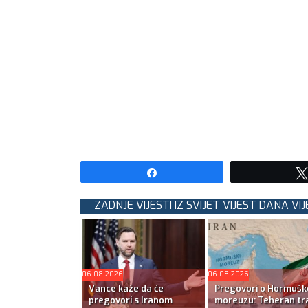
Share
ZADNJE VIJESTI IZ SVIJET VIJEST DANA VIJ
06.08.2026
06.08.2026
Vance kaže da će
Pregovori o Hormuš
pregovori s Iranom
moreuzu: Teheran tra