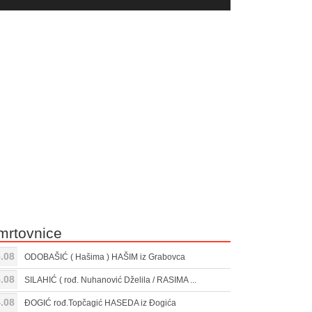
yer
Gore/Dole
ili
strelice
smanjivanje
za
tona.
pojačavanje
ili
smanjivanje
tona.
mrtovnice
.08
ODOBAŠIĆ ( Hašima ) HAŠIM iz Grabovca
.08
SILAHIĆ ( rođ. Nuhanović Dželila / RASIMA ...
.08
ĐOGIĆ rođ.Topčagić HASEDA iz Đogića