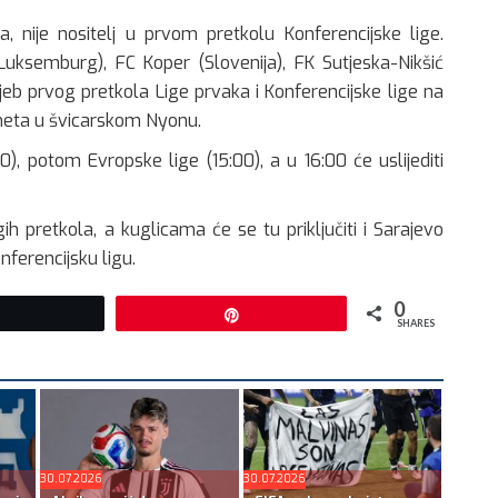
a, nije nositelj u prvom pretkolu Konferencijske lige.
(Luksemburg), FC Koper (Slovenija), FK Sutjeska-Nikšić
rijeb prvog pretkola Lige prvaka i Konferencijske lige na
meta u švicarskom Nyonu.
0), potom Evropske lige (15:00), a u 16:00 će uslijediti
ih pretkola, a kuglicama će se tu priključiti i Sarajevo
nferencijsku ligu.
0
Tweet
Pin
SHARES
30.07.2026
30.07.2026