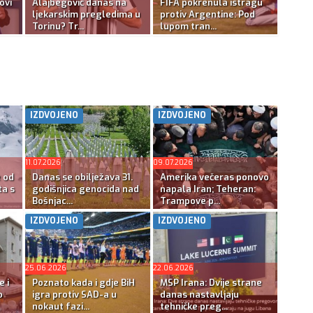
ovi
Alajbegović danas na
FIFA pokrenula istragu
ljekarskim pregledima u
protiv Argentine: Pod
Torinu? Tr...
lupom tran...
IZDVOJENO
IZDVOJENO
11.07.2026
09.07.2026
e od
Danas se obilježava 31.
Amerika večeras ponovo
ta s
godišnjica genocida nad
napala Iran; Teheran:
Bošnjac...
Trampove p...
IZDVOJENO
IZDVOJENO
25.06.2026
22.06.2026
e i
Poznato kada i gdje BiH
MSP Irana: Dvije strane
o
igra protiv SAD-a u
danas nastavljaju
nokaut fazi...
tehničke preg...