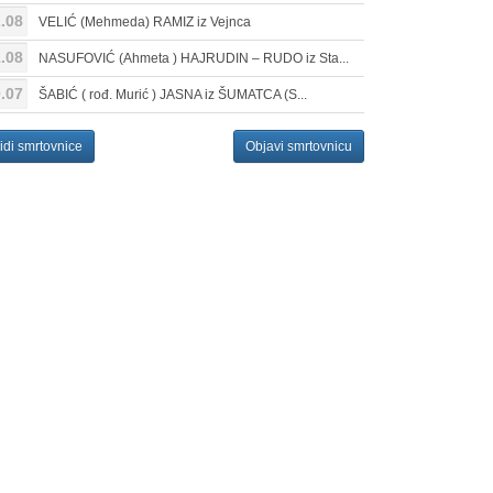
.08
VELIĆ (Mehmeda) RAMIZ iz Vejnca
.08
NASUFOVIĆ (Ahmeta ) HAJRUDIN – RUDO iz Sta...
.07
ŠABIĆ ( rođ. Murić ) JASNA iz ŠUMATCA (S...
idi smrtovnice
Objavi smrtovnicu