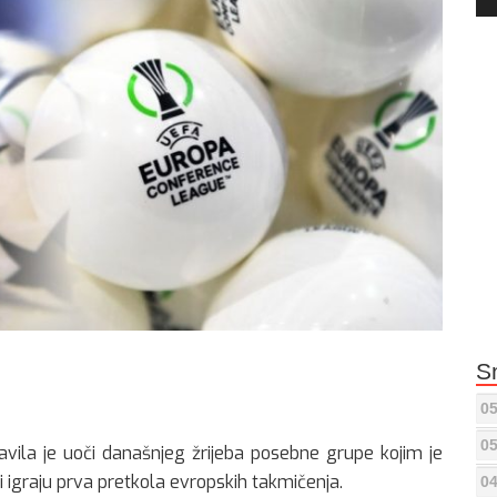
Pla
S
05
05
ila je uoči današnjeg žrijeba posebne grupe kojim je
i igraju prva pretkola evropskih takmičenja.
04