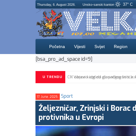
37° C
Thursday, 6. August 2026.
Unsko-sanski kanton
Početna
Vijesti
Svijet
Region
[bsa_pro_ad_space id=9]
CIK objavio izgled glasačkog listića
U TRENDU
Sport
17. Juna. 2025.
Željezničar, Zrinjski i Borac
protivnika u Evropi