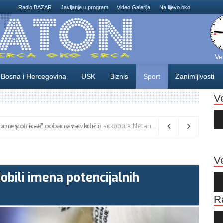
Radio BAZAR
Javljanje u program
Video Galerija
Na lijevo oko
Ve
Bosna i Hercegovina
USK
Biznis
Sport
Zanimljivosti
V
Au
Pla
: Umjesto “iksa” popunjavati kružić
06/08/2026
Ve
 dobili imena potencijalnih
Au
Pla
R
Au