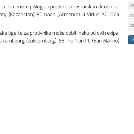
02
 će biti nositelj. Mogući protivnici mostarskom klubu su:
aty (Kazahstan), FC Noah (Armenija) ili Virtus AC 1964
01
30
ske lige te za protivnike može dobiti neku od ovih ekipa:
uxembourg (Luksemburg), SS Tre Fiori FC (San Marino)
V