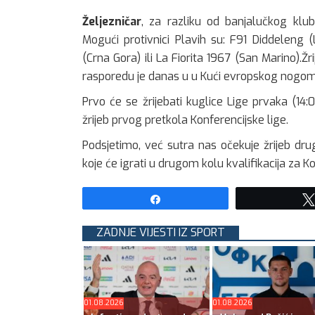
Željezničar
, za razliku od banjalučkog klub
Mogući protivnici Plavih su: F91 Diddeleng 
(Crna Gora) ili La Fiorita 1967 (San Marino).Ž
rasporedu je danas u u Kući evropskog nogo
Prvo će se žrijebati kuglice Lige prvaka (14:0
žrijeb prvog pretkola Konferencijske lige.
Podsjetimo, već sutra nas očekuje žrijeb drug
koje će igrati u drugom kolu kvalifikacija za Ko
Share
ZADNJE VIJESTI IZ SPORT
01.08.2026
01.08.2026