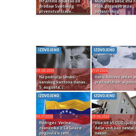
Infantino odustao od
Muhamed Bešić ima n
prodaje Svjetskog
klub, potpisao je za
prvenstva! Izazv...
petostrukog...
IZDVOJENO
IZDVOJENO
05.08.2026
27.07.2026
Na području Unsko-
Haris Adilović jedan j
sanskog kantona danas ,
preživjelih bh. alpinis
5. augusta, j...
...
IZDVOJENO
IZDVOJENO
03.07.2026
29.06.2026
Rodrigez: Većina
Više od 45.000 ljudi s
zvaničnika iz La Gvaire
dalje vodi kao nestal
poginula u zem...
nakon ...