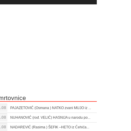
yer
Gore/Dole
ili
strelice
smanjivanje
za
tona.
pojačavanje
ili
smanjivanje
tona.
mrtovnice
.08
PAJAZETOVIĆ (Osmana ) NATKO zvani MUJO iz ...
.08
NUHANOVIĆ (rođ. VELIĆ) HASNIJA u narodu po...
.08
NADAREVIĆ (Rasima ) ŠEFIK –HETO iz Ćehića...