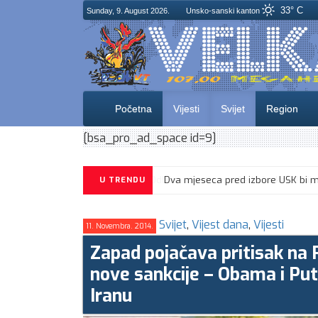
33° C
Sunday, 9. August 2026.
Unsko-sanski kanton
Početna
Vijesti
Svijet
Region
[bsa_pro_ad_space id=9]
U TRENDU
Svijet
,
Vijest dana
,
Vijesti
11. Novembra. 2014.
Zapad pojačava pritisak na R
nove sankcije – Obama i Putin 
Iranu