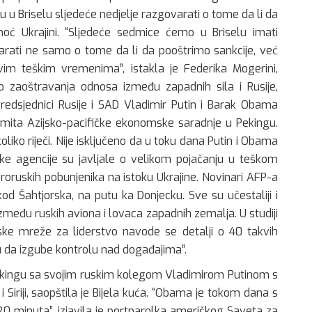
u u Briselu sljedeće nedjelje razgovarati o tome da li da
moć Ukrajini. “Sljedeće sedmice ćemo u Briselu imati
rati ne samo o tome da li da pooštrimo sankcije, već
im teškim vremenima”, istakla je Federika Mogerini,
 do zaoštravanja odnosa između zapadnih sila i Rusije,
redsjednici Rusije i SAD Vladimir Putin i Barak Obama
mita Azijsko-pacifičke ekonomske saradnje u Pekingu.
oliko riječi. Nije isključeno da u toku dana Putin i Obama
ke agencije su javljale o velikom pojačanju u teškom
proruskih pobunjenika na istoku Ukrajine. Novinari AFP-a
kod Šahtjorska, na putu ka Donjecku. Sve su učestaliji i
zmeđu ruskih aviona i lovaca zapadnih zemalja. U studiji
ske mreže za liderstvo navode se detalji o 40 takvih
uju da izgube kontrolu nad događajima”.
kingu sa svojim ruskim kolegom Vladimirom Putinom s
u i Siriji, saopštila je Bijela kuća. “Obama je tokom dana s
20 minuta”, izjavila je portparolka američkog Saveta za