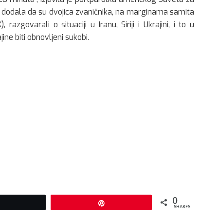
 dodala da su dvojica zvaničnika, na marginama samita
azgovarali o situaciji u Iranu, Siriji i Ukrajini, i to u
ine biti obnovljeni sukobi.
0
Tweet
Pin
SHARES