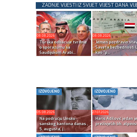
ZADNJE VIJESTI IZ SVIJET VIJEST DANA VIJ
08.08.2026
08.08.2026
Turska odbacuje tvrdnje
Jemen pozdravio sta
o sporazumu sa
Saveta bezbednosti 
Saudijskom Arabi...
kao “p...
IZDVOJENO
IZDVOJENO
05.08.2026
27.07.2026
Na području Unsko-
Haris Adilović jedan j
sanskog kantona danas ,
preživjelih bh. alpinis
5. augusta, j...
...