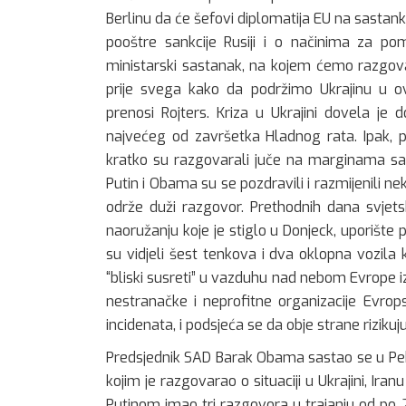
Berlinu da će šefovi diplomatija EU na sastank
pooštre sankcije Rusiji i o načinima za po
ministarski sastanak, na kojem ćemo razgova
prije svega kako da podržimo Ukrajinu u ov
prenosi Rojters. Kriza u Ukrajini dovela je
najvećeg od završetka Hladnog rata. Ipak, p
kratko su razgovarali juče na marginama sa
Putin i Obama su se pozdravili i razmijenili nek
održe duži razgovor. Prethodnih dana svjets
naoružanju koje je stiglo u Donjeck, uporište 
su vidjeli šest tenkova i dva oklopna vozila 
“bliski susreti” u vazduhu nad nebom Evrope i
nestranačke i neprofitne organizacije Evrop
incidenata, i podsjeća se da obje strane rizik
Predsjednik SAD Barak Obama sastao se u Pe
kojim je razgovarao o situaciji u Ukrajini, Iran
Putinom imao tri razgovora u trajanju od po 