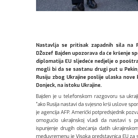
Nastavlja se pritisak zapadnih sila na 
DŽozef Bajden upozorava da će kršenje sp
diplomatija EU sljedeće nedjelje o pooštra
mogli bi da se sastanu drugi put u Peki
Rusiju zbog Ukrajine poslije ulaska nove k
Donjeck, na istoku Ukrajine.
Bajden je u telefonskom razgovoru sa ukra
“ako Rusija nastavi da svjesno krši uslove spor
je agencija AFP. Američki potpredsjednik pozva
omogućio ukrajinskoj vladi da nastavi s 
ispunjenje drugih obećanja datih ukrajinsk
međuvremenu je Visoka predstavnica EU za sp