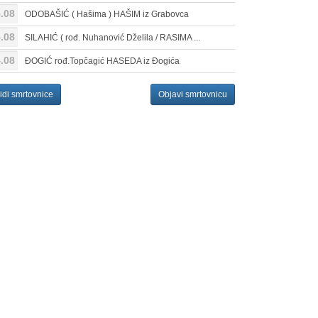
.08
ODOBAŠIĆ ( Hašima ) HAŠIM iz Grabovca
.08
SILAHIĆ ( rođ. Nuhanović Dželila / RASIMA ...
.08
ĐOGIĆ rođ.Topčagić HASEDA iz Đogića
idi smrtovnice
Objavi smrtovnicu