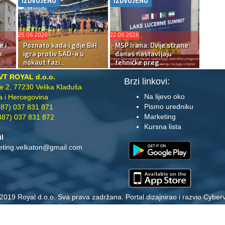
IZDVOJENO
IZDVOJENO
25.06.2026
22.06.2026
e i
Poznato kada i gdje BiH
MSP Irana: Dvije strane
o
igra protiv SAD-a u
danas nastavljaju
nokaut fazi...
tehničke preg...
VT ROYAL d.o.o.
Brzi linkovi:
te 2, 77230 Velika Kladuša
Na lijevo oko
 i Hercegovina
Pismo uredniku
87) 037 831 871
Marketing
87) 037 831 872
Kursna lista
il
eting.velkaton@gmail.com
2019 Royal d.o.o. Sva prava zadržana. Portal dizajnirao i razvio
Cyberv