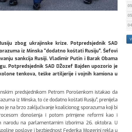
05
05
04
V
Rusiju zbog ukrajinske krize. Potpredsjednik SAD
orazuma iz Minska “dodatno koštati Rusiju”. Šefovi
vanju sankcija Rusiji. Vladimir Putin i Barak Obama
ngu. Potpredsjednik SAD DŽozef Bajden upozorio je
olone tenkova, teške artiljerije i vojnih kamiona u
jinskim predsjednikom Petrom Porošenkom istakao da
azuma iz Minska, to će dodatno koštati Rusiju”, prenijela
o je na brzo zaključivanje koalicionog sporazuma koji bi
procesom donošenja i potom primjene reformi kao i
om narodu na parlamentarnim izborima 26. oktobra. U
oljne poslove i bezbjednost Federika Mogerini rekla u