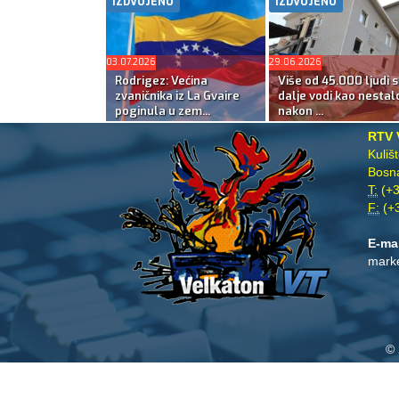
IZDVOJENO
IZDVOJENO
03.07.2026
29.06.2026
Rodrigez: Većina
Više od 45.000 ljudi s
zvaničnika iz La Gvaire
dalje vodi kao nestal
poginula u zem...
nakon ...
RTV 
Kuliš
Bosna
T:
(+3
F:
(+3
E-ma
mark
© 