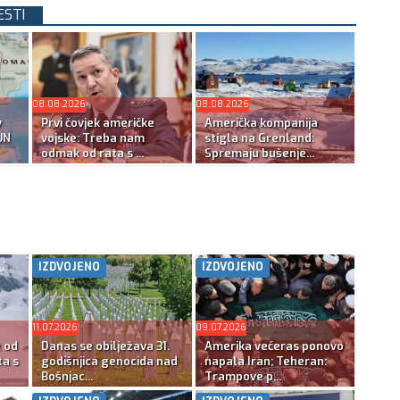
ESTI
08.08.2026
08.08.2026
v
Prvi čovjek američke
Američka kompanija
UN
vojske: Treba nam
stigla na Grenland:
odmak od rata s ...
Spremaju bušenje...
IZDVOJENO
IZDVOJENO
11.07.2026
09.07.2026
e od
Danas se obilježava 31.
Amerika večeras ponovo
ta s
godišnjica genocida nad
napala Iran; Teheran:
Bošnjac...
Trampove p...