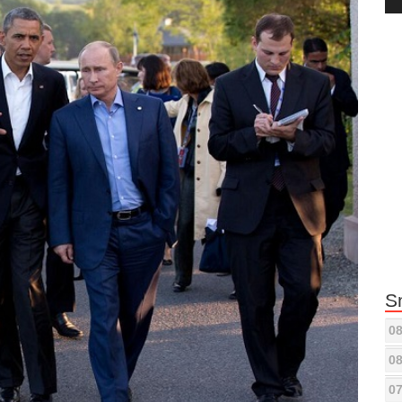
Pla
S
08
08
07