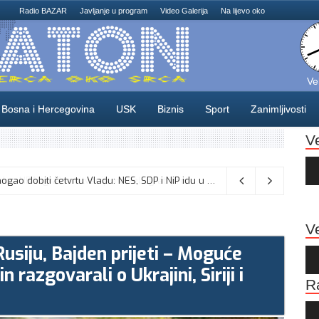
Radio BAZAR
Javljanje u program
Video Galerija
Na lijevo oko
Ve
Bosna i Hercegovina
USK
Biznis
Sport
Zanimljivosti
V
Au
Pla
Odlične vijesti za naše košarkaše! Nijedan NBA igrač iz Litvanije ne želi igrati protiv BiH
08/08/2026
Ve
usiju, Bajden prijeti – Moguće
Au
Pla
razgovarali o Ukrajini, Siriji i
R
Au