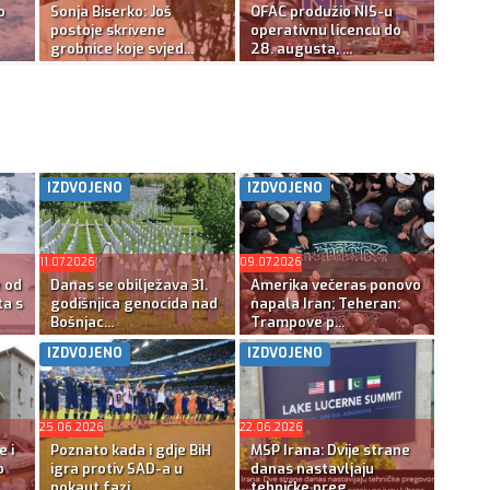
o
Sonja Biserko: Još
OFAC produžio NIS-u
postoje skrivene
operativnu licencu do
grobnice koje svjed...
28. augusta, ...
IZDVOJENO
IZDVOJENO
11.07.2026
09.07.2026
e od
Danas se obilježava 31.
Amerika večeras ponovo
ta s
godišnjica genocida nad
napala Iran; Teheran:
Bošnjac...
Trampove p...
IZDVOJENO
IZDVOJENO
25.06.2026
22.06.2026
e i
Poznato kada i gdje BiH
MSP Irana: Dvije strane
o
igra protiv SAD-a u
danas nastavljaju
nokaut fazi...
tehničke preg...