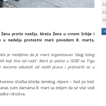
02
01
30
V
ena protiv nasilja, Mreža Žena u crnom Srbije i
su u nedelju protestni marš povodom 8. marta,
ekla je medijima da je marš organizovan “zbog lošeg
ih koji žive od rada”. Marš je počeo u 13.00 na Trgu
 nećemo odustati od naših prava i pretvoriti se u
tvorena izložba Istorija ženskog otpora – bod po bod.
e danas svim damama 8. mart sa željom da se više vodi
odice i društva.