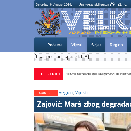
21° C
Saturday, 8. August 2026.
Unsko-sanski kanton
Početna
Vijesti
Svijet
Region
[bsa_pro_ad_space id=9]
U TRENDU
Region
,
Vijesti
8. Marta. 2015.
Zajović: Marš zbog degradac