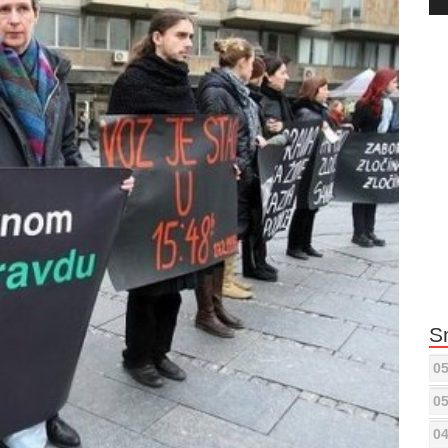
Pla
S
05
05
04