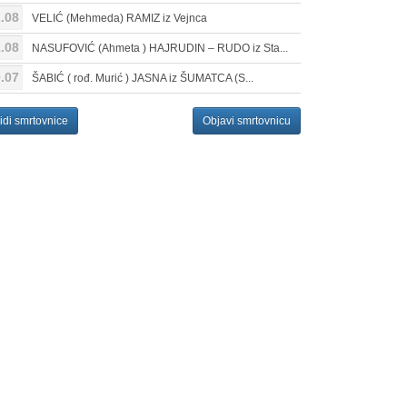
.08
VELIĆ (Mehmeda) RAMIZ iz Vejnca
.08
NASUFOVIĆ (Ahmeta ) HAJRUDIN – RUDO iz Sta...
.07
ŠABIĆ ( rođ. Murić ) JASNA iz ŠUMATCA (S...
idi smrtovnice
Objavi smrtovnicu