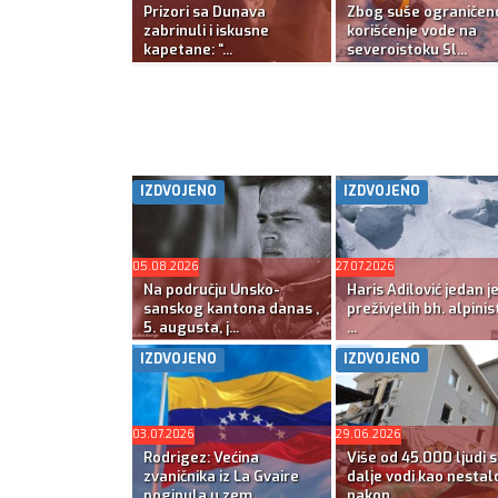
Prizori sa Dunava
Zbog suše ograničen
zabrinuli i iskusne
korišćenje vode na
kapetane: “...
severoistoku Sl...
IZDVOJENO
IZDVOJENO
05.08.2026
27.07.2026
Na području Unsko-
Haris Adilović jedan j
sanskog kantona danas ,
preživjelih bh. alpinis
5. augusta, j...
...
IZDVOJENO
IZDVOJENO
03.07.2026
29.06.2026
Rodrigez: Većina
Više od 45.000 ljudi s
zvaničnika iz La Gvaire
dalje vodi kao nestal
poginula u zem...
nakon ...