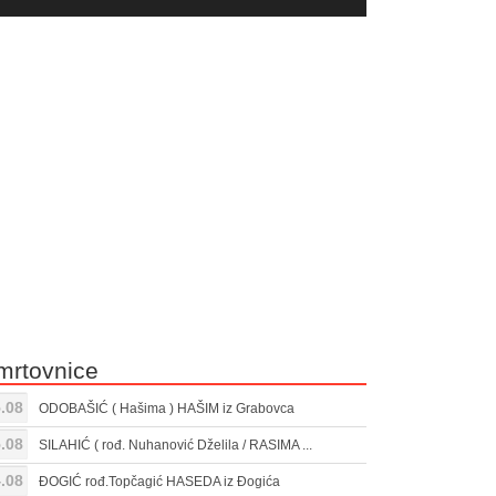
yer
Gore/Dole
ili
strelice
smanjivanje
za
tona.
pojačavanje
ili
smanjivanje
tona.
mrtovnice
.08
ODOBAŠIĆ ( Hašima ) HAŠIM iz Grabovca
.08
SILAHIĆ ( rođ. Nuhanović Dželila / RASIMA ...
.08
ĐOGIĆ rođ.Topčagić HASEDA iz Đogića