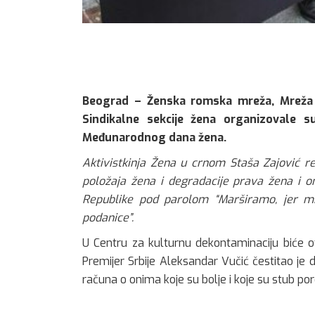
Beograd – Ženska romska mreža, Mreža Ž
Sindikalne sekcije žena organizovale 
Međunarodnog dana žena.
Aktivistkinja Žena u crnom Staša Zajović r
položaja žena i degradacije prava žena i on
Republike pod parolom “Marširamo, jer mi
podanice”.
U Centru za kulturnu dekontaminaciju biće o
Premijer Srbije Aleksandar Vučić čestitao j
računa o onima koje su bolje i koje su stub por