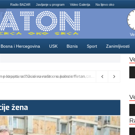
Radio BAZAR
Javljanje u program
Video Galerija
Na lijevo oko
Ve
Bosna i Hercegovina
USK
Biznis
Sport
Zanimljivosti
V
Au
Pla
Vance kaže da će pregovori s Iranom potrajati, odbacio navode o sukobu s Netanyahuom
06/08/2026
Ve
ije žena
Au
Pla
R
Au