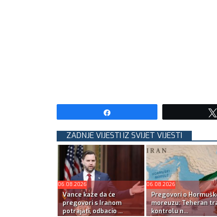
Share
ZADNJE VIJESTI IZ SVIJET VIJESTI
06.08.2026
06.08.2026
Vance kaže da će
Pregovori o Hormuš
pregovori s Iranom
moreuzu: Teheran tra
potrajati, odbacio ...
kontrolu n...