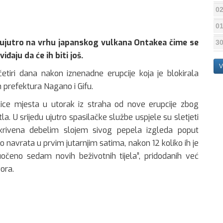
02
01
u ujutro na vrhu japanskog vulkana Ontakea čime se
30
đaju da će ih biti još.
V
četiri dana nakon iznenadne erupcije koja je blokirala
 prefektura Nagano i Gifu.
lice mjesta u utorak iz straha od nove erupcije zbog
a. U srijedu ujutro spasilačke službe uspjele su sletjeti
ekrivena debelim slojem sivog pepela izgleda poput
ko navrata u prvim jutarnjim satima, nakon 12 koliko ih je
uočeno sedam novih beživotnih tijela”, pridodanih već
vora.