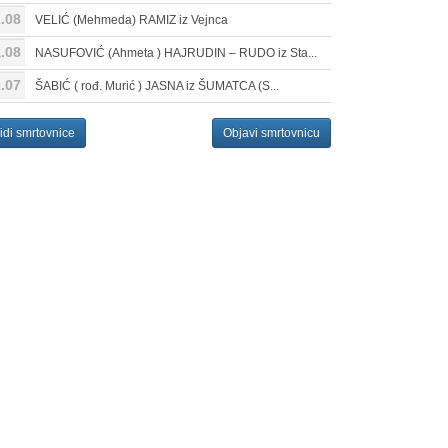
.08
VELIĆ (Mehmeda) RAMIZ iz Vejnca
.08
NASUFOVIĆ (Ahmeta ) HAJRUDIN – RUDO iz Sta...
.07
ŠABIĆ ( rođ. Murić ) JASNA iz ŠUMATCA (S...
idi smrtovnice
Objavi smrtovnicu