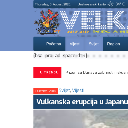
34° C
Thursday, 6. August 2026.
Unsko-sanski kanton
Početna
Vijesti
Svijet
Region
[bsa_pro_ad_space id=9]
Prizori sa Dunava zabrinuli i is
U TRENDU
Svijet
,
Vijesti
1. Oktobra. 2014.
Vulkanska erupcija u Japanu