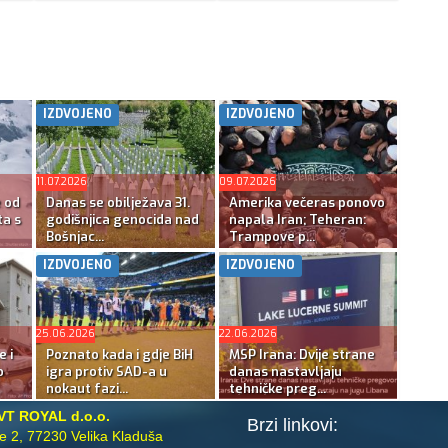
IZDVOJENO
IZDVOJENO
11.07.2026
09.07.2026
e od
Danas se obilježava 31.
Amerika večeras ponovo
ta s
godišnjica genocida nad
napala Iran; Teheran:
Bošnjac...
Trampove p...
IZDVOJENO
IZDVOJENO
25.06.2026
22.06.2026
e i
Poznato kada i gdje BiH
MSP Irana: Dvije strane
o
igra protiv SAD-a u
danas nastavljaju
nokaut fazi...
tehničke preg...
VT ROYAL d.o.o.
Brzi linkovi:
te 2, 77230 Velika Kladuša