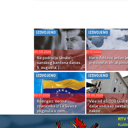
IZDVOJENO
IZDVOJENO
05.08.2026
27.07.2026
Na području Unsko-
Haris Adilović jedan j
sanskog kantona danas ,
preživjelih bh. alpinis
5. augusta, j...
...
IZDVOJENO
IZDVOJENO
03.07.2026
29.06.2026
Rodrigez: Većina
Više od 45.000 ljudi s
zvaničnika iz La Gvaire
dalje vodi kao nestal
poginula u zem...
nakon ...
RTV 
Kuliš