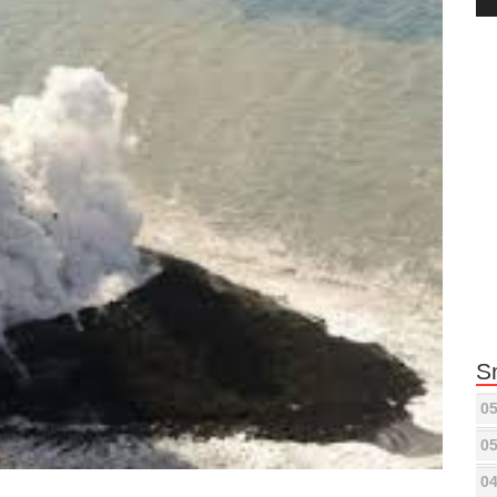
Pla
S
05
05
04