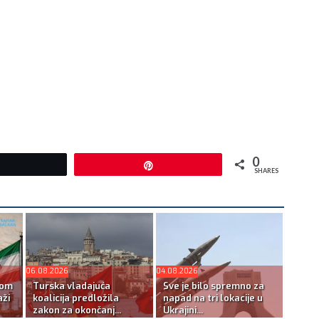
0
Tweet
Pin
SHARES
06.08.2026
04.08.2026
kom
Turska vladajuća
Sve je bilo spremno za
ži
koalicija predložila
napad na tri lokacije u
zakon za okončanj...
Ukrajini...