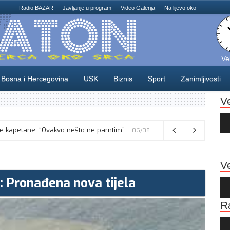
Radio BAZAR
Javljanje u program
Video Galerija
Na lijevo oko
Ve
Bosna i Hercegovina
USK
Biznis
Sport
Zanimljivosti
V
Au
Pla
kusne kapetane: “Ovakvo nešto ne pamtim”
Vance kaže da će pregovori s Iranom potrajati, odbacio navode o sukobu s Netanyahuom
06/08/2026
06/08/2026
Ve
: Pronađena nova tijela
Au
Pla
R
Au