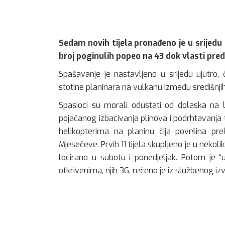
Sedam novih tijela pronađeno je u srijed
broj poginulih popeo na 43 dok vlasti predvi
Spašavanje je nastavljeno u srijedu ujutro, 
stotine planinara na vulkanu između središnjih
Spasioci su morali odustati od dolaska na 
pojačanog izbacivanja plinova i podrhtavanja tl
helikopterima na planinu čija površina pr
Mjesečeve. Prvih 11 tijela skupljeno je u nekoli
locirano u subotu i ponedjeljak. Potom je “
otkrivenima, njih 36, rečeno je iz službenog iz