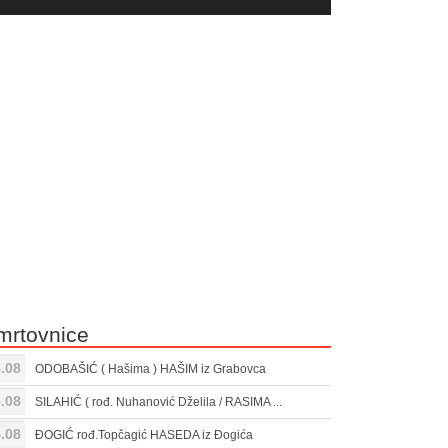
yer
Gore/Dole
ili
strelice
smanjivanje
za
tona.
pojačavanje
ili
smanjivanje
tona.
mrtovnice
.08
ODOBAŠIĆ ( Hašima ) HAŠIM iz Grabovca
.08
SILAHIĆ ( rođ. Nuhanović Dželila / RASIMA ...
.08
ĐOGIĆ rođ.Topčagić HASEDA iz Đogića