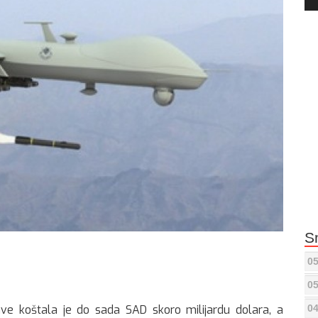
Pla
S
05
05
04
ave koštala je do sada SAD skoro milijardu dolara, a