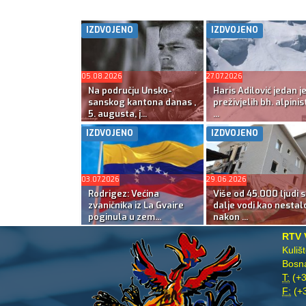
IZDVOJENO
IZDVOJENO
05.08.2026
27.07.2026
Na području Unsko-
Haris Adilović jedan j
sanskog kantona danas ,
preživjelih bh. alpinis
5. augusta, j...
...
IZDVOJENO
IZDVOJENO
03.07.2026
29.06.2026
Rodrigez: Većina
Više od 45.000 ljudi s
zvaničnika iz La Gvaire
dalje vodi kao nestal
poginula u zem...
nakon ...
RTV 
Kuliš
Bosna
T:
(+3
F:
(+3