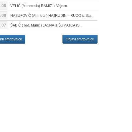
.08
VELIĆ (Mehmeda) RAMIZ iz Vejnca
.08
NASUFOVIĆ (Ahmeta ) HAJRUDIN – RUDO iz Sta...
.07
ŠABIĆ ( rođ. Murić ) JASNA iz ŠUMATCA (S...
idi smrtovnice
Objavi smrtovnicu