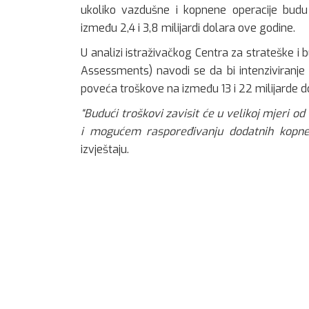
ukoliko vazdušne i kopnene operacije budu
između 2,4 i 3,8 milijardi dolara ove godine.
U analizi istraživačkog Centra za strateške i
Assessments) navodi se da bi intenziviranj
poveća troškove na između 13 i 22 milijarde d
“Budući troškovi zavisit će u velikoj mjeri od
i mogućem raspoređivanju dodatnih kopnen
izvještaju.