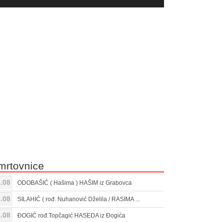
yer
Gore/Dole
ili
strelice
smanjivanje
za
tona.
pojačavanje
ili
smanjivanje
tona.
mrtovnice
.08
ODOBAŠIĆ ( Hašima ) HAŠIM iz Grabovca
.08
SILAHIĆ ( rođ. Nuhanović Dželila / RASIMA ...
.08
ĐOGIĆ rođ.Topčagić HASEDA iz Đogića