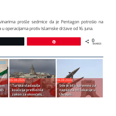
vinarima prošle sedmice da je Pentagon potrošio na
 u operacijama protiv Islamske države od 16. juna.
0
Tweet
Pin
SHARES
06.08.2026
04.08.2026
kom
Turska vladajuća
Sve je bilo spremno za
ži
koalicija predložila
napad na tri lokacije u
zakon za okončanj...
Ukrajini...