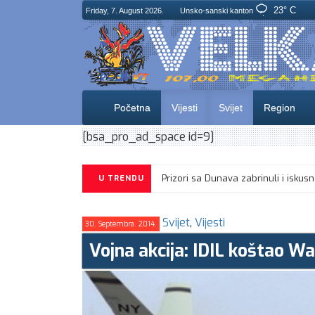
23° C
Friday, 7. August 2026.
Unsko-sanski kanton
Početna
Vijesti
Svijet
Region
[bsa_pro_ad_space id=9]
Prizori sa Dunava zabrinuli i isk
U TRENDU
Svijet
,
Vijesti
30. Septembra. 2014.
Vojna akcija: IDIL koštao W