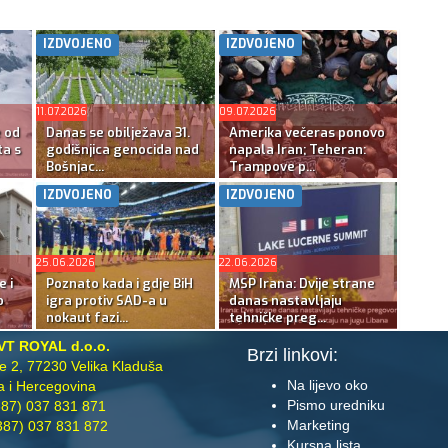
IZDVOJENO
IZDVOJENO
11.07.2026
09.07.2026
e od
Danas se obilježava 31.
Amerika večeras ponovo
ta s
godišnjica genocida nad
napala Iran; Teheran:
Bošnjac...
Trampove p...
IZDVOJENO
IZDVOJENO
25.06.2026
22.06.2026
e i
Poznato kada i gdje BiH
MSP Irana: Dvije strane
o
igra protiv SAD-a u
danas nastavljaju
nokaut fazi...
tehničke preg...
VT ROYAL d.o.o.
Brzi linkovi:
te 2, 77230 Velika Kladuša
Na lijevo oko
 i Hercegovina
Pismo uredniku
87) 037 831 871
Marketing
87) 037 831 872
Kursna lista