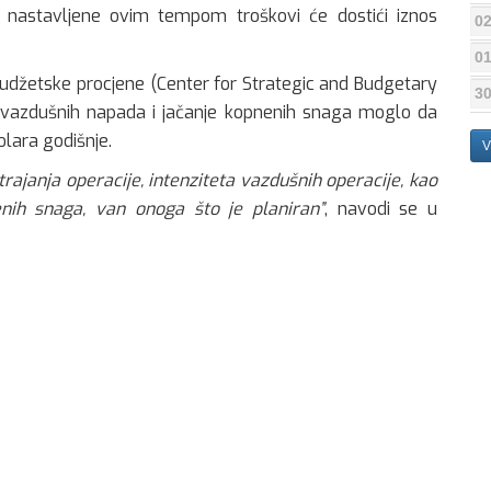
 nastavljene ovim tempom troškovi će dostići iznos
02
01
 budžetske procjene (Center for Strategic and Budgetary
30
e vazdušnih napada i jačanje kopnenih snaga moglo da
olara godišnje.
V
 trajanja operacije, intenziteta vazdušnih operacije, kao
ih snaga, van onoga što je planiran”
, navodi se u