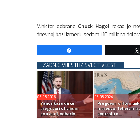
Ministar odbrane
Chuck Hagel
rekao je no
dnevnoj bazi između sedam i 10 miliona dolara
Share
ZADNJE VIJESTI IZ SVIJET VIJESTI
06.08.2026
06.08.2026
Vance kaže da će
Pregovori o Hormuš
pregovori s Iranom
moreuzu: Teheran tra
potrajati, odbacio ...
kontrolu n...