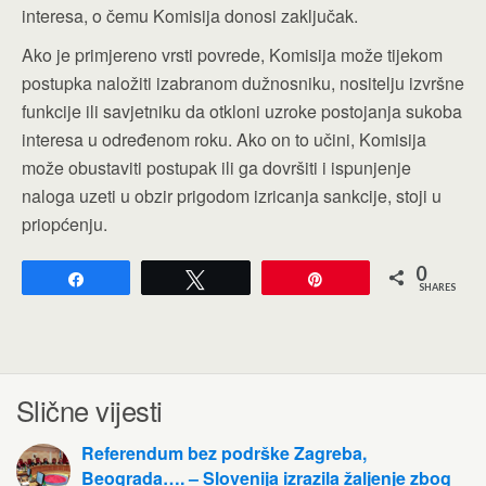
interesa, o čemu Komisija donosi zaključak.
Ako je primjereno vrsti povrede, Komisija može tijekom
postupka naložiti izabranom dužnosniku, nositelju izvršne
funkcije ili savjetniku da otkloni uzroke postojanja sukoba
interesa u određenom roku. Ako on to učini, Komisija
može obustaviti postupak ili ga dovršiti i ispunjenje
naloga uzeti u obzir prigodom izricanja sankcije, stoji u
priopćenju.
0
Share
Tweet
Pin
SHARES
Slične vijesti
Referendum bez podrške Zagreba,
Beograda…. – Slovenija izrazila žaljenje zbog