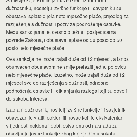
Sankcije koje Komisija može izreći izabranom
dužnosniku, nositelju izvršne funkcije ili savjetniku su
obustava isplate dijela neto mjesečne plaće, prijedlog za
razrješenje s dužnosti i poziv za podnošenje ostavke.
Među sankcijama je, ovisno o težini i posljedicama
povrede Zakona, i obustava isplate od 30 posto do 50
posto neto mjesečne plaće.
Ova sankcija ne može trajati duže od 12 mjeseci, a iznos
obuhvaćen obustavom ne smije prelaziti jednu polovicu
neto mjesečne plaće. Izuzetno, može trajati duže od 12
mjeseci sve do razrješenja s dužnosti, odnosno
podnošenja ostavke ili otklanjanja razloga koji su doveli
do sukoba interesa.
Izabrani dužnosnik, nositelj izvršne funkcije ili savjetnik
obavezan je vratiti poklon ili novac koji je ekvivalentan
vrijednosti poklona i dobit ostvarenu od naknada za
obavljanje javne funkcije zbog koje je bio u sukobu