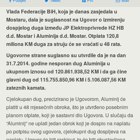
Podijeli
Tweet
Pin
Mail
Vlada Federacije BiH, koja je danas zasjedala u
Mostaru, dala je suglasnost na Ugovor o izmirenju
dospjelog duga između JP Elektroprivrede HZ HB
d.d. Mostar i Aluminija d.d. Mostar. Otplata 120,8
miliona KM duga za struju će se vraćati u 48 rata.
Ugovorne strane suglasno su utvrdile da je na dan
31.7.2014. godine nesporan dug Aluminija u
ukupnom iznosu od 120.861.938,52 KM i da ga čine
glavni dug od 115.755.850,96 KM i 5.106.087,56 KM
zateznih kamata.
Cjelokupan dug, precizirano je Ugovorom, Aluminij će
platiti u 48 mjesečnih obroka, što je utvrđeno posebnim
planom otplate, koji je sastavni dio Ugovora. U slučaju da
“Aluminij” ne uplati jedan obrok koji je dospio na naplatu
po potpisu ovog ugovora, cjelokupni dug dospijeva na
naplatu, Ugovor će biti raskinut, te će biti obustavljena