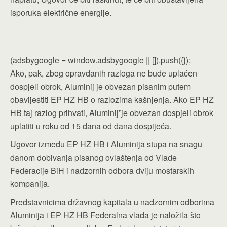
isporuka električne energije.
(adsbygoogle = window.adsbygoogle || []).push({});
Ako, pak, zbog opravdanih razloga ne bude uplaćen
dospjeli obrok, Aluminij je obvezan pisanim putem
obavijestiti EP HZ HB o razlozima kašnjenja. Ako EP HZ
HB taj razlog prihvati, Aluminij”je obvezan dospjeli obrok
uplatiti u roku od 15 dana od dana dospijeća.
Ugovor između EP HZ HB i Aluminija stupa na snagu
danom dobivanja pisanog ovlaštenja od Vlade
Federacije BiH i nadzornih odbora dviju mostarskih
kompanija.
Predstavnicima državnog kapitala u nadzornim odborima
Aluminija i EP HZ HB Federalna vlada je naložila što