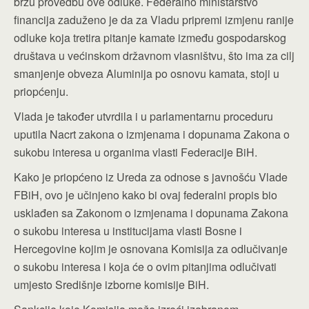
bržu provedbu ove odluke. Federalno ministarstvo
financija zaduženo je da za Vladu pripremi izmjenu ranije
odluke koja tretira pitanje kamate između gospodarskog
društava u većinskom državnom vlasništvu, što ima za cilj
smanjenje obveza Aluminija po osnovu kamata, stoji u
priopćenju.
Vlada je također utvrdila i u parlamentarnu proceduru
uputila Nacrt zakona o izmjenama i dopunama Zakona o
sukobu interesa u organima vlasti Federacije BiH.
Kako je priopćeno iz Ureda za odnose s javnošću Vlade
FBiH, ovo je učinjeno kako bi ovaj federalni propis bio
usklađen sa Zakonom o izmjenama i dopunama Zakona
o sukobu interesa u institucijama vlasti Bosne i
Hercegovine kojim je osnovana Komisija za odlučivanje
o sukobu interesa i koja će o ovim pitanjima odlučivati
umjesto Središnje izborne komisije BiH.