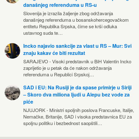
današnjeg referenduma u RS-u
Slovenija je izrazila žaljenje zbog održavanja
današnjeg referenduma u bosanskohercegovačkom
entitetu Republika Srpska, čime se krši odluka
ustavnog suda te…
Incko najavio sankcije za vlast u RS – Mur: Svi
znaju kakav će biti rezultat
SARAJEVO - Visoki predstavnik u BiH Valentin Incko
zaprijetio je u petak da će nakon održavanja
referenduma u Republici Srpskoj…
SAD i EU: Na Rusiji je da spase primirje u Siriji
– Skoro dva miliona ljudi u Alepu bez vode za
piće
NJUJORK - Ministri spoljnih poslova Francuske, Italije,
Nemačke, Britanije, SAD i visoka predstavnica EU za
spoljnu politiku i bezbednost saopštili…