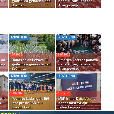
ta s
godišnjica genocida nad
napala Iran; Teheran:
Bošnjac...
Trampove p...
IZDVOJENO
IZDVOJENO
11.07.2026
09.07.2026
e od
Danas se obilježava 31.
Amerika večeras ponovo
ta s
godišnjica genocida nad
napala Iran; Teheran:
Bošnjac...
Trampove p...
IZDVOJENO
IZDVOJENO
25.06.2026
22.06.2026
e i
Poznato kada i gdje BiH
MSP Irana: Dvije strane
o
igra protiv SAD-a u
danas nastavljaju
nokaut fazi...
tehničke preg...