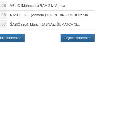
.08
VELIĆ (Mehmeda) RAMIZ iz Vejnca
.08
NASUFOVIĆ (Ahmeta ) HAJRUDIN – RUDO iz Sta...
.07
ŠABIĆ ( rođ. Murić ) JASNA iz ŠUMATCA (S...
idi smrtovnice
Objavi smrtovnicu