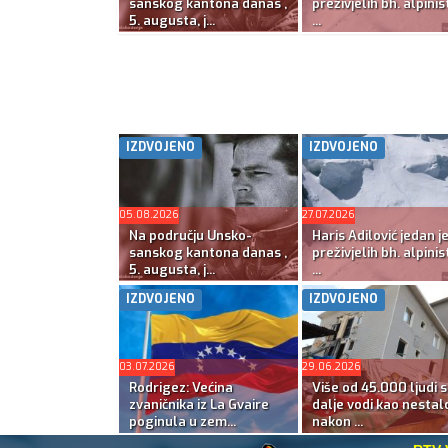
sanskog kantona danas ,
preživjelih bh. alpinis
5. augusta, j...
...
IZDVOJENO
IZDVOJENO
05.08.2026
27.07.2026
Na području Unsko-
Haris Adilović jedan j
sanskog kantona danas ,
preživjelih bh. alpinis
5. augusta, j...
...
IZDVOJENO
IZDVOJENO
03.07.2026
29.06.2026
Rodrigez: Većina
Više od 45.000 ljudi s
zvaničnika iz La Gvaire
dalje vodi kao nestal
poginula u zem...
nakon ...