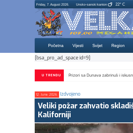
22° C
Friday, 7. August 2026.
Unsko-sanski kanton
Početna
Vijesti
Svijet
Region
[bsa_pro_ad_space id=9]
U TRENDU
Izdvojeno
12. Juna. 2026.
Veliki požar zahvatio sklad
Kaliforniji