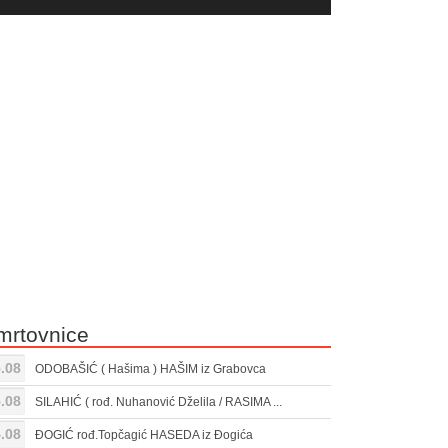
yer
Gore/Dole
ili
strelice
smanjivanje
za
tona.
pojačavanje
ili
smanjivanje
tona.
mrtovnice
.08
ODOBAŠIĆ ( Hašima ) HAŠIM iz Grabovca
.08
SILAHIĆ ( rođ. Nuhanović Dželila / RASIMA ...
.08
ĐOGIĆ rođ.Topčagić HASEDA iz Đogića