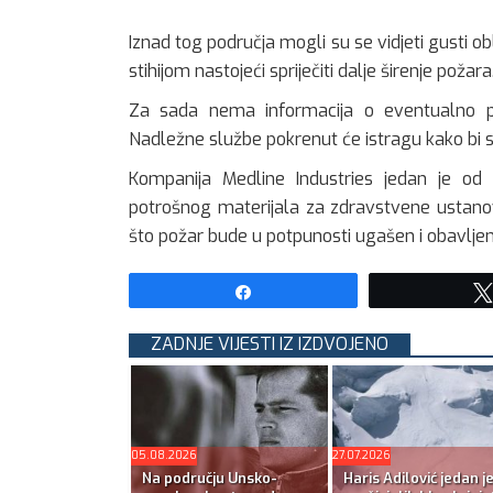
Iznad tog područja mogli su se vidjeti gusti o
stihijom nastojeći spriječiti dalje širenje požara
Za sada nema informacija o eventualno po
Nadležne službe pokrenut će istragu kako bi se
Kompanija Medline Industries jedan je od
potrošnog materijala za zdravstvene ustanov
što požar bude u potpunosti ugašen i obavljen
Share
ZADNJE VIJESTI IZ IZDVOJENO
05.08.2026
27.07.2026
Na području Unsko-
Haris Adilović jedan j