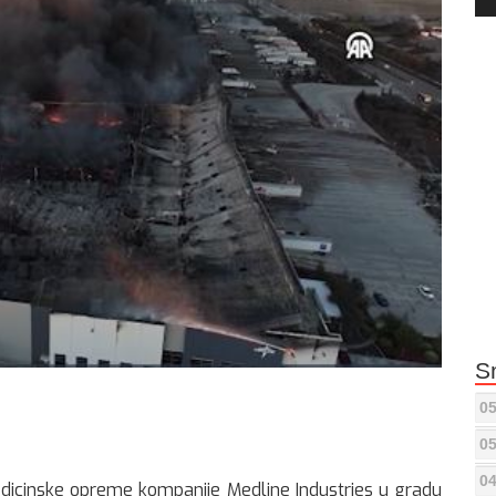
Pla
S
05
05
04
 medicinske opreme kompanije Medline Industries u gradu