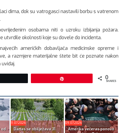
blaci dima, dok su vatrogasci nastavili borbu s vatrenom
.
vrijeđenim osobama niti o uzroku izbijanja požara.
 utvrdile okolnosti koje su dovele do incidenta.
 najvećih američkih dobavljača medicinske opreme i
e, a razmjere materijalne štete bit će poznate nakon
 uviđaj.
0
Tweet
Pin
SHARES
11.07.2026
09.07.2026
e od
Danas se obilježava 31.
Amerika večeras ponovo