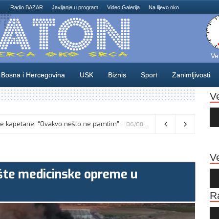
Radio BAZAR
Javljanje u program
Video Galerija
Na lijevo oko
Ve
Bosna i Hercegovina
USK
Biznis
Sport
Zanimljivosti
V
Au
Pla
Vance kaže da će pregovori s Iranom potrajati, odbacio navode o sukobu s Netanyahuom
06/08/2026
Ve
ište medicinske opreme u
Au
Pla
R
Au