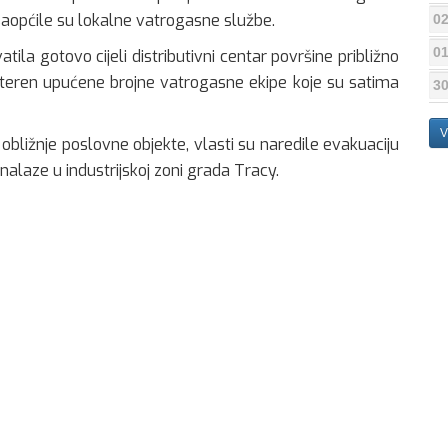
, saopćile su lokalne vatrogasne službe.
02
01
ila gotovo cijeli distributivni centar površine približno
teren upućene brojne vatrogasne ekipe koje su satima
30
V
 obližnje poslovne objekte, vlasti su naredile evakuaciju
e nalaze u industrijskoj zoni grada Tracy.