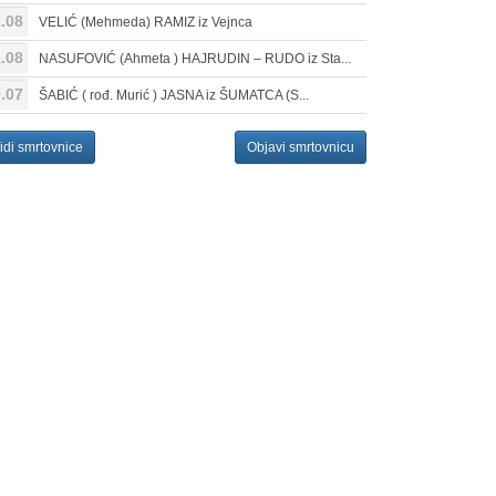
.08
VELIĆ (Mehmeda) RAMIZ iz Vejnca
.08
NASUFOVIĆ (Ahmeta ) HAJRUDIN – RUDO iz Sta...
.07
ŠABIĆ ( rođ. Murić ) JASNA iz ŠUMATCA (S...
idi smrtovnice
Objavi smrtovnicu