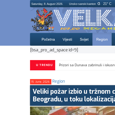
21° C
Saturday, 8. August 2026.
Unsko-sanski kanton
Početna
Vijesti
Svijet
Region
[bsa_pro_ad_space id=9]
U TRENDU
Region
15. Juna. 2026.
Veliki požar izbio u tržnom
Beogradu, u toku lokalizacij