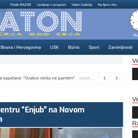
Radio BAZAR
Javljanje u program
Video Galerija
Na lijevo oko
Ve
Bosna i Hercegovina
USK
Biznis
Sport
Zanimljivosti
V
Au
Pla
Vance kaže da će pregovori s Iranom potrajati, odbacio navode o sukobu s Netanyahuom
06/08/2026
Ve
 centru “Enjub” na Novom
Au
Pla
a
R
Au