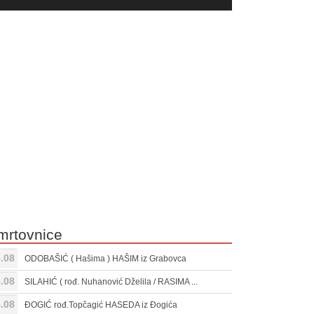
yer
Gore/Dole
ili
strelice
smanjivanje
za
tona.
pojačavanje
ili
smanjivanje
tona.
mrtovnice
.08
ODOBAŠIĆ ( Hašima ) HAŠIM iz Grabovca
.08
SILAHIĆ ( rođ. Nuhanović Dželila / RASIMA ...
.08
ĐOGIĆ rođ.Topčagić HASEDA iz Đogića