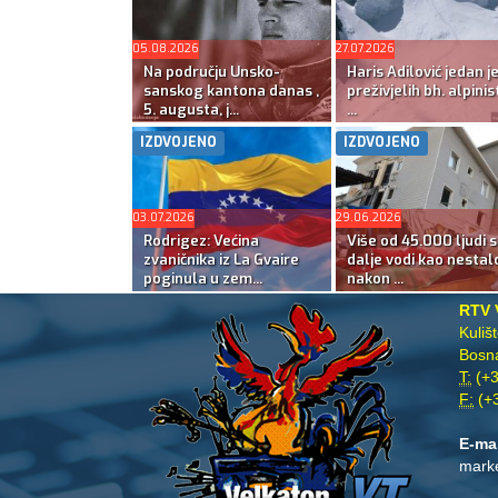
05.08.2026
27.07.2026
Na području Unsko-
Haris Adilović jedan j
sanskog kantona danas ,
preživjelih bh. alpinis
5. augusta, j...
...
IZDVOJENO
IZDVOJENO
03.07.2026
29.06.2026
Rodrigez: Većina
Više od 45.000 ljudi s
zvaničnika iz La Gvaire
dalje vodi kao nestal
poginula u zem...
nakon ...
RTV 
Kuliš
Bosna
T:
(+3
F:
(+3
E-ma
mark