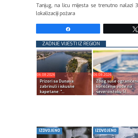
Tanjug, na licu mijesta se trenutno nalazi 3
lokalizaciji požara
Share
ZADNJE VIJESTI IZ REGION
06.08.2026
06.08.2026
Prizori sa Dunava
Zbog suše ograničen
zabrinuli i iskusne
korišćenje vode na
kapetane: “...
severoistoku Sl...
IZDVOJENO
IZDVOJENO