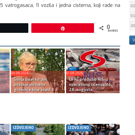
5 vatrogasaca, 11 vozila i jedna cisterna, koji rade na
02
01
30
0
Tweet
Pin
SHARES
V
04.08.2026
01.08.2026
o
Sonja Biserko: Još
OFAC produžio NIS-u
postoje skrivene
operativnu licencu do
grobnice koje svjed...
28. augusta, ...
IZDVOJENO
IZDVOJENO