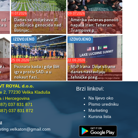
11.07.2026
09.07.2026
e od
Danas se obilježava 31.
Amerika večeras ponovo
ta s
godišnjica genocida nad
napala Iran; Teheran:
Bošnjac...
Trampove p...
IZDVOJENO
IZDVOJENO
25.06.2026
22.06.2026
e i
Poznato kada i gdje BiH
MSP Irana: Dvije strane
o
igra protiv SAD-a u
danas nastavljaju
nokaut fazi...
tehničke preg...
VT ROYAL d.o.o.
Brzi linkovi:
te 2, 77230 Velika Kladuša
Na lijevo oko
 i Hercegovina
Pismo uredniku
87) 037 831 871
Marketing
87) 037 831 872
Kursna lista
il
eting.velkaton@gmail.com