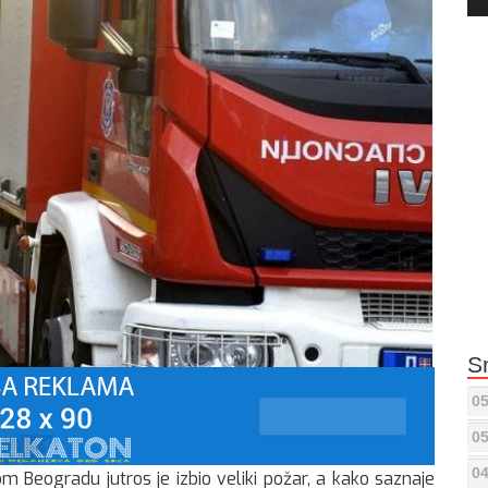
Pla
S
05
05
04
Beogradu jutros je izbio veliki požar, a kako saznaje