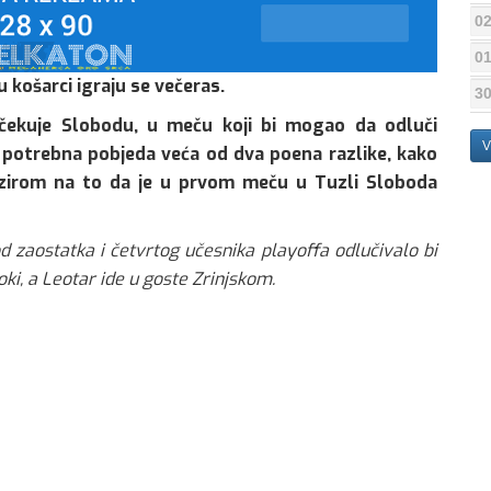
02
01
 košarci igraju se večeras.
30
očekuje Slobodu, u meču koji bi mogao da odluči
V
e potrebna pobjeda veća od dva poena razlike, kako
obzirom na to da je u prvom meču u Tuzli Sloboda
d zaostatka i četvrtog učesnika playoffa odlučivalo bi
ki, a Leotar ide u goste Zrinjskom.