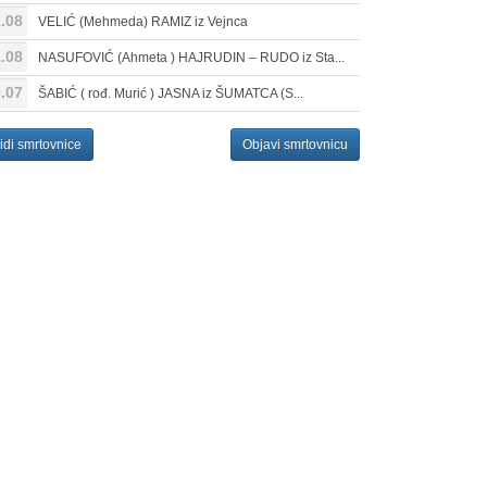
.08
VELIĆ (Mehmeda) RAMIZ iz Vejnca
.08
NASUFOVIĆ (Ahmeta ) HAJRUDIN – RUDO iz Sta...
.07
ŠABIĆ ( rođ. Murić ) JASNA iz ŠUMATCA (S...
idi smrtovnice
Objavi smrtovnicu