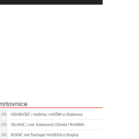
yer
Gore/Dole
ili
strelice
smanjivanje
za
tona.
pojačavanje
ili
smanjivanje
tona.
mrtovnice
.08
ODOBAŠIĆ ( Hašima ) HAŠIM iz Grabovca
.08
SILAHIĆ ( rođ. Nuhanović Dželila / RASIMA ...
.08
ĐOGIĆ rođ.Topčagić HASEDA iz Đogića