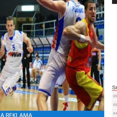
Pla
S
05
05
04