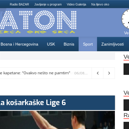
Radio BAZAR
Javljanje u program
Video Galerija
Na lijevo oko
Ve
Bosna i Hercegovina
USK
Biznis
Sport
Zanimljivosti
V
Au
Pla
Vance kaže da će pregovori s Iranom potrajati, odbacio navode o sukobu s Netanyahuom
06/08/2026
Ve
la košarkaške Lige 6
Au
Pla
R
Au