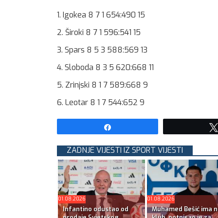
1. Igokea 8 7 1 654:490 15
2. Široki 8 7 1 596:541 15
3. Spars 8 5 3 588:569 13
4. Sloboda 8 3 5 620:668 11
5. Zrinjski 8 1 7 589:668 9
6. Leotar 8 1 7 544:652 9
Share
ZADNJE VIJESTI IZ SPORT VIJESTI
01.08.2026
01.08.2026
Infantino odustao od
Muhamed Bešić ima n
prodaje Svjetskog
klub, potpisao je za