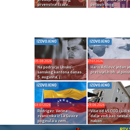
prvenstva! Izazv...
petostrukog...
IZDVOJENO
IZDVOJENO
05.08.2026
27.07.2026
Na području Unsko-
Haris Adilović jedan j
sanskog kantona danas ,
preživjelih bh. alpinis
5. augusta, j...
...
IZDVOJENO
IZDVOJENO
03.07.2026
29.06.2026
Rodrigez: Većina
Više od 45.000 ljudi s
zvaničnika iz La Gvaire
dalje vodi kao nestal
poginula u zem...
nakon ...
RTV 