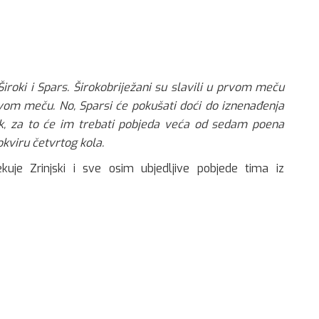
Široki i Spars. Širokobriježani su slavili u prvom meču
 uvom meču. No, Sparsi će pokušati doći do iznenađenja
pak, za to će im trebati pobjeda veća od sedam poena
 okviru četvrtog kola.
je Zrinjski i sve osim ubjedljive pobjede tima iz