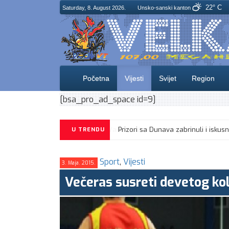
22° C
Saturday, 8. August 2026.
Unsko-sanski kanton
Početna
Vijesti
Svijet
Region
[bsa_pro_ad_space id=9]
U TRENDU
Sport
,
Vijesti
3. Maja. 2015.
Večeras susreti devetog ko