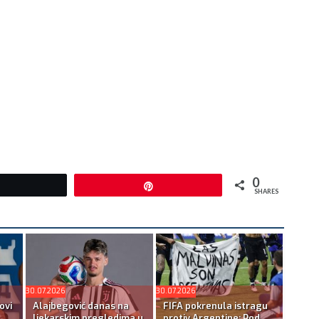
0
Tweet
Pin
SHARES
30.07.2026
30.07.2026
ovi
Alajbegović danas na
FIFA pokrenula istragu
ljekarskim pregledima u
protiv Argentine: Pod