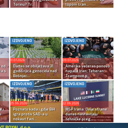
Torinu? Tr...
lupom tran...
IZDVOJENO
IZDVOJENO
11.07.2026
09.07.2026
e od
Danas se obilježava 31.
Amerika večeras ponovo
ta s
godišnjica genocida nad
napala Iran; Teheran:
Bošnjac...
Trampove p...
IZDVOJENO
IZDVOJENO
25.06.2026
22.06.2026
e i
Poznato kada i gdje BiH
MSP Irana: Dvije strane
o
igra protiv SAD-a u
danas nastavljaju
nokaut fazi...
tehničke preg...
VT ROYAL d.o.o.