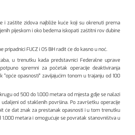
 zaštite zidova najbliže kuće koji su okrenuti prema
jenih pijeskom i oko bedema iskopati zaštitni rov dubine
e pripadnici FUCZ i OS BiH radit će do kasno u noć.
aba, u trenutku kada predstavnici Federalne uprave
 potpuno spremni za početak operacije deaktiviranja
k “opće opasnosti” zavijajućim tonom u trajanju od 100
u krugu od 500 do 1.000 metara od mjesta gdje se nalazi
udaljeni od staklenih površina. Po završetku operacije
bit će dat znak za prestanak opasnosti i u tom trenutku
d 1.000 metara i omogućuje se povratak stanovništva u