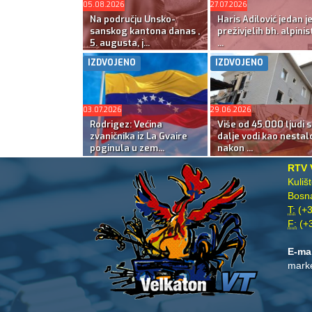
05.08.2026
27.07.2026
Na području Unsko-
Haris Adilović jedan j
sanskog kantona danas ,
preživjelih bh. alpinis
5. augusta, j...
...
IZDVOJENO
IZDVOJENO
03.07.2026
29.06.2026
Rodrigez: Većina
Više od 45.000 ljudi s
zvaničnika iz La Gvaire
dalje vodi kao nestal
poginula u zem...
nakon ...
RTV 
Kuliš
Bosna
T:
(+3
F:
(+3
E-ma
mark