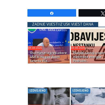
Share
ZADNJE VIJESTI IZ USK VIJEST DANA
08.08.2026
08.08.2026
Dva mjeseca pred izbore
Planski zastoji u ispo
USK bi mogao dobiti
električne energije
četvrtu Vla...
Podružni...
IZDVOJENO
IZDVOJENO