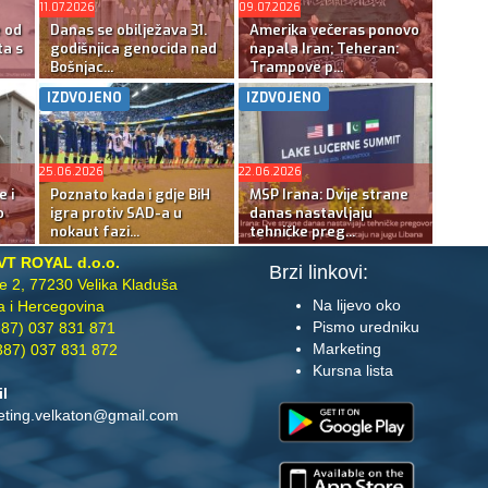
11.07.2026
09.07.2026
e od
Danas se obilježava 31.
Amerika večeras ponovo
ta s
godišnjica genocida nad
napala Iran; Teheran:
Bošnjac...
Trampove p...
IZDVOJENO
IZDVOJENO
25.06.2026
22.06.2026
e i
Poznato kada i gdje BiH
MSP Irana: Dvije strane
o
igra protiv SAD-a u
danas nastavljaju
nokaut fazi...
tehničke preg...
VT ROYAL d.o.o.
Brzi linkovi:
te 2, 77230 Velika Kladuša
Na lijevo oko
 i Hercegovina
Pismo uredniku
87) 037 831 871
Marketing
87) 037 831 872
Kursna lista
il
eting.velkaton@gmail.com