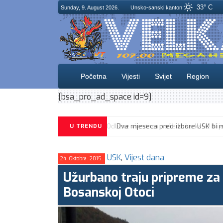
33° C
Sunday, 9. August 2026.
Unsko-sanski kanton
Početna
Vijesti
Svijet
Region
[bsa_pro_ad_space id=9]
U TRENDU
USK
,
Vijest dana
24. Oktobra. 2015.
Užurbano traju pripreme za
Bosanskoj Otoci