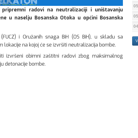
05
 pripremni radovi na neutralizaciji i uništavanju
05
ne u naselju Bosanska Otoka u općini Bosanska
04
e (FUCZ) i Oružanih snaga BiH (OS BiH), u skladu sa
V
okacije na kojoj će se izvršiti neutralizacija bombe.
iti izvršeni obimni zaštitni radovi zbog maksimalnog
ju detonacije bombe.