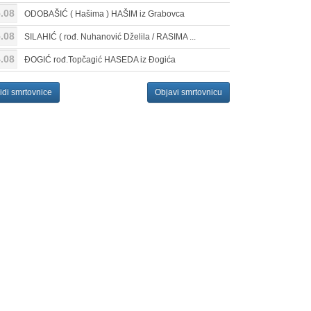
.08
ODOBAŠIĆ ( Hašima ) HAŠIM iz Grabovca
.08
SILAHIĆ ( rođ. Nuhanović Dželila / RASIMA ...
.08
ĐOGIĆ rođ.Topčagić HASEDA iz Đogića
idi smrtovnice
Objavi smrtovnicu