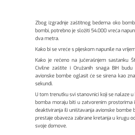
Zbog izgradnje zaštitnog bedema oko bombe i
bombi, potrebno je složiti 54.000 vreća napun
dva metra.
Kako bi se vreće s pijeskom napunile na vrijem
Kako je rečeno na jučerašnjem sastanku Št
Civilne zaštite i Oružanih snaga BiH budu
avionske bombe oglasit će se sirena kao zna
sekundi.
U tom trenutku svi stanovnici koji se nalaze 
bomba moraju biti u zatvorenim prostorima i 
deaktiviranja ili uništavanja avionske bombe 
prestaje obaveza zabrane kretanja u krugu o
svoje domove.