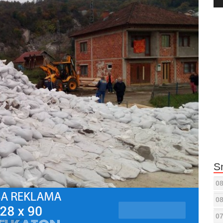
Pla
S
08
08
07