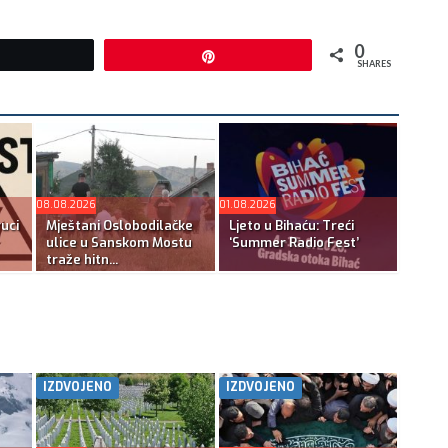
0
Tweet
Pin
SHARES
08.08.2026
01.08.2026
ruci
Mještani Oslobodilačke
Ljeto u Bihaću: Treći
ulice u Sanskom Mostu
‘Summer Radio Fest’
traže hitn...
IZDVOJENO
IZDVOJENO