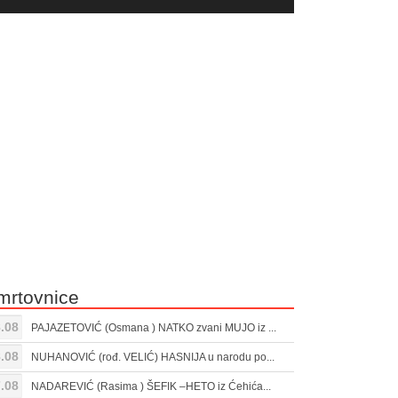
yer
Gore/Dole
ili
strelice
smanjivanje
za
tona.
pojačavanje
ili
smanjivanje
tona.
mrtovnice
.08
PAJAZETOVIĆ (Osmana ) NATKO zvani MUJO iz ...
.08
NUHANOVIĆ (rođ. VELIĆ) HASNIJA u narodu po...
.08
NADAREVIĆ (Rasima ) ŠEFIK –HETO iz Ćehića...