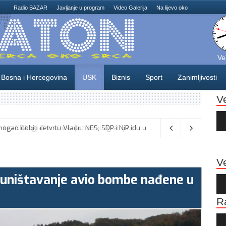
Radio BAZAR
Javljanje u program
Video Galerija
Na lijevo oko
Ve
Bosna i Hercegovina
USK
Biznis
Sport
Zanimljivosti
V
Au
Pla
Odlične vijesti za naše košarkaše! Nijedan NBA igrač iz Litvanije ne želi igrati protiv BiH
08/08/2026
Ve
 uništavanje avio bombe nađene u
Au
Pla
R
Au