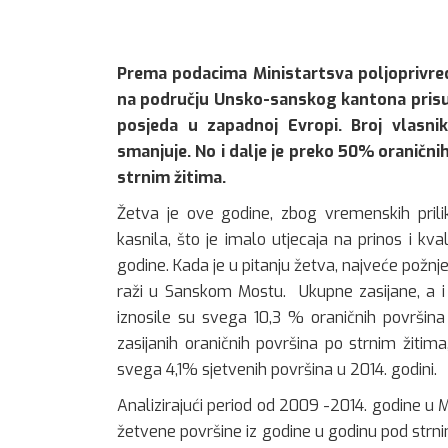
Prema podacima Ministartsva poljoprivr
na području Unsko-sanskog kantona prisut
posjeda u zapadnoj Evropi. Broj vlasni
smanjuje. No i dalje je preko 50% oranični
strnim žitima.
Žetva je ove godine, zbog vremenskih prilik
kasnila, što je imalo utjecaja na prinos i kv
godine. Kada je u pitanju žetva, najveće požnje
raži u Sanskom Mostu. Ukupne zasijane, a i 
iznosile su svega 10,3 % oraničnih površina
zasijanih oraničnih površina po strnim žitim
svega 4,1% sjetvenih površina u 2014. godini.
Analizirajući period od 2009 -2014. godine u M
žetvene površine iz godine u godinu pod strnim 