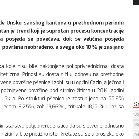
Pla
ede Unsko-sanskog kantona u prethodnom periodu
an je trend koji je suprotan procesu koncentracije
ka posjeda se povećava, dok se veličina posjeda
h površina neobrađeno, a svega oko 10 % je zasijano
a koje nisu bile naklonjene poljoprivrednicima, dosta
alitet zrna. Prinosi su dosta niži u odnosu na prethodne
vene površine pšenice i zobi su u općini Cazin, a ječma i
požnjevene površine pod strnim žitima u 2014. godini
 USK-a. Po strukturi pšenica je zastupljena na 55,8%
S
a, ječam 8,25%, zob 13,66% , tritikale 18,15 % i raž sa
05
05
inistarstvu poljoprivrede ističu da su sjetvene, odnosno
žitima bile približno iste i kretale su se u prosjeku oko
04