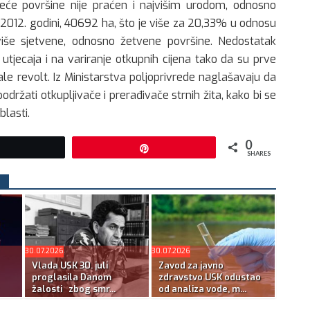
veće površine nije praćen i najvišim urodom, odnosno
 2012. godini, 40692 ha, što je više za 20,33% u odnosu
više sjetvene, odnosno žetvene površine. Nedostatak
 utjecaja i na variranje otkupnih cijena tako da su prve
le revolt. Iz Ministarstva poljoprivrede naglašavaju da
održati otkupljivače i prerađivače strnih žita, kako bi se
lasti.
0
Tweet
Pin
SHARES
30.07.2026
30.07.2026
Vlada USK 30. juli
Zavod za javno
proglasila Danom
zdravstvo USK odustao
žalosti zbog smr...
od analiza vode, m...