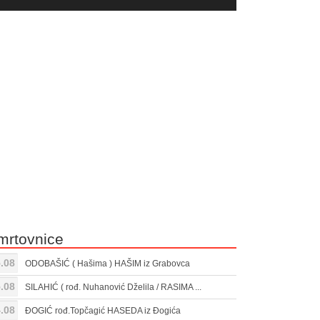
yer
Gore/Dole
ili
strelice
smanjivanje
za
tona.
pojačavanje
ili
smanjivanje
tona.
mrtovnice
.08
ODOBAŠIĆ ( Hašima ) HAŠIM iz Grabovca
.08
SILAHIĆ ( rođ. Nuhanović Dželila / RASIMA ...
.08
ĐOGIĆ rođ.Topčagić HASEDA iz Đogića