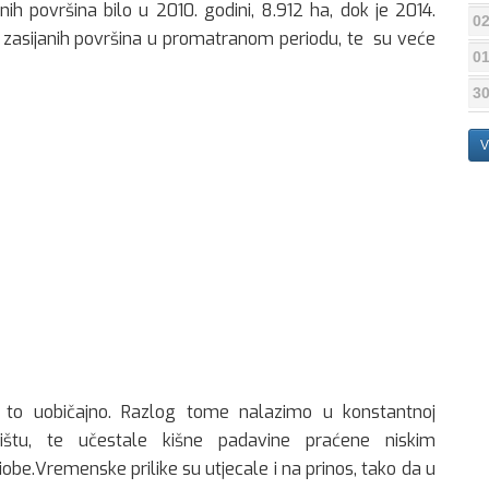
nih površina bilo u 2010. godini, 8.912 ha, dok je 2014.
02
še zasijanih površina u promatranom periodu, te su veće
01
30
V
 to uobičajno. Razlog tome nalazimo u konstantnoj
jištu, te učestale kišne padavine praćene niskim
obe.Vremenske prilike su utjecale i na prinos, tako da u