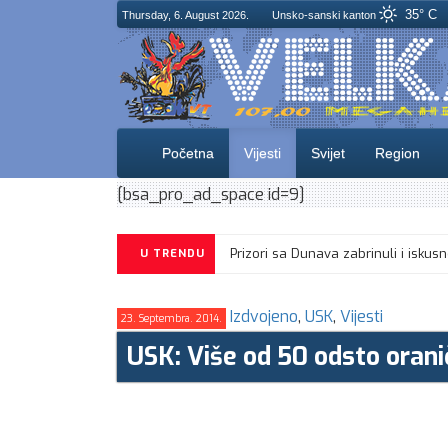
35° C
Thursday, 6. August 2026.
Unsko-sanski kanton
Početna
Vijesti
Svijet
Region
[bsa_pro_ad_space id=9]
Prizori sa Dunava zabrinuli i 
U TRENDU
Izdvojeno
,
USK
,
Vijesti
23. Septembra. 2014.
USK: Više od 50 odsto oran