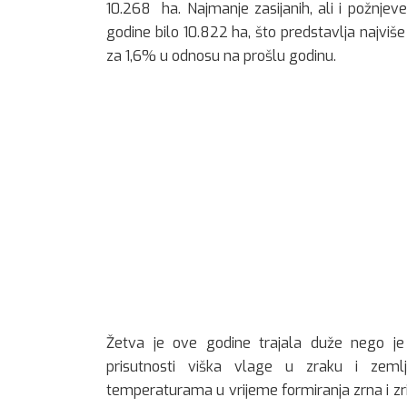
10.268 ha. Najmanje zasijanih, ali i požnjeve
godine bilo 10.822 ha, što predstavlja najvi
za 1,6% u odnosu na prošlu godinu.
Žetva je ove godine trajala duže nego je
prisutnosti viška vlage u zraku i zeml
temperaturama u vrijeme formiranja zrna i zri