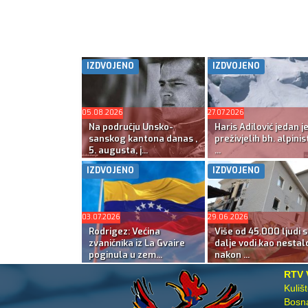
IZDVOJENO
IZDVOJENO
05.08.2026
27.07.2026
Na području Unsko-
Haris Adilović jedan j
sanskog kantona danas ,
preživjelih bh. alpinis
5. augusta, j...
...
IZDVOJENO
IZDVOJENO
03.07.2026
29.06.2026
Rodrigez: Većina
Više od 45.000 ljudi s
zvaničnika iz La Gvaire
dalje vodi kao nestal
poginula u zem...
nakon ...
RTV 
Kuliš
Bosna