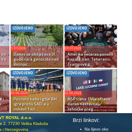
IZDVOJENO
IZDVOJENO
11.07.2026
09.07.2026
e od
Danas se obilježava 31.
Amerika večeras ponovo
ta s
godišnjica genocida nad
napala Iran; Teheran:
Bošnjac...
Trampove p...
IZDVOJENO
IZDVOJENO
25.06.2026
22.06.2026
e i
Poznato kada i gdje BiH
MSP Irana: Dvije strane
o
igra protiv SAD-a u
danas nastavljaju
nokaut fazi...
tehničke preg...
VT ROYAL d.o.o.
Brzi linkovi:
te 2, 77230 Velika Kladuša
Na lijevo oko
 i Hercegovina