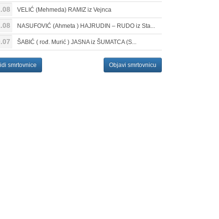
.08
VELIĆ (Mehmeda) RAMIZ iz Vejnca
.08
NASUFOVIĆ (Ahmeta ) HAJRUDIN – RUDO iz Sta...
.07
ŠABIĆ ( rođ. Murić ) JASNA iz ŠUMATCA (S...
idi smrtovnice
Objavi smrtovnicu