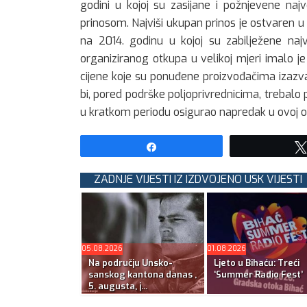
godini u kojoj su zasijane i požnjevene naj
prinosom. Najviši ukupan prinos je ostvaren u
na 2014. godinu u kojoj su zabilježene naj
organiziranog otkupa u velikoj mjeri imalo je
cijene koje su ponuđene proizvođačima izazva
bi, pored podrške poljoprivrednicima, trebalo p
u kratkom periodu osigurao napredak u ovoj ob
Share
ZADNJE VIJESTI IZ IZDVOJENO USK VIJESTI
05.08.2026
01.08.2026
Na području Unsko-
Ljeto u Bihaću: Treći
sanskog kantona danas ,
‘Summer Radio Fest’
5. augusta, j...