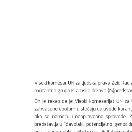
Visoki komesar UN za ljudska prava Zeid Rad a
militantna grupa Islamska država (IS)predstavl
On je rekao da je Visoki komesarijat UN za
zahvaćene ebolom u slučaju da uvode karantin
ako se nameću i neopravdano sprovode. Zeid
predstavljaju “đavolski, potencijalno genoci
braka novog oblika nihilizma s digitalnim dob