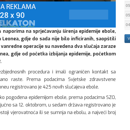
05
05
04
aporima na sprječavanju širenja epidemije ebole,
Leonea, gdje do sada nije bilo inficiranih, saopštili
V
za vanredne operacije su navedena dva slučaja zaraze
onea, gdje od početka izbijanja epidemije, početkom
.
ezbjednosnih procedura i imali ograničen kontakt sa
rzano raste. Prema podacima Svjetske zdravstvene
oneu registrovano je 425 novih slučajeva ebole.
je teško pogođena epidemijom ebole, prema podacima SZO,
aključno sa 12. oktobrom, u sedam država registrovano je
toji vjerovatnoća ili se sumnja na ebolu, a najveći broj