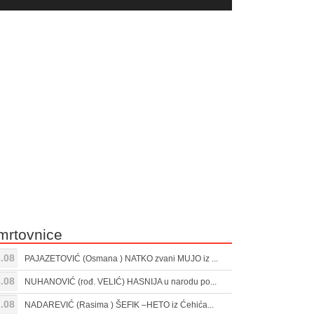
yer
Gore/Dole
ili
strelice
smanjivanje
za
tona.
pojačavanje
ili
smanjivanje
tona.
mrtovnice
.08
PAJAZETOVIĆ (Osmana ) NATKO zvani MUJO iz ...
.08
NUHANOVIĆ (rođ. VELIĆ) HASNIJA u narodu po...
.08
NADAREVIĆ (Rasima ) ŠEFIK –HETO iz Ćehića...