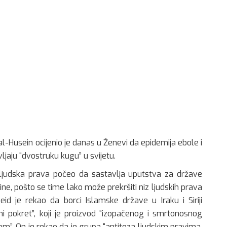
l-Husein ocijenio je danas u Ženevi da epidemija ebole i
jaju “dvostruku kugu” u svijetu.
 ljudska prava počeo da sastavlja uputstva za države
e, pošto se time lako može prekršiti niz ljudskih prava
 je rekao da borci Islamske države u Iraku i Siriji
dni pokret”, koji je proizvod “izopačenog i smrtonosnog
om”. On je rekao da je grupa “antiteza ljudskim pravima,