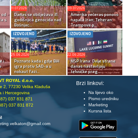
11.07.2026
09.07.2026
e od
Danas se obilježava 31.
Amerika večeras ponovo
ta s
godišnjica genocida nad
napala Iran; Teheran:
Bošnjac...
Trampove p...
IZDVOJENO
IZDVOJENO
25.06.2026
22.06.2026
e i
Poznato kada i gdje BiH
MSP Irana: Dvije strane
o
igra protiv SAD-a u
danas nastavljaju
nokaut fazi...
tehničke preg...
VT ROYAL d.o.o.
Brzi linkovi:
te 2, 77230 Velika Kladuša
Na lijevo oko
 i Hercegovina
Pismo uredniku
87) 037 831 871
Marketing
87) 037 831 872
Kursna lista
il
eting.velkaton@gmail.com