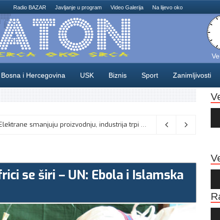
Radio BAZAR
Javljanje u program
Video Galerija
Na lijevo oko
Ve
Bosna i Hercegovina
USK
Biznis
Sport
Zanimljivosti
V
Au
Pla
Elektrane smanjuju proizvodnju, industrija trpi
08/08/2026
Ve
ici se širi – UN: Ebola i Islamska
Au
Pla
R
Au