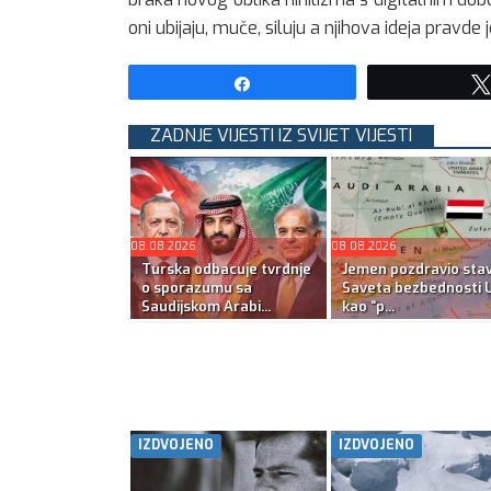
oni ubijaju, muče, siluju a njihova ideja pravde j
Share
ZADNJE VIJESTI IZ SVIJET VIJESTI
08.08.2026
08.08.2026
Turska odbacuje tvrdnje
Jemen pozdravio sta
o sporazumu sa
Saveta bezbednosti 
Saudijskom Arabi...
kao “p...
IZDVOJENO
IZDVOJENO