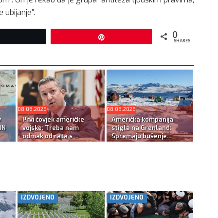
e ubijanje”.
0
Tweet
Pin
SHARES
08.08.2026
08.08.2026
v
Prvi čovjek američke
Američka kompanija
UN
vojske: Treba nam
stigla na Grenland:
odmak od rata s ...
Spremaju bušenje...
IZDVOJENO
IZDVOJENO