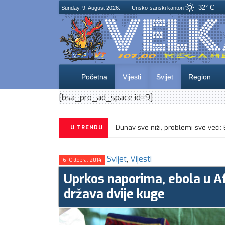
32° C
Sunday, 9. August 2026.
Unsko-sanski kanton
Početna
Vijesti
Svijet
Region
[bsa_pro_ad_space id=9]
Dunav sve niži, problemi sve veći: 
U TRENDU
Svijet
,
Vijesti
16. Oktobra. 2014.
Uprkos naporima, ebola u Afr
država dvije kuge