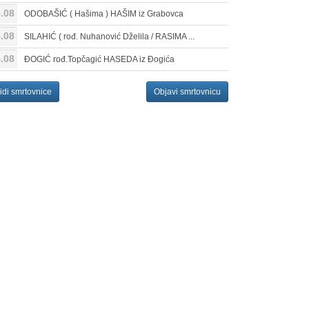
.08
ODOBAŠIĆ ( Hašima ) HAŠIM iz Grabovca
.08
SILAHIĆ ( rođ. Nuhanović Dželila / RASIMA ...
.08
ĐOGIĆ rođ.Topčagić HASEDA iz Đogića
idi smrtovnice
Objavi smrtovnicu