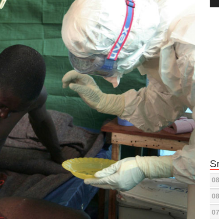
Pla
S
08
08
07