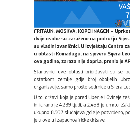
FRITAUN, MOSKVA, KOPEHNAGEN – Uprkos n
dvije osobe su zaražene na području Sijera 
su vladini zvaničnici. U izvještaju Centra 
u oblasti Koinadugu, na sjeveru Sijera Le
ove godine, zaraza nije doprla, prenio je AP
Stanovnici ove oblasti pridržavali su se b
ostatkom zemlje gdje broj oboljelih ub
organizacije, samo prošle sedmice u Sijera Le
U toj državi, koja je pored Liberije i Gvine
inficirano je 4.239 ljudi, a 2.458 je umrlo. Z
ukupno 8.997 slučajeva gdje je potvrđeno, pos
je u ove tri zapadnoafričke države.