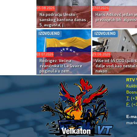
05.08.2026
27.07.2026
Na području Unsko-
Haris Adilović jedan j
sanskog kantona danas ,
preživjelih bh. alpinis
5. augusta, j...
...
IZDVOJENO
IZDVOJENO
03.07.2026
29.06.2026
Rodrigez: Većina
Više od 45.000 ljudi s
zvaničnika iz La Gvaire
dalje vodi kao nestal
poginula u zem...
nakon ...
RTV 
Kuliš
Bosna
T:
(+3
F:
(+3
E-ma
mark