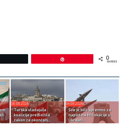
0
Tweet
Pin
SHARES
06.08.2026
04.08.2026
kom
Turska vladajuća
Sve je bilo spremno za
ži
koalicija predložila
napad na tri lokacije u
zakon za okončanj...
Ukrajini...