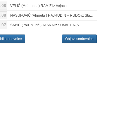
.08
VELIĆ (Mehmeda) RAMIZ iz Vejnca
.08
NASUFOVIĆ (Ahmeta ) HAJRUDIN – RUDO iz Sta...
.07
ŠABIĆ ( rođ. Murić ) JASNA iz ŠUMATCA (S...
idi smrtovnice
Objavi smrtovnicu