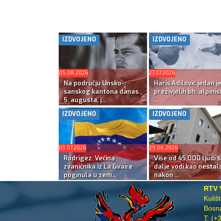
IZDVOJENO
IZDVOJENO
05.08.2026
27.07.2026
Na području Unsko-
Haris Adilović jedan j
sanskog kantona danas ,
preživjelih bh. alpinis
5. augusta, j...
...
IZDVOJENO
IZDVOJENO
03.07.2026
29.06.2026
Rodrigez: Većina
Više od 45.000 ljudi s
zvaničnika iz La Gvaire
dalje vodi kao nestal
poginula u zem...
nakon ...
RTV 
Kuliš
Bosna
T:
(+3