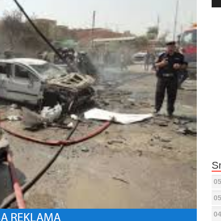
Pla
S
05
05
04