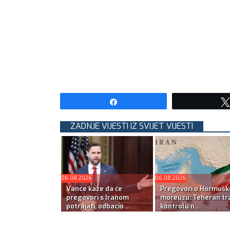
Share
ZADNJE VIJESTI IZ SVIJET VIJESTI
06.08.2026
06.08.2026
Vance kaže da će
Pregovori o Hormuš
pregovori s Iranom
moreuzu: Teheran tra
potrajati, odbacio ...
kontrolu n...