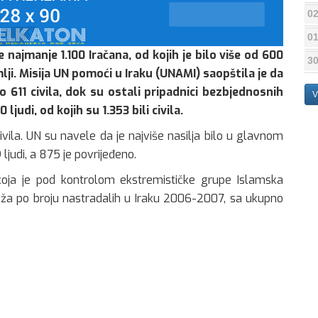
02
01
 najmanje 1.100 Iračana, od kojih je bilo više od 600
30
emlji. Misija UN pomoći u Iraku (UNAMI) saopštila je da
o 611 civila, dok su ostali pripadnici bezbjednosnih
V
judi, od kojih su 1.353 bili civila.
ivila. UN su navele da je najviše nasilja bilo u glavnom
ljudi, a 875 je povrijeđeno.
koja je pod kontrolom ekstremističke grupe Islamska
teža po broju nastradalih u Iraku 2006-2007, sa ukupno