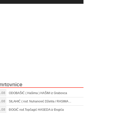
yer
Gore/Dole
ili
strelice
smanjivanje
za
tona.
pojačavanje
ili
smanjivanje
tona.
mrtovnice
.08
ODOBAŠIĆ ( Hašima ) HAŠIM iz Grabovca
.08
SILAHIĆ ( rođ. Nuhanović Dželila / RASIMA ...
.08
ĐOGIĆ rođ.Topčagić HASEDA iz Đogića