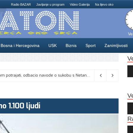
Radio BAZAR
Javljanje u program
Video Galerija
Na lijevo oko
Ve
Bosna i Hercegovina
USK
Biznis
Sport
Zanimljivosti
V
Au
Pla
: Umjesto “iksa” popunjavati kružić
06/08/2026
Ve
o 1.100 ljudi
Au
Pla
R
Au