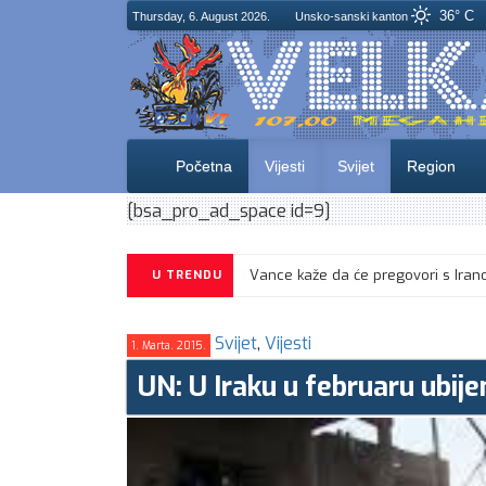
36° C
Thursday, 6. August 2026.
Unsko-sanski kanton
Početna
Vijesti
Svijet
Region
[bsa_pro_ad_space id=9]
CIK objavio izgled glasačkog listića
U TRENDU
Svijet
,
Vijesti
1. Marta. 2015.
UN: U Iraku u februaru ubijen