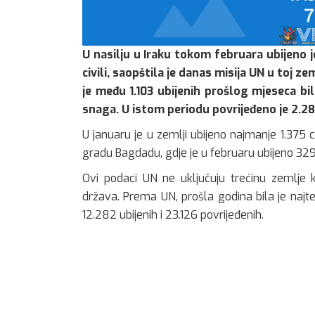
U nasilju u Iraku tokom februara ubijeno je
civili, saopštila je danas misija UN u toj z
je među 1.103 ubijenih prošlog mjeseca bil
snaga. U istom periodu povrijeđeno je 2.280 l
U januaru je u zemlji ubijeno najmanje 1.375 c
gradu Bagdadu, gdje je u februaru ubijeno 329 
Ovi podaci UN ne uključuju trećinu zemlje 
država. Prema UN, prošla godina bila je naj
12.282 ubijenih i 23.126 povrijeđenih.