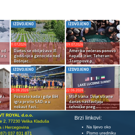
IZDVOJENO
IZDVOJENO
11.07.2026
09.07.2026
e od
Danas se obilježava 31.
Amerika večeras ponovo
ta s
godišnjica genocida nad
napala Iran; Teheran:
Bošnjac...
Trampove p...
IZDVOJENO
IZDVOJENO
25.06.2026
22.06.2026
e i
Poznato kada i gdje BiH
MSP Irana: Dvije strane
o
igra protiv SAD-a u
danas nastavljaju
nokaut fazi...
tehničke preg...
VT ROYAL d.o.o.
Brzi linkovi:
te 2, 77230 Velika Kladuša
Na lijevo oko
 i Hercegovina
Pismo uredniku
87) 037 831 871