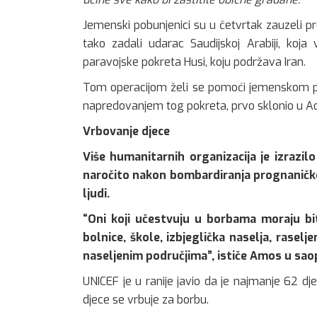
Jemenski pobunjenici su u četvrtak zauzeli pr
tako zadali udarac Saudijskoj Arabiji, koj
paravojske pokreta Husi, koju podržava Iran.
Tom operacijom želi se pomoći jemenskom pr
napredovanjem tog pokreta, prvo sklonio u Ade
Vrbovanje djece
Više humanitarnih organizacija je izrazil
naročito nakon bombardiranja prognaničkog
ljudi.
“Oni koji učestvuju u borbama moraju bit
bolnice, škole, izbjeglička naselja, raselj
naseljenim područjima”, ističe Amos u sao
UNICEF je u ranije javio da je najmanje 62 dj
djece se vrbuje za borbu.