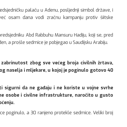
edsjedničku palaču u Adenu, posljednji simbol države, i
a već osam dana vodi zračnu kampanju protiv šiitske
edsjedniku Abd Rabbuhu Mansuru Hadiju, koji se, pred
n, a prošle sedmice je pobjegao u Saudijsku Arabiju.
o zabrinutost zbog sve većeg broja civilnih žrtava,
 naselja i mljekare, u kojoj je poginulo gotovo 40
i sigurni da ne gađaju i ne koriste u vojne svrhe
ene osobe i civilne infrastrukture, naročito u gusto
pćenju.
ece poginulo, a 30 ranjeno protekle sedmice. Veliki broj