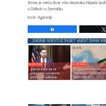
Amos je rekla da je više desetaka hiljada ljud
u Džibuti i u Somaliju.
Izvor: Agencije
Share
ZADNJE VIJESTI IZ SVIJET VIJEST DANA VIJ
06.08.2026
06.08.2026
Vance kaže da će
Pregovori o Hormuš
pregovori s Iranom
moreuzu: Teheran tra
potrajati, odbacio ...
kontrolu n...