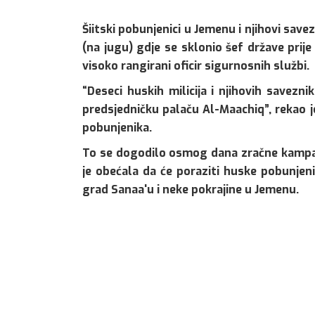
Šiitski pobunjenici u Jemenu i njihovi sav
(na jugu) gdje se sklonio šef države prije
visoko rangirani oficir sigurnosnih službi.
“Deseci huskih milicija i njihovih savezn
predsjedničku palaču Al-Maachiq”, rekao je
pobunjenika.
To se dogodilo osmog dana zračne kampanj
je obećala da će poraziti huske pobunjenik
grad Sanaa'u i neke pokrajine u Jemenu.