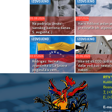
IZDVOJENO
IZDVOJENO
05.08.2026
27.07.2026
Na području Unsko-
Haris Adilović jedan j
sanskog kantona danas ,
preživjelih bh. alpinis
5. augusta, j...
...
IZDVOJENO
IZDVOJENO
03.07.2026
29.06.2026
Rodrigez: Većina
Više od 45.000 ljudi s
zvaničnika iz La Gvaire
dalje vodi kao nestal
poginula u zem...
nakon ...
RTV 
Kuliš
Bosna
T:
(+3
F:
(+3
E-ma