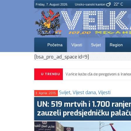
22° C
Friday, 7. August 2026.
Unsko-sanski kanton
Početna
Vijesti
Svijet
Region
[bsa_pro_ad_space id=9]
U TRENDU
Svijet
,
Vijest dana
,
Vijesti
3. Aprila. 2015.
UN: 519 mrtvih i 1.700 ranje
zauzeli predsjedničku palač