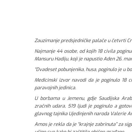
Zauzimanje predsjedničke palače u četvrti Cra
Najmanje 44 osobe, od kojih 18 civila pogin
Mansuru Hadiju, koji je napustio Aden 26. mar
“Dvadeset pobunjenika, husa, poginulo je u bor
Medicinski izvor navodi da je poginulo 18 c
paravojnih jedinica.
U borbama u Jemenu, gdje Saudijska Arab
zračnih udara, 519 ljudi je poginulo a gotov
glavnog tajnika Ujedinjenih naroda Valerie A
Amos je rekla da je “krajnje zabrinuta” za sig
učine sve kako bi zaštitile obične građane.