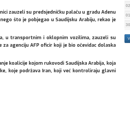
02
eznici zauzeli su predsjedničku palaču u gradu Adenu
01
 nego što je pobjegao u Saudijsku Arabiju, rekao je
30
ika, u transportnim i oklopnim vozilima, zauzeli su
V
 za agenciju AFP oficir koji je bio očevidac dolaska
e koalicije kojom rukovodi Saudijska Arabija, koja
e, koje podržava Iran, koji već kontroliraju glavni