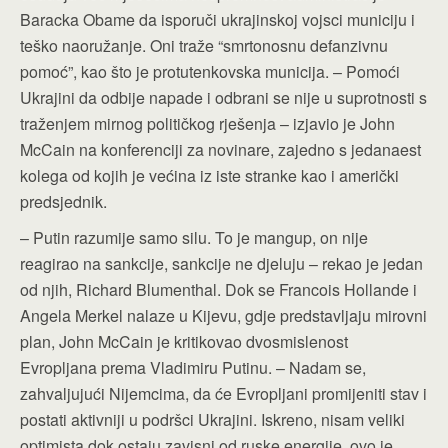
Baracka Obame da isporuči ukrajinskoj vojsci municiju i
teško naoružanje. Oni traže “smrtonosnu defanzivnu
pomoć”, kao što je protutenkovska municija. – Pomoći
Ukrajini da odbije napade i odbrani se nije u suprotnosti s
traženjem mirnog političkog rješenja – izjavio je John
McCain na konferenciji za novinare, zajedno s jedanaest
kolega od kojih je većina iz iste stranke kao i američki
predsjednik.
– Putin razumije samo silu. To je mangup, on nije
reagirao na sankcije, sankcije ne djeluju – rekao je jedan
od njih, Richard Blumenthal. Dok se Francois Hollande i
Angela Merkel nalaze u Kijevu, gdje predstavljaju mirovni
plan, John McCain je kritikovao dvosmislenost
Evropljana prema Vladimiru Putinu. – Nadam se,
zahvaljujući Nijemcima, da će Evropljani promijeniti stav i
postati aktivniji u podršci Ukrajini. Iskreno, nisam veliki
optimista dok ostaju zavisni od ruske energije, ovo je