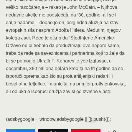
veliko razočarenje – rekao je John McCain. – Njihove
nedavne akcije me podsjećaju na ‘30. godine, ali se i
dalje nadamo – dodao je on, očigledna aluzija na stav
evropskih sila naspram Adolfa Hitlera. Međutim, njegov
kolega Jack Reed je otkrio da “Sjedinjene Američke
Države ne bi trebalo da preduzimaju ove napore same,
treba da rade sa saveznicama i partnerima koji to žele da
bi se pomoglo Ukrajini”. Kongres je već izglasao, u
decembru, 350 miliona dolara kredita na tri godine da se
isporuči oprema kao što su protuartiljerijski radari ili
bespilotne letjelice, i municija, na primjer protivtenkovska,
ali odluka o isporuci oružja zavisi od izvršne vlasti.
(adsbygoogle = window.adsbygoogle || []).push({});