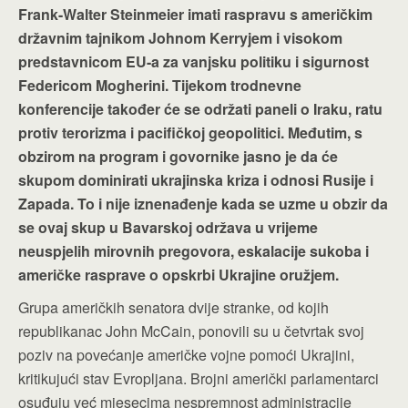
Frank-Walter Steinmeier imati raspravu s američkim
državnim tajnikom Johnom Kerryjem i visokom
predstavnicom EU-a za vanjsku politiku i sigurnost
Federicom Mogherini. Tijekom trodnevne
konferencije također će se održati paneli o Iraku, ratu
protiv terorizma i pacifičkoj geopolitici. Međutim, s
obzirom na program i govornike jasno je da će
skupom dominirati ukrajinska kriza i odnosi Rusije i
Zapada. To i nije iznenađenje kada se uzme u obzir da
se ovaj skup u Bavarskoj održava u vrijeme
neuspjelih mirovnih pregovora, eskalacije sukoba i
američke rasprave o opskrbi Ukrajine oružjem.
Grupa američkih senatora dvije stranke, od kojih
republikanac John McCain, ponovili su u četvrtak svoj
poziv na povećanje američke vojne pomoći Ukrajini,
kritikujući stav Evropljana. Brojni američki parlamentarci
osuđuju već mjesecima nespremnost administracije