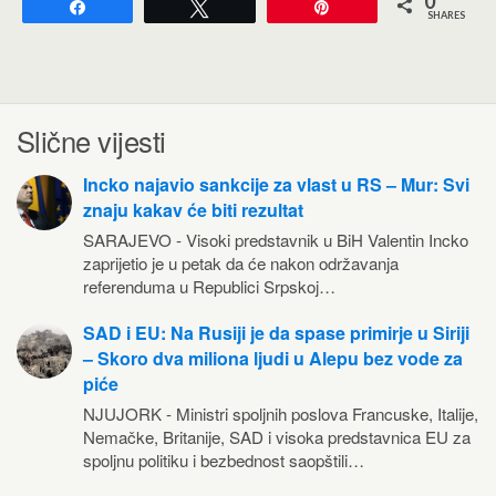
0
Share
Tweet
Pin
SHARES
Slične vijesti
Incko najavio sankcije za vlast u RS – Mur: Svi
znaju kakav će biti rezultat
SARAJEVO - Visoki predstavnik u BiH Valentin Incko
zaprijetio je u petak da će nakon održavanja
referenduma u Republici Srpskoj…
SAD i EU: Na Rusiji je da spase primirje u Siriji
– Skoro dva miliona ljudi u Alepu bez vode za
piće
NJUJORK - Ministri spoljnih poslova Francuske, Italije,
Nemačke, Britanije, SAD i visoka predstavnica EU za
spoljnu politiku i bezbednost saopštili…