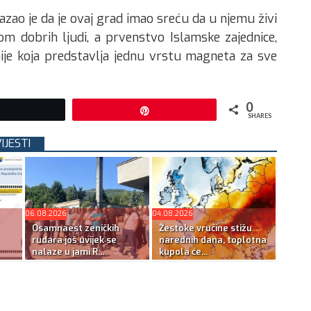
zao je da je ovaj grad imao sreću da u njemu živi
ugom dobrih ljudi, a prvenstvo Islamske zajednice,
je koja predstavlja jednu vrstu magneta za sve
0
Tweet
Pin
SHARES
IJESTI
06.08.2026
04.08.2026
Osamnaest zeničkih
Žestoke vrućine stižu
rudara još uvijek se
narednih dana, toplotna
nalaze u jami R...
kupola će...