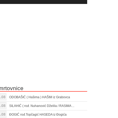
yer
Gore/Dole
ili
strelice
smanjivanje
za
tona.
pojačavanje
ili
smanjivanje
tona.
mrtovnice
.08
ODOBAŠIĆ ( Hašima ) HAŠIM iz Grabovca
.08
SILAHIĆ ( rođ. Nuhanović Dželila / RASIMA ...
.08
ĐOGIĆ rođ.Topčagić HASEDA iz Đogića