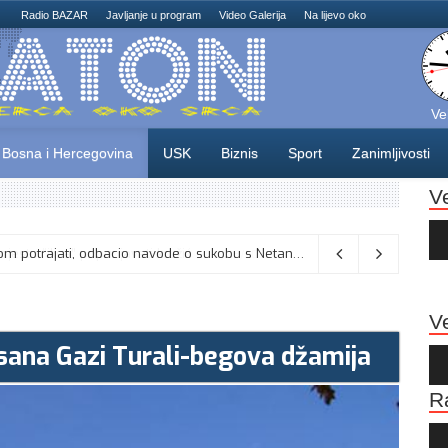
Radio BAZAR
Javljanje u program
Video Galerija
Na lijevo oko
Ve
Bosna i Hercegovina
USK
Biznis
Sport
Zanimljivosti
V
Au
Pla
: Umjesto “iksa” popunjavati kružić
06/08/2026
Ve
isana Gazi Turali-begova džamija
Au
Pla
R
Au