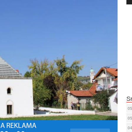
Pla
S
05
05
04