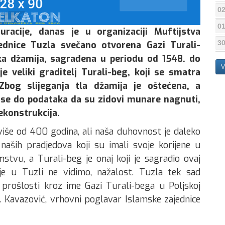
02
01
racije, danas je u organizaciji Muftijstva
30
ednice Tuzla svečano otvorena Gazi Turali-
ka džamija, sagrađena u periodu od 1548. do
V
e veliki graditelj Turali-beg, koji se smatra
bog slijeganja tla džamija je oštećena, a
 se do podataka da su zidovi munare nagnuti,
ekonstrukcija.
iše od 400 godina, ali naša duhovnost je daleko
naših pradjedova koji su imali svoje korijene u
tvu, a Turali-beg je onaj koji je sagradio ovaj
e u Tuzli ne vidimo, nažalost. Tuzla tek sad
 prošlosti kroz ime Gazi Turali-bega u Poljskoj
f. Kavazović, vrhovni poglavar Islamske zajednice