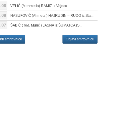
.08
VELIĆ (Mehmeda) RAMIZ iz Vejnca
.08
NASUFOVIĆ (Ahmeta ) HAJRUDIN – RUDO iz Sta...
.07
ŠABIĆ ( rođ. Murić ) JASNA iz ŠUMATCA (S...
idi smrtovnice
Objavi smrtovnicu