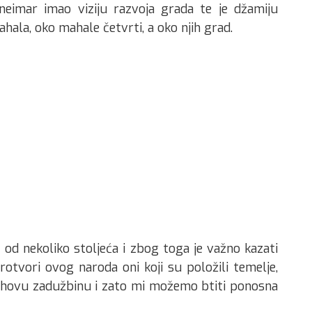
 neimar imao viziju razvoja grada te je džamiju
mahala, oko mahale četvrti, a oko njih grad.
 od nekoliko stoljeća i zbog toga je važno kazati
obrotvori ovog naroda oni koji su položili temelje,
 njihovu zadužbinu i zato mi možemo btiti ponosna