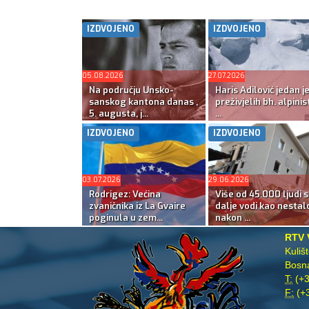
IZDVOJENO
IZDVOJENO
05.08.2026
27.07.2026
Na području Unsko-
Haris Adilović jedan j
sanskog kantona danas ,
preživjelih bh. alpinis
5. augusta, j...
...
IZDVOJENO
IZDVOJENO
03.07.2026
29.06.2026
Rodrigez: Većina
Više od 45.000 ljudi s
zvaničnika iz La Gvaire
dalje vodi kao nestal
poginula u zem...
nakon ...
RTV 
Kuliš
Bosna
T:
(+3
F:
(+3