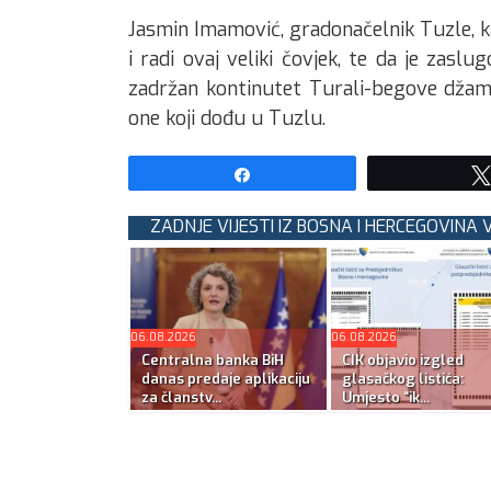
Jasmin Imamović, gradonačelnik Tuzle, ka
i radi ovaj veliki čovjek, te da je zasl
zadržan kontinutet Turali-begove džami
one koji dođu u Tuzlu.
Share
ZADNJE VIJESTI IZ BOSNA I HERCEGOVINA V
06.08.2026
06.08.2026
Centralna banka BiH
CIK objavio izgled
danas predaje aplikaciju
glasačkog listića:
za članstv...
Umjesto “ik...