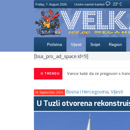
23° C
Friday, 7. August 2026.
Unsko-sanski kanton
Početna
Vijesti
Svijet
Region
[bsa_pro_ad_space id=9]
CIK objavio izgled glasačkog listića
U TRENDU
Bosna i Hercegovina
,
Vijesti
14. Septembra. 2014.
U Tuzli otvorena rekonstru