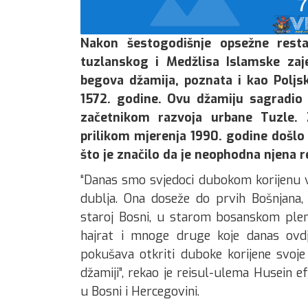
Nakon šestogodišnje opsežne restau
tuzlanskog i Medžlisa Islamske zaj
begova džamija, poznata i kao Poljs
1572. godine. Ovu džamiju sagradio j
začetnikom razvoja urbane Tuzle. Z
prilikom mjerenja 1990. godine došlo
što je značilo da je neophodna njena r
“Danas smo svjedoci dubokom korijenu v
dublja. Ona doseže do prvih Bošnjana, 
staroj Bosni, u starom bosanskom plems
hajrat i mnoge druge koje danas ovdj
pokušava otkriti duboke korijene svoje
džamiji”, rekao je reisul-ulema Husein e
u Bosni i Hercegovini.