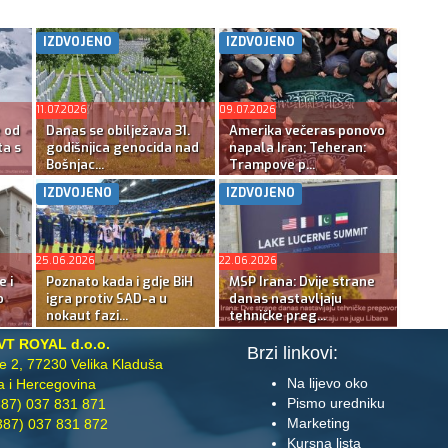
IZDVOJENO
IZDVOJENO
11.07.2026
09.07.2026
e od
Danas se obilježava 31.
Amerika večeras ponovo
ta s
godišnjica genocida nad
napala Iran; Teheran:
Bošnjac...
Trampove p...
IZDVOJENO
IZDVOJENO
25.06.2026
22.06.2026
e i
Poznato kada i gdje BiH
MSP Irana: Dvije strane
o
igra protiv SAD-a u
danas nastavljaju
nokaut fazi...
tehničke preg...
VT ROYAL d.o.o.
Brzi linkovi:
te 2, 77230 Velika Kladuša
Na lijevo oko
 i Hercegovina
Pismo uredniku
87) 037 831 871
Marketing
87) 037 831 872
Kursna lista