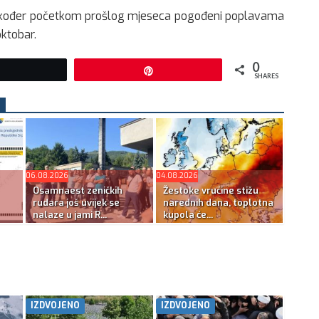
 su također početkom prošlog mjeseca pogođeni poplavama
oktobar.
0
Tweet
Pin
SHARES
06.08.2026
04.08.2026
Osamnaest zeničkih
Žestoke vrućine stižu
rudara još uvijek se
narednih dana, toplotna
nalaze u jami R...
kupola će...
IZDVOJENO
IZDVOJENO