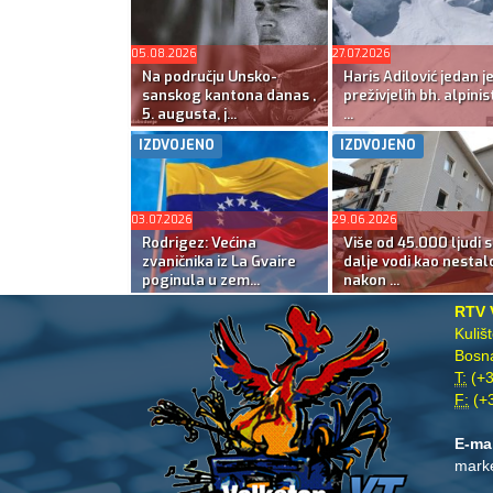
05.08.2026
27.07.2026
Na području Unsko-
Haris Adilović jedan j
sanskog kantona danas ,
preživjelih bh. alpinis
5. augusta, j...
...
IZDVOJENO
IZDVOJENO
03.07.2026
29.06.2026
Rodrigez: Većina
Više od 45.000 ljudi s
zvaničnika iz La Gvaire
dalje vodi kao nestal
poginula u zem...
nakon ...
RTV 
Kuliš
Bosna
T:
(+3
F:
(+3
E-ma
mark