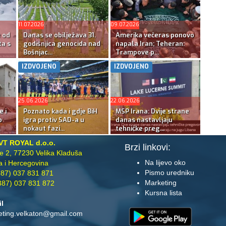
11.07.2026
09.07.2026
e od
Danas se obilježava 31.
Amerika večeras ponovo
ta s
godišnjica genocida nad
napala Iran; Teheran:
Bošnjac...
Trampove p...
IZDVOJENO
IZDVOJENO
25.06.2026
22.06.2026
e i
Poznato kada i gdje BiH
MSP Irana: Dvije strane
o
igra protiv SAD-a u
danas nastavljaju
nokaut fazi...
tehničke preg...
VT ROYAL d.o.o.
Brzi linkovi:
te 2, 77230 Velika Kladuša
Na lijevo oko
 i Hercegovina
Pismo uredniku
87) 037 831 871
Marketing
87) 037 831 872
Kursna lista
il
eting.velkaton@gmail.com