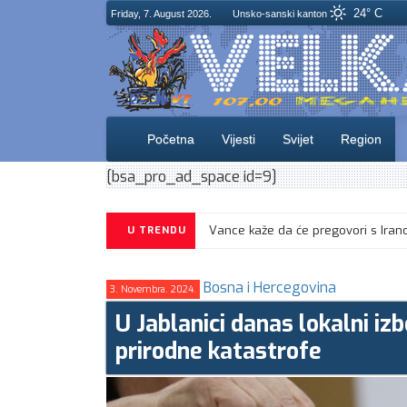
24° C
Friday, 7. August 2026.
Unsko-sanski kanton
Početna
Vijesti
Svijet
Region
[bsa_pro_ad_space id=9]
U TRENDU
Bosna i Hercegovina
3. Novembra. 2024.
U Jablanici danas lokalni izb
prirodne katastrofe