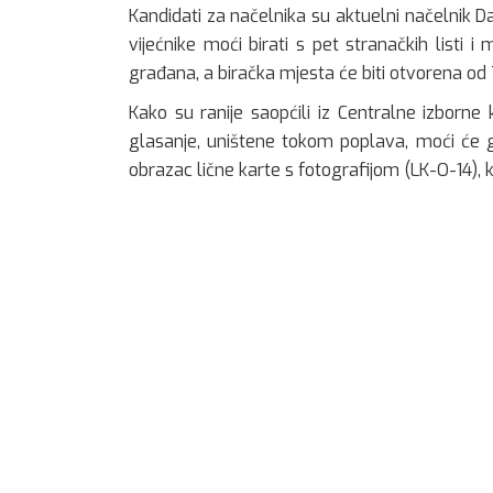
Kandidati za načelnika su aktuelni načelnik D
vijećnike moći birati s pet stranačkih listi
građana, a biračka mjesta će biti otvorena od 7
Kako su ranije saopćili iz Centralne izborne
glasanje, uništene tokom poplava, moći će g
obrazac lične karte s fotografijom (LK-O-14), 