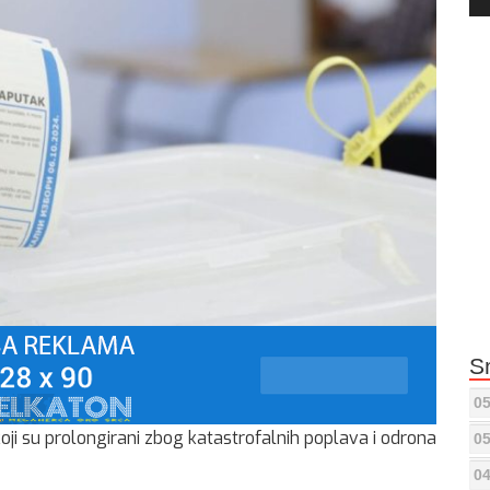
Pla
S
05
 koji su prolongirani zbog katastrofalnih poplava i odrona
05
04