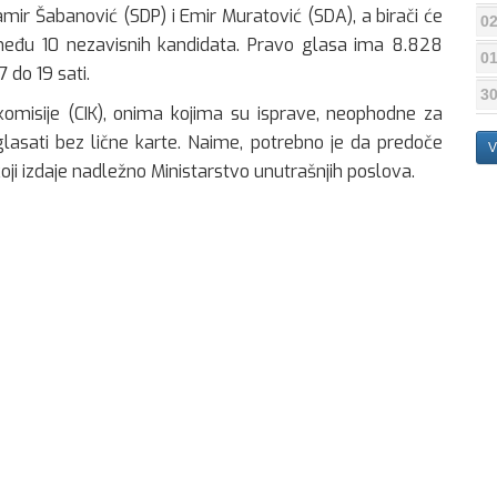
amir Šabanović (SDP) i Emir Muratović (SDA), a birači će
02
 i među 10 nezavisnih kandidata. Pravo glasa ima 8.828
01
 do 19 sati.
30
 komisije (CIK), onima kojima su isprave, neophodne za
lasati bez lične karte. Naime, potrebno je da predoče
V
koji izdaje nadležno Ministarstvo unutrašnjih poslova.