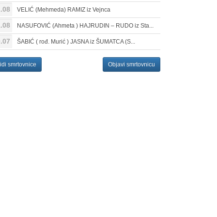
.08
VELIĆ (Mehmeda) RAMIZ iz Vejnca
.08
NASUFOVIĆ (Ahmeta ) HAJRUDIN – RUDO iz Sta...
.07
ŠABIĆ ( rođ. Murić ) JASNA iz ŠUMATCA (S...
idi smrtovnice
Objavi smrtovnicu