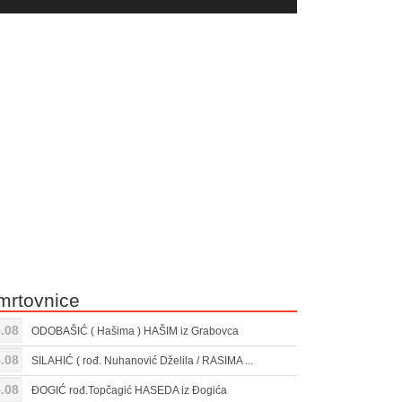
yer
Gore/Dole
ili
strelice
smanjivanje
za
tona.
pojačavanje
ili
smanjivanje
tona.
mrtovnice
.08
ODOBAŠIĆ ( Hašima ) HAŠIM iz Grabovca
.08
SILAHIĆ ( rođ. Nuhanović Dželila / RASIMA ...
.08
ĐOGIĆ rođ.Topčagić HASEDA iz Đogića