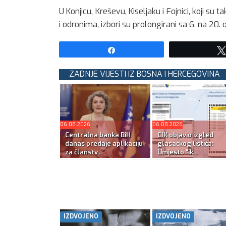
U Konjicu, Kreševu, Kiseljaku i Fojnici, koji
i odronima, izbori su prolongirani sa 6. na 20. 
Share
ZADNJE VIJESTI IZ BOSNA I HERCEGOVINA
06.08.2026
06.08.2026
Centralna banka BiH
CIK objavio izgled
danas predaje aplikaciju
glasačkog listića:
za članstv...
Umjesto “ik...
IZDVOJENO
IZDVOJENO