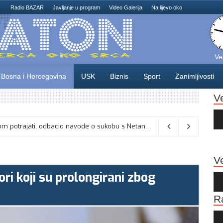
Radio BAZAR
Javljanje u program
Video Galerija
Na lijevo oko
Ve
Bosna i Hercegovina
USK
Biznis
Sport
Zanimljivosti
V
Au
Pla
Vance kaže da će pregovori s Iranom potrajati, odbacio navode o sukobu s Netanyahuom
06/08/2026
Ve
ori koji su prolongirani zbog
Au
Pla
R
Au