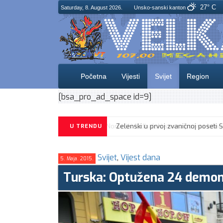
27° C
Saturday, 8. August 2026.
Unsko-sanski kanton
Početna
Vijesti
Svijet
Region
[bsa_pro_ad_space id=9]
U TRENDU
Svijet
,
Vijest dana
5. Maja. 2015.
Turska: Optužena 24 demon