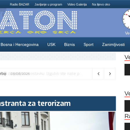
Radio BAZAR
Javljanje u program
Video Galerija
Na lijevo oko
Ve
Bosna i Hercegovina
USK
Biznis
Sport
Zanimljivosti
V
Au
Pla
Norveški fudbalski savez poziva Infantina da podnese ostavku: Izgubili ste naše povjerenje
08/08/2026
Ve
stranta za terorizam
Au
Pla
R
Au