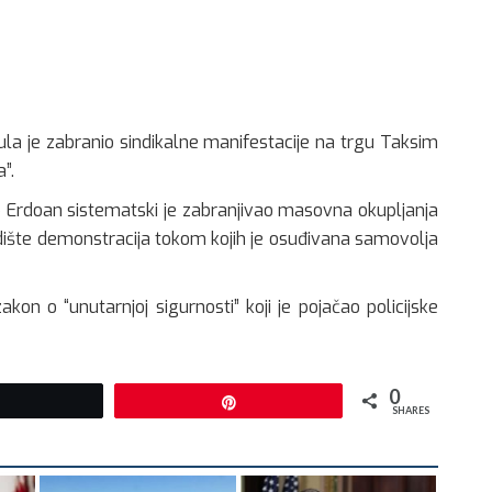
bula je zabranio sindikalne manifestacije na trgu Taksim
”.
ip Erdoan sistematski je zabranjivao masovna okupljanja
redište demonstracija tokom kojih je osuđivana samovolja
kon o “unutarnjoj sigurnosti” koji je pojačao policijske
0
Tweet
Pin
SHARES