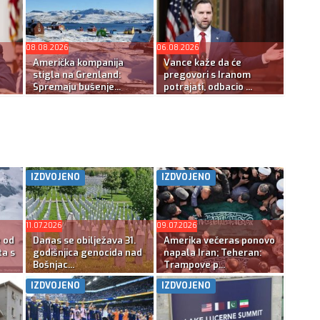
08.08.2026
06.08.2026
Američka kompanija
Vance kaže da će
stigla na Grenland:
pregovori s Iranom
Spremaju bušenje...
potrajati, odbacio ...
IZDVOJENO
IZDVOJENO
11.07.2026
09.07.2026
e od
Danas se obilježava 31.
Amerika večeras ponovo
ta s
godišnjica genocida nad
napala Iran; Teheran:
Bošnjac...
Trampove p...
IZDVOJENO
IZDVOJENO