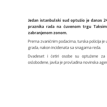
Jedan istanbulski sud optužio je danas 2
praznika rada na čuvenom trgu Taksim k
zabranjenom zonom.
Prema zvaničnim podacima, turska policija je
grada, nakon incidenata sa snagama reda.
Dvadeset i četiri osobe su optužene za “p
oslobođene, javila je provladina novinska agen