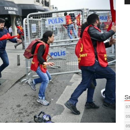
Pla
S
07
05
05