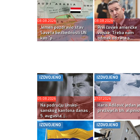
08.08.2026
08.08.2026
Jemen pozdravio stav
Prvi čovjek američke
Saveta bezbednosti UN
vojske: Treba nam
kao “p...
odmak od rata s ...
IZDVOJENO
IZDVOJENO
05.08.2026
27.07.2026
Na području Unsko-
Haris Adilović jedan j
sanskog kantona danas ,
preživjelih bh. alpinis
5. augusta, j...
...
IZDVOJENO
IZDVOJENO