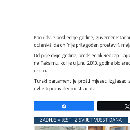
Kao i dvije posljednje godine, guverner Istan
ocijenivši da on “nije prilagođen proslavi 1. maja
Od prije dvije godine, predsjednik Redžep Taj
na Taksimu, koji je u junu 2013. godine bio s
režima.
Turski parlament je prošli mjesec izglasao za
ovlasti protiv demonstranata.
Share
ZADNJE VIJESTI IZ SVIJET VIJEST DANA