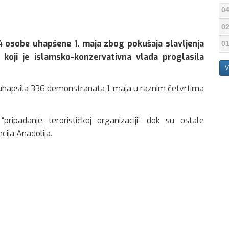
04
02
4 osobe uhapšene 1. maja zbog pokušaja slavljenja
01
oji je islamsko-konzervativna vlada proglasila
V
 uhapsila 336 demonstranata 1. maja u raznim četvrtima
ripadanje terorističkoj organizaciji” dok su ostale
cija Anadolija.