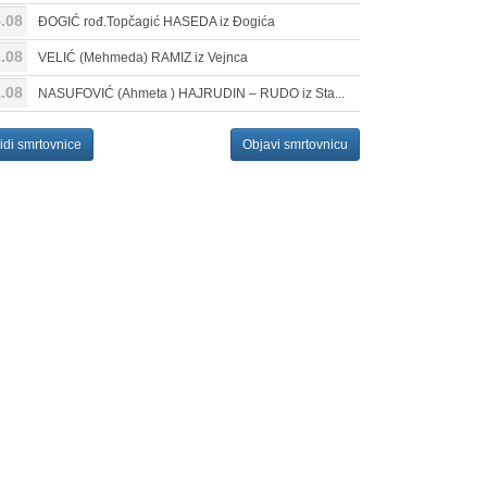
.08
ĐOGIĆ rođ.Topčagić HASEDA iz Đogića
.08
VELIĆ (Mehmeda) RAMIZ iz Vejnca
.08
NASUFOVIĆ (Ahmeta ) HAJRUDIN – RUDO iz Sta...
idi smrtovnice
Objavi smrtovnicu