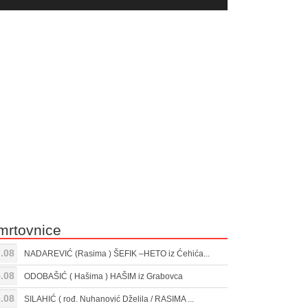
yer
Gore/Dole
ili
strelice
smanjivanje
za
tona.
pojačavanje
ili
smanjivanje
tona.
mrtovnice
.08
NADAREVIĆ (Rasima ) ŠEFIK –HETO iz Ćehića...
.08
ODOBAŠIĆ ( Hašima ) HAŠIM iz Grabovca
.08
SILAHIĆ ( rođ. Nuhanović Dželila / RASIMA ...