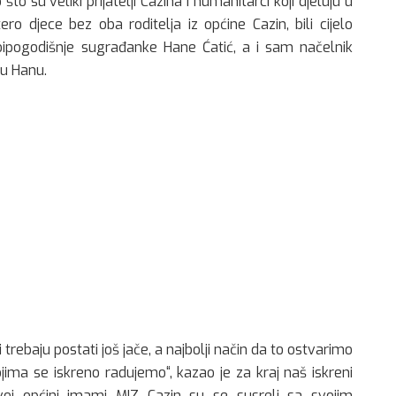
o su veliki prijatelji Cazina i humanitarci koji djeluju u
o djece bez oba roditelja iz općine Cazin, bili cijelo
voipogodišnje sugrađanke Hane Ćatić, a i sam načelnik
lu Hanu.
trebaju postati još jače, a najbolji način da to ostvarimo
ima se iskreno radujemo“, kazao je za kraj naš iskreni
ovoj općini imami MIZ Cazin su se susreli sa svojim