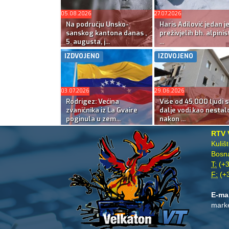
05.08.2026
27.07.2026
Na području Unsko-
Haris Adilović jedan j
sanskog kantona danas ,
preživjelih bh. alpinis
5. augusta, j...
...
IZDVOJENO
IZDVOJENO
03.07.2026
29.06.2026
Rodrigez: Većina
Više od 45.000 ljudi s
zvaničnika iz La Gvaire
dalje vodi kao nestal
poginula u zem...
nakon ...
RTV 
Kuliš
Bosna
T:
(+3
F:
(+3
E-ma
mark