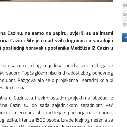
04
02
01
ina Cazinu, ne samo na papiru, uvjerili su se imami
V
ina Cazin i Šile je iznad svih dogovora o saradnji i
i posljednji boravak uposlenika Medžlisa IZ Cazin u
koj i sa njima, dragim ljudima, predstavnici delegacije
 Mirsadom Topčagićem nisu krili radost zbog ponovnog
uom. Razgovaralo se o projektima i saradnji koja bi
vitka Cazina.
tra u Cazinu, a i svim ostalim projektima obećao je
pćina Cazin su, do sada zajedničkom saradnjom, već
moći za djecu bez oba roditelja s područja naše općine,
g jezika, iftar za 1500 osoba, izrade idejnog rješenja za