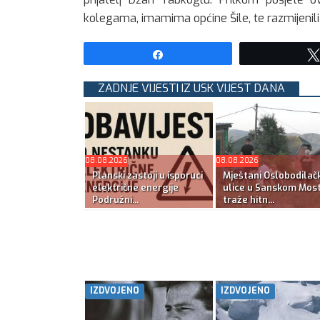
kolegama, imamima općine Šile, te razmijenili
Share
ZADNJE VIJESTI IZ USK VIJEST DANA
08.08.2026
08.08.2026
Planski zastoji u isporuci
Mještani Oslobodilač
električne energije
ulice u Sanskom Mos
Podružni...
traže hitn...
IZDVOJENO
IZDVOJENO