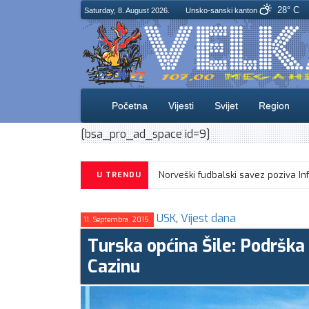
28° C
Saturday, 8. August 2026.
Unsko-sanski kanton
Početna
Vijesti
Svijet
Region
[bsa_pro_ad_space id=9]
Sarajevo u Mostaru dočekuje Radnik
U TRENDU
USK
,
Vijest dana
11. Septembra. 2015.
Turska općina Šile: Podrška
Cazinu