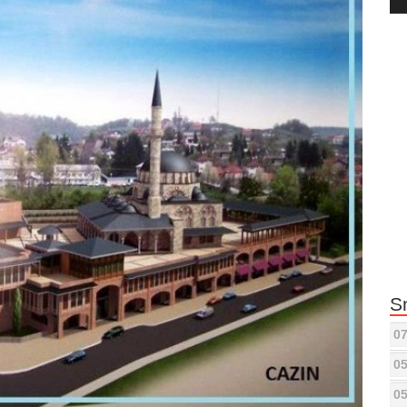
Pla
S
07
05
05