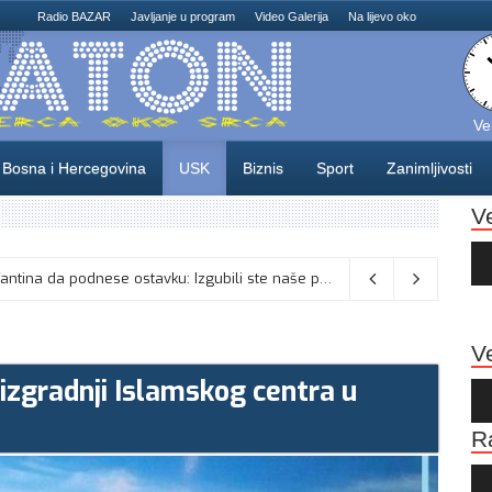
Radio BAZAR
Javljanje u program
Video Galerija
Na lijevo oko
Ve
Bosna i Hercegovina
USK
Biznis
Sport
Zanimljivosti
V
Au
Pla
, Široki Brijeg na Pecari čeka Slogu
08/08/2026
Ve
 izgradnji Islamskog centra u
Au
Pla
R
Au