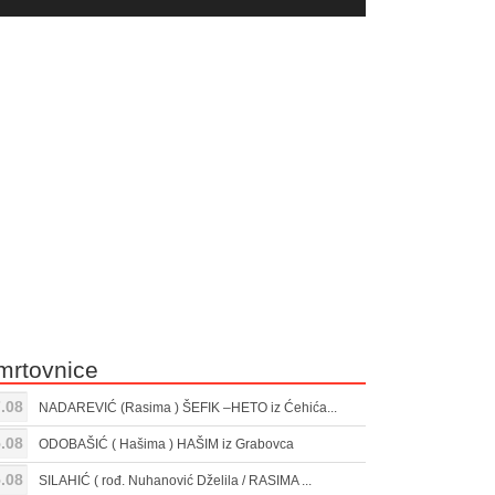
yer
Gore/Dole
ili
strelice
smanjivanje
za
tona.
pojačavanje
ili
smanjivanje
tona.
mrtovnice
.08
NADAREVIĆ (Rasima ) ŠEFIK –HETO iz Ćehića...
.08
ODOBAŠIĆ ( Hašima ) HAŠIM iz Grabovca
.08
SILAHIĆ ( rođ. Nuhanović Dželila / RASIMA ...