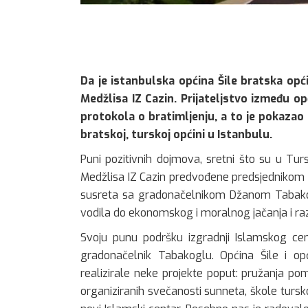
Da je istanbulska općina Šile bratska opć
Medžlisa IZ Cazin. Prijateljstvo između opć
protokola o bratimljenju, a to je pokazao 
bratskoj, turskoj općini u Istanbulu.
Puni pozitivnih dojmova, sretni što su u Turs
Medžlisa IZ Cazin predvođene predsjednikom
susreta sa gradonačelnikom Džanom Tabakogl
vodila do ekonomskog i moralnog jačanja i raz
Svoju punu podršku izgradnji Islamskog cen
gradonačelnik Tabakoglu. Općina Šile i o
realizirale neke projekte poput: pružanja po
organiziranih svečanosti sunneta, škole tursko