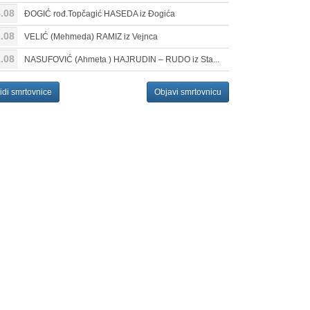
.08
ĐOGIĆ rođ.Topčagić HASEDA iz Đogića
.08
VELIĆ (Mehmeda) RAMIZ iz Vejnca
.08
NASUFOVIĆ (Ahmeta ) HAJRUDIN – RUDO iz Sta...
idi smrtovnice
Objavi smrtovnicu