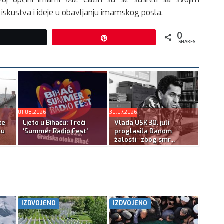
 iskustva i ideje u obavljanju imamskog posla.
0
Tweet
Pin
SHARES
01.08.2026
30.07.2026
ke
Ljeto u Bihaću: Treći
Vlada USK 30. juli
tu
‘Summer Radio Fest’
proglasila Danom
žalosti zbog smr...
IZDVOJENO
IZDVOJENO