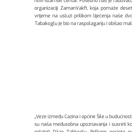
novi Islamski centar. Posebno nas je radovalo št
organizaciji ZamanVakfi, koja pomaže deseter
vrijeme na usluzi prilikom liječenja naše d
Tabakoglu je bio na raspolaganju i obišao ma
„Veze između Cazina i općine Šile u budućnosti 
su naša međusobna upoznavanja i susreti koj
prijatelj Džan Tabkoglu. Prilkom posjete 