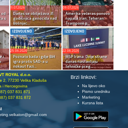
11.07.2026
09.07.2026
e od
Danas se obilježava 31.
Amerika večeras ponovo
ta s
godišnjica genocida nad
napala Iran; Teheran:
Bošnjac...
Trampove p...
IZDVOJENO
IZDVOJENO
25.06.2026
22.06.2026
e i
Poznato kada i gdje BiH
MSP Irana: Dvije strane
o
igra protiv SAD-a u
danas nastavljaju
nokaut fazi...
tehničke preg...
VT ROYAL d.o.o.
Brzi linkovi:
te 2, 77230 Velika Kladuša
Na lijevo oko
 i Hercegovina
Pismo uredniku
87) 037 831 871
Marketing
87) 037 831 872
Kursna lista
il
eting.velkaton@gmail.com