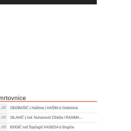
yer
Gore/Dole
ili
strelice
smanjivanje
za
tona.
pojačavanje
ili
smanjivanje
tona.
mrtovnice
.08
ODOBAŠIĆ ( Hašima ) HAŠIM iz Grabovca
.08
SILAHIĆ ( rođ. Nuhanović Dželila / RASIMA ...
.08
ĐOGIĆ rođ.Topčagić HASEDA iz Đogića