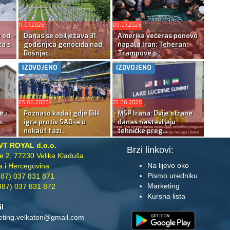
11.07.2026
09.07.2026
e od
Danas se obilježava 31.
Amerika večeras ponovo
ta s
godišnjica genocida nad
napala Iran; Teheran:
Bošnjac...
Trampove p...
IZDVOJENO
IZDVOJENO
25.06.2026
22.06.2026
e i
Poznato kada i gdje BiH
MSP Irana: Dvije strane
o
igra protiv SAD-a u
danas nastavljaju
nokaut fazi...
tehničke preg...
VT ROYAL d.o.o.
Brzi linkovi:
te 2, 77230 Velika Kladuša
Na lijevo oko
 i Hercegovina
Pismo uredniku
87) 037 831 871
Marketing
87) 037 831 872
Kursna lista
il
eting.velkaton@gmail.com