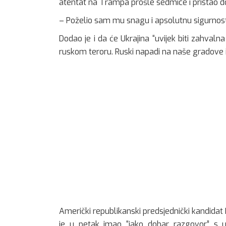
atentat na Trampa prošle sedmice i pristao d
– Poželio sam mu snagu i apsolutnu sigurnost
Dodao je i da će Ukrajina “uvijek biti zahv
ruskom teroru. Ruski napadi na naše gradove i 
Američki republikanski predsjednički kandidat
je u petak imao “jako dobar razgovor” s 