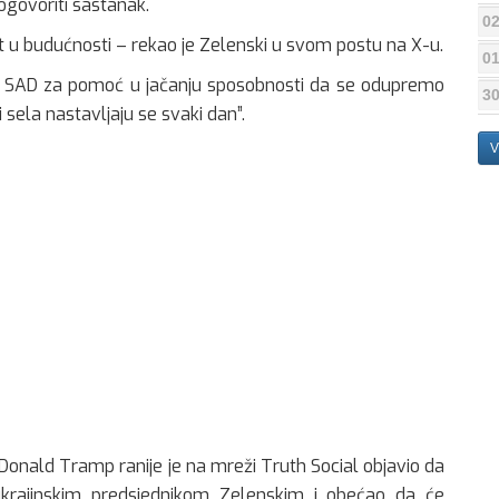
ogovoriti sastanak.
02
 u budućnosti – rekao je Zelenski u svom postu na X-u.
01
alna SAD za pomoć u jačanju sposobnosti da se odupremo
30
sela nastavljaju se svaki dan”.
V
 Donald Tramp ranije je na mreži Truth Social objavio da
ukrajinskim predsjednikom Zelenskim i obećao da će