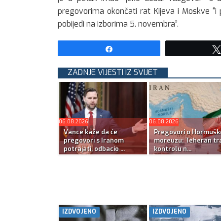
pregovorima okončati rat Kijeva i Moskve “i
pobijedi na izborima 5. novembra”.
Share
ZADNJE VIJESTI IZ SVIJET
06.08.2026
06.08.2026
Vance kaže da će
Pregovori o Hormuš
pregovori s Iranom
moreuzu: Teheran tra
potrajati, odbacio ...
kontrolu n...
IZDVOJENO
IZDVOJENO