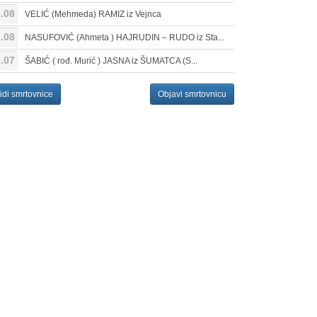
.08
VELIĆ (Mehmeda) RAMIZ iz Vejnca
.08
NASUFOVIĆ (Ahmeta ) HAJRUDIN – RUDO iz Sta...
.07
ŠABIĆ ( rođ. Murić ) JASNA iz ŠUMATCA (S...
idi smrtovnice
Objavi smrtovnicu