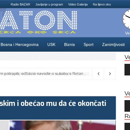
Radio BAZAR
Javljanje u program
Video Galerija
Na lijevo oko
Ve
Bosna i Hercegovina
USK
Biznis
Sport
Zanimljivosti
V
Au
Pla
Vance kaže da će pregovori s Iranom potrajati, odbacio navode o sukobu s Netanyahuom
06/08/2026
Ve
kim i obećao mu da će okončati
Au
Pla
R
Au