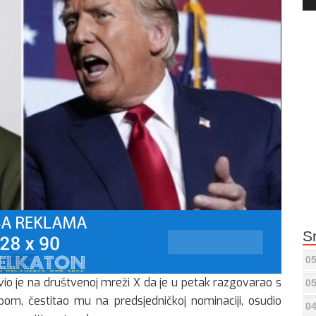
Pla
S
05
avio je na društvenoj mreži X da je u petak razgovarao s
05
, čestitao mu na predsjedničkoj nominaciji, osudio
04