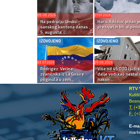
05.08.2026
27.07.2026
Na području Unsko-
Haris Adilović jedan j
sanskog kantona danas ,
preživjelih bh. alpinis
5. augusta, j...
...
IZDVOJENO
IZDVOJENO
03.07.2026
29.06.2026
Rodrigez: Većina
Više od 45.000 ljudi s
zvaničnika iz La Gvaire
dalje vodi kao nestal
poginula u zem...
nakon ...
RTV 
Kuliš
Bosna
T:
(+3
F:
(+3
E-ma
mark