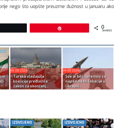
 prije nego što uopšte preuzme dužnost u januaru ako
0
Tweet
Pin
SHARES
06.08.2026
04.08.2026
kom
Turska vladajuća
Sve je bilo spremno za
ži
koalicija predložila
napad na tri lokacije u
zakon za okončanj...
Ukrajini...
IZDVOJENO
IZDVOJENO