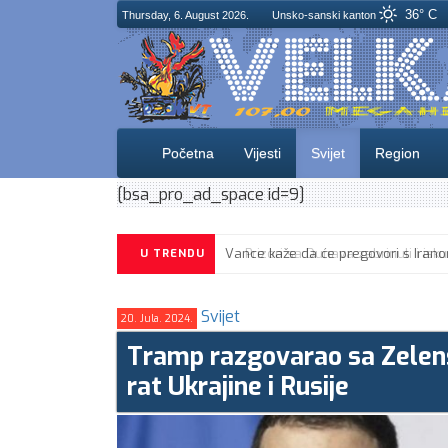
36° C
Thursday, 6. August 2026.
Unsko-sanski kanton
Početna
Vijesti
Svijet
Region
[bsa_pro_ad_space id=9]
U TRENDU
Svijet
20. Jula. 2024.
Tramp razgovarao sa Zelens
rat Ukrajine i Rusije