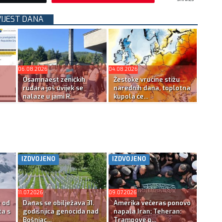
VIJEST DANA
06.08.2026
04.08.2026
Osamnaest zeničkih
Žestoke vrućine stižu
rudara još uvijek se
narednih dana, toplotna
nalaze u jami R...
kupola će...
IZDVOJENO
IZDVOJENO
11.07.2026
09.07.2026
e od
Danas se obilježava 31.
Amerika večeras ponovo
ta s
godišnjica genocida nad
napala Iran; Teheran:
Bošnjac...
Trampove p...