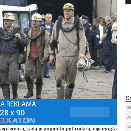
Pla
S
05
05
04
 septembra, kada je poginulo pet rudara, nije mogla