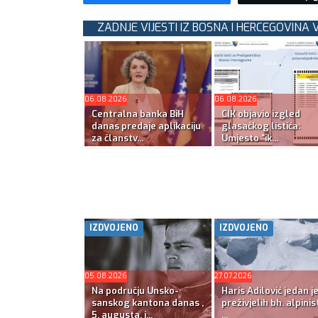
ZADNJE VIJESTI IZ BOSNA I HERCEGOVINA 
06.08.2026
06.08.2026
Centralna banka BiH
CIK objavio izgled
danas predaje aplikaciju
glasačkog listića:
za članstv...
Umjesto “ik...
IZDVOJENO
IZDVOJENO
05.08.2026
27.07.2026
Na području Unsko-
Haris Adilović jedan j
sanskog kantona danas ,
preživjelih bh. alpinis
5. augusta, j...
...