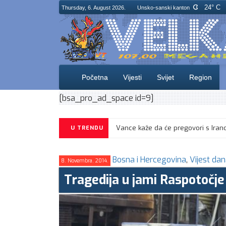
24° C
Thursday, 6. August 2026.
Unsko-sanski kanton
Početna
Vijesti
Svijet
Region
[bsa_pro_ad_space id=9]
U TRENDU
Bosna i Hercegovina
,
Vijest da
8. Novembra. 2014.
Tragedija u jami Raspotočje 