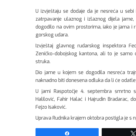
U izvještaju se dodaje da je nesreća u sebi
zatrpavanje ulaznog i izlaznog dijela jame,
dogodilo na ovim prostorima, iako je jama i 
gorskog udara.
Izvještaj glavnog rudarskog inspektora Fe
Zeničko-dobojskog kantona, ali to je samo di
struka.
Dio jame u kojem se dogodila nesreća trajno
naknadno biti donesena odluka da li će odatle
U jami Raspotočje 4. septembra smrtno s
Halilović, Fahir Halać i Hajrudin Bradarac,
Fejzo Isaković.
Uprava Rudnika krajem oktobra postigla je s
Share