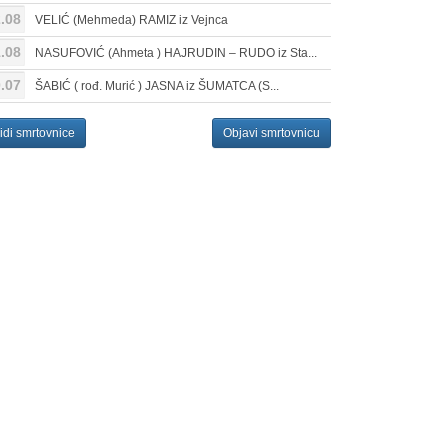
.08
VELIĆ (Mehmeda) RAMIZ iz Vejnca
.08
NASUFOVIĆ (Ahmeta ) HAJRUDIN – RUDO iz Sta...
.07
ŠABIĆ ( rođ. Murić ) JASNA iz ŠUMATCA (S...
idi smrtovnice
Objavi smrtovnicu