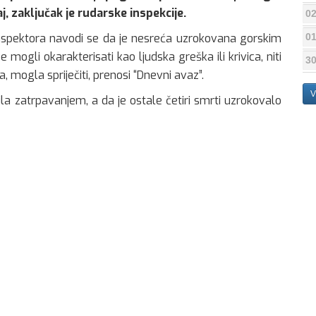
aj, zaključak je rudarske inspekcije.
02
01
nspektora navodi se da je nesreća uzrokovana gorskim
se mogli okarakterisati kao ljudska greška ili krivica, niti
30
 mogla spriječiti, prenosi “Dnevni avaz”.
V
la zatrpavanjem, a da je ostale četiri smrti uzrokovalo