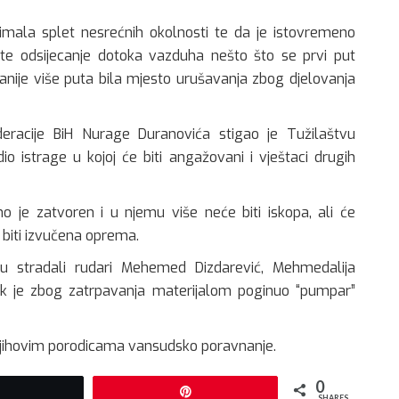
 imala splet nesrećnih okolnosti te da je istovremeno
 te odsijecanje dotoka vazduha nešto što se prvi put
ranije više puta bila mjesto urušavanja zbog djelovanja
deracije BiH Nurage Duranovića stigao je Tužilaštvu
o istrage u kojoj će biti angažovani i vještaci drugih
 je zatvoren i u njemu više neće biti iskopa, ali će
 biti izvučena oprema.
u stradali rudari Mehemed Dizdarević, Mehmedalija
 dok je zbog zatrpavanja materijalom poginuo “pumpar”
 njihovim porodicama vansudsko poravnanje.
0
Tweet
Pin
SHARES