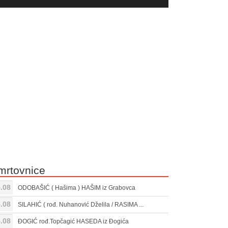
yer
Gore/Dole
ili
strelice
smanjivanje
za
tona.
pojačavanje
ili
smanjivanje
tona.
mrtovnice
.08
ODOBAŠIĆ ( Hašima ) HAŠIM iz Grabovca
.08
SILAHIĆ ( rođ. Nuhanović Dželila / RASIMA ...
.08
ĐOGIĆ rođ.Topčagić HASEDA iz Đogića