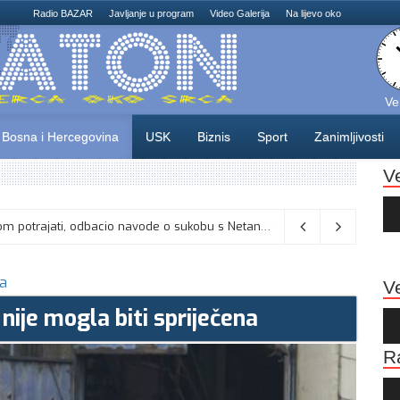
Radio BAZAR
Javljanje u program
Video Galerija
Na lijevo oko
Ve
Bosna i Hercegovina
USK
Biznis
Sport
Zanimljivosti
V
Au
Pla
Vance kaže da će pregovori s Iranom potrajati, odbacio navode o sukobu s Netanyahuom
06/08/2026
na
Ve
nije mogla biti spriječena
Au
Pla
R
Au