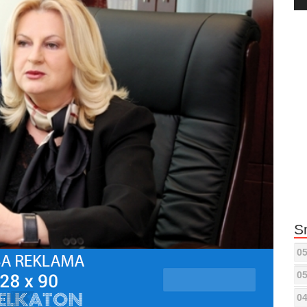
Pla
S
05
05
04