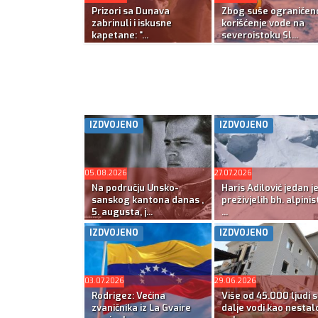
Prizori sa Dunava
Zbog suše ograničen
zabrinuli i iskusne
korišćenje vode na
kapetane: “...
severoistoku Sl...
IZDVOJENO
IZDVOJENO
05.08.2026
27.07.2026
Na području Unsko-
Haris Adilović jedan j
sanskog kantona danas ,
preživjelih bh. alpinis
5. augusta, j...
...
IZDVOJENO
IZDVOJENO
03.07.2026
29.06.2026
Rodrigez: Većina
Više od 45.000 ljudi s
zvaničnika iz La Gvaire
dalje vodi kao nestal