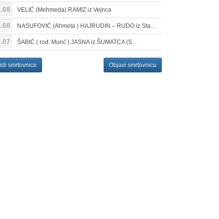
.08
VELIĆ (Mehmeda) RAMIZ iz Vejnca
.08
NASUFOVIĆ (Ahmeta ) HAJRUDIN – RUDO iz Sta...
.07
ŠABIĆ ( rođ. Murić ) JASNA iz ŠUMATCA (S...
idi smrtovnice
Objavi smrtovnicu