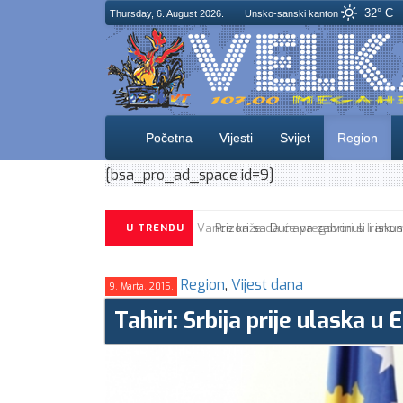
32° C
Thursday, 6. August 2026.
Unsko-sanski kanton
Početna
Vijesti
Svijet
Region
[bsa_pro_ad_space id=9]
U TRENDU
Region
,
Vijest dana
9. Marta. 2015.
Tahiri: Srbija prije ulaska 