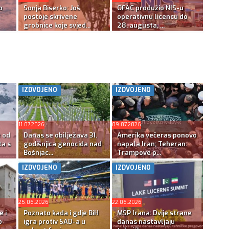
o
Sonja Biserko: Još
OFAC produžio NIS-u
postoje skrivene
operativnu licencu do
grobnice koje svjed...
28. augusta, ...
IZDVOJENO
IZDVOJENO
11.07.2026
09.07.2026
e od
Danas se obilježava 31.
Amerika večeras ponovo
ta s
godišnjica genocida nad
napala Iran; Teheran:
Bošnjac...
Trampove p...
IZDVOJENO
IZDVOJENO
25.06.2026
22.06.2026
e i
Poznato kada i gdje BiH
MSP Irana: Dvije strane
o
igra protiv SAD-a u
danas nastavljaju