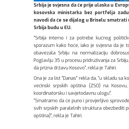
Srbija je svjesna da će prije ulaska u Evro
kosovska ministarka bez portfelja zadu
navodi da će se dijalog u Briselu smatrati 
Srbija budu u EU.
“Srbija interno i za potrebe kućnog politi
sporazum kako hoće, iako je svjesna da je 
obavezala Srbiju na normalizaciju dobrosu
Poglavlju 35 u procesu pridruživanja za Srbiju.
da prizna državu Kosovo”, rekla je Tahiri.
Ona je za list “Danas” rekla da, “u skladu sa
većinski srpskih opština (ZSO) na Kosovu,
koordinatorsku i savjetodavnu ulogu”.
“Smatramo da će puno i provjerljivo sprovođen
svih srpskih paralelnih struktura obezbediti p
opština)”, rekla je Tahiri.