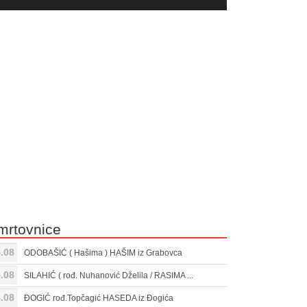
yer
Gore/Dole
ili
strelice
smanjivanje
za
tona.
pojačavanje
ili
smanjivanje
tona.
mrtovnice
.08
ODOBAŠIĆ ( Hašima ) HAŠIM iz Grabovca
.08
SILAHIĆ ( rođ. Nuhanović Dželila / RASIMA ...
.08
ĐOGIĆ rođ.Topčagić HASEDA iz Đogića