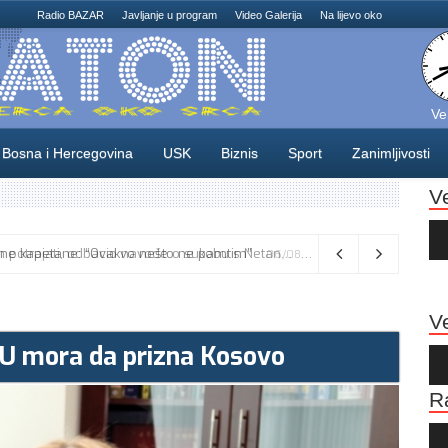
Radio BAZAR
Javljanje u program
Video Galerija
Na lijevo oko
Ve
Bosna i Hercegovina
USK
Biznis
Sport
Zanimljivosti
V
Au
Pla
Vance kaže da će pregovori s Iranom potrajati, odbacio navode o sukobu s Netanyahuom
06/08/2026
Ve
u EU mora da prizna Kosovo
Au
Pla
R
Au