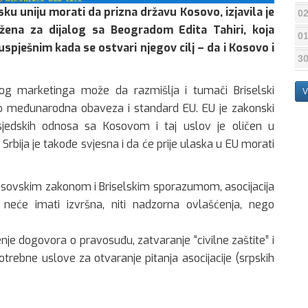
psku uniju morati da prizna državu Kosovo, izjavila je
02
žena za dijalog sa Beogradom Edita Tahiri, koja
01
uspješnim kada se ostvari njegov cilj – da i Kosovo i
30
čkog marketinga može da razmišlja i tumači Briselski
V
to međunarodna obaveza i standard EU. EU je zakonski
sjedskih odnosa sa Kosovom i taj uslov je oličen u
 Srbija je takođe svjesna i da će prije ulaska u EU morati
 kosovskim zakonom i Briselskim sporazumom, asocijacija
 neće imati izvršna, niti nadzorna ovlašćenja, nego
je dogovora o pravosuđu, zatvaranje “civilne zaštite” i
otrebne uslove za otvaranje pitanja asocijacije (srpskih