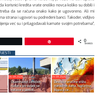
a korisnici kredita vrate onoliko novca koliko su dobili i
 treba da se računa onako kako je ugovoreno. Ali mi
a strana i ugovori su podređeni banci. Također, vidljivo
ijenja već su i prilagođavali kamate svojim potrebama”,
0
Tweet
Pin
SHARES
IJESTI
06.08.2026
04.08.2026
Osamnaest zeničkih
Žestoke vrućine stižu
rudara još uvijek se
narednih dana, toplotna
nalaze u jami R...
kupola će...