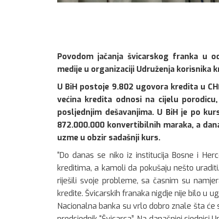
Povodom jačanja švicarskog franka u od
medije u organizaciji Udruženja korisnika k
U BiH postoje 9.802 ugovora kredita u CHF
većina kredita odnosi na cijelu porodic
posljednjim dešavanjima. U BiH je po ku
872.000.000 konvertibilnih maraka, a danas
uzme u obzir sadašnji kurs.
“Do danas se niko iz institucija Bosne i He
kreditima, a kamoli da pokušaju nešto uraditi.
riješili svoje probleme, sa časnim su namjer
kredite. Švicarskih franaka nigdje nije bilo u u
Nacionalna banka su vrlo dobro znale šta će 
predsjednik “Švicarca”. Na današnjoj sjednici