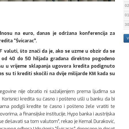
02
01
30
nosu na euro, danas je održana konferencija za
V
redita “Švicarac”.
 valuti, što znači da je, ako se uzme u obzir da se
u, od 40 do 50 hiljada građana direktno pogođeno
rsu u vrijeme sklapanja ugovora kredita podignuto
 su ti krediti skočili na dvije milijarde KM kada su
rcegovine nije obratio ni sažaljenjem prema ljudima sa
 Korisnici kredita su časno i pošteno ušli u banku da bi
ama podigli kredite te časno i pošteno žele vratiti te
govorima, a finansijske institucije, Hypo banka i austrijska
se dešavati sa tom valutom”, rekao je Kemal Duraković,
 Upravnog odbora Udruženja “Švicarac” doneseno je deset