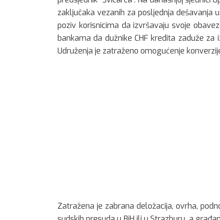
zaključaka vezanih za posljednja dešavanja u
poziv korisnicima da izvršavaju svoje obaveze
bankama da dužnike CHF kredita zaduže za izn
Udruženja je zatraženo omogućenje konverzije
Zatražena je zabrana deložacija, ovrha, pod
sudskih presuda u BiH ili u Strazburu, a građ