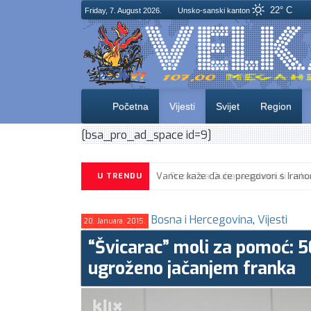
22° C
Friday, 7. August 2026.
Unsko-sanski kanton
Početna
Vijesti
Svijet
Region
[bsa_pro_ad_space id=9]
U TRENDU
Bosna i Hercegovina
,
Vijesti
20. Januara. 2015.
“Švicarac” moli za pomoć: 5
ugroženo jačanjem franka