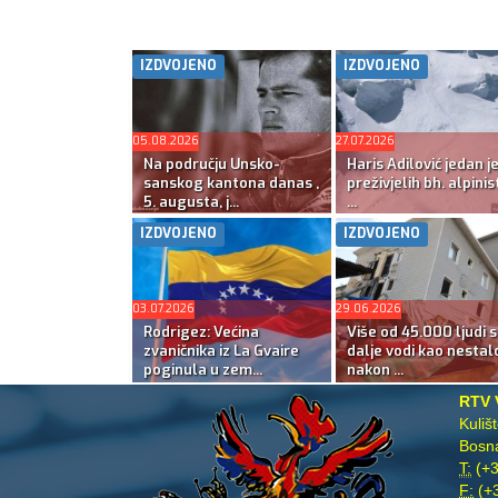
IZDVOJENO
IZDVOJENO
05.08.2026
27.07.2026
Na području Unsko-
Haris Adilović jedan j
sanskog kantona danas ,
preživjelih bh. alpinis
5. augusta, j...
...
IZDVOJENO
IZDVOJENO
03.07.2026
29.06.2026
Rodrigez: Većina
Više od 45.000 ljudi s
zvaničnika iz La Gvaire
dalje vodi kao nestal
poginula u zem...
nakon ...
RTV 
Kuliš
Bosna
T:
(+3
F:
(+3