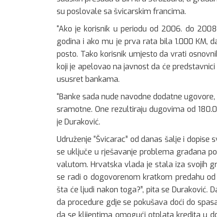
su poslovale sa švicarskim francima.
“Ako je korisnik u periodu od 2006. do 2008
godina i ako mu je prva rata bila 1.000 KM, d
posto. Tako korisnik umjesto da vrati osnovn
koji je apelovao na javnost da će predstavnici 
ususret bankama.
“Banke sada nude navodne dodatne ugovore, al
sramotne. One rezultiraju dugovima od 180.00
je Duraković.
Udruženje “Švicarac” od danas šalje i dopise 
se uključe u rješavanje problema građana po
valutom. Hrvatska vlada je stala iza svojih g
se radi o dogovorenom kratkom predahu od tr
šta će ljudi nakon toga?”, pita se Duraković. 
da procedure gdje se pokušava doći do spasa k
da se klijentima omogući otplata kredita u do