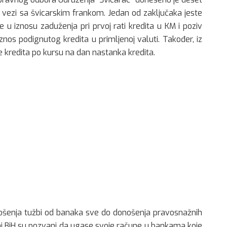
 vezi sa švicarskim frankom. Jedan od zaključaka jeste
 u iznosu zaduženja pri prvoj rati kredita u KM i poziv
os podignutog kredita u primljenoj valuti. Također, iz
 kredita po kursu na dan nastanka kredita.
nošenja tužbi od banaka sve do donošenja pravosnažnih
ani BiH su pozvani da ugase svoje račune u bankama koje