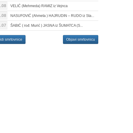
.08
VELIĆ (Mehmeda) RAMIZ iz Vejnca
.08
NASUFOVIĆ (Ahmeta ) HAJRUDIN – RUDO iz Sta...
.07
ŠABIĆ ( rođ. Murić ) JASNA iz ŠUMATCA (S...
idi smrtovnice
Objavi smrtovnicu