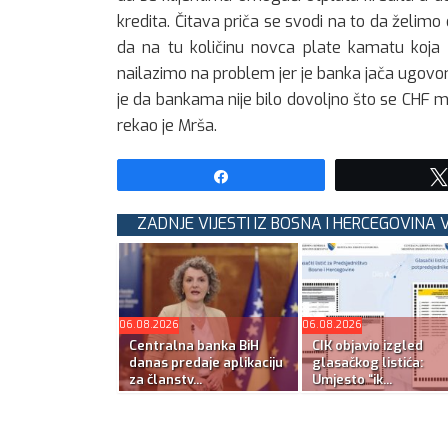
kredita. Čitava priča se svodi na to da želimo d
da na tu količinu novca plate kamatu koja
nailazimo na problem jer je banka jača ugovorn
je da bankama nije bilo dovoljno što se CHF m
rekao je Mrša.
Share
ZADNJE VIJESTI IZ BOSNA I HERCEGOVINA V
06.08.2026
06.08.2026
Centralna banka BiH
CIK objavio izgled
danas predaje aplikaciju
glasačkog listića:
za članstv...
Umjesto “ik...