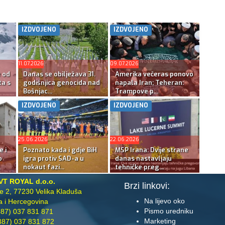
IZDVOJENO
IZDVOJENO
11.07.2026
09.07.2026
e od
Danas se obilježava 31.
Amerika večeras ponovo
ta s
godišnjica genocida nad
napala Iran; Teheran:
Bošnjac...
Trampove p...
IZDVOJENO
IZDVOJENO
25.06.2026
22.06.2026
e i
Poznato kada i gdje BiH
MSP Irana: Dvije strane
o
igra protiv SAD-a u
danas nastavljaju
nokaut fazi...
tehničke preg...
VT ROYAL d.o.o.
Brzi linkovi:
te 2, 77230 Velika Kladuša
Na lijevo oko
 i Hercegovina
Pismo uredniku
87) 037 831 871
Marketing
87) 037 831 872