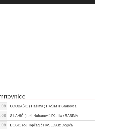
yer
Gore/Dole
ili
strelice
smanjivanje
za
tona.
pojačavanje
ili
smanjivanje
tona.
mrtovnice
.08
ODOBAŠIĆ ( Hašima ) HAŠIM iz Grabovca
.08
SILAHIĆ ( rođ. Nuhanović Dželila / RASIMA ...
.08
ĐOGIĆ rođ.Topčagić HASEDA iz Đogića