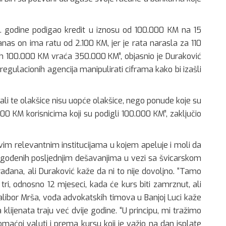
. godine podigao kredit u iznosu od 100.000 KM na 15
anas on ima ratu od 2.100 KM, jer je rata narasla za 110
ih 100.000 KM vraća 350.000 KM”, objasnio je Duraković
regulacionih agencija manipulirati ciframa kako bi izašli
i te olakšice nisu uopće olakšice, nego ponude koje su
0 KM korisnicima koji su podigli 100.000 KM”, zaključio
svim relevantnim institucijama u kojem apeluje i moli da
gođenih posljednjim dešavanjima u vezi sa švicarskom
rađana, ali Duraković kaže da ni to nije dovoljno. “Tamo
i, odnosno 12 mjeseci, kada će kurs biti zamrznut, ali
Dalibor Mrša, vođa advokatskih timova u Banjoj Luci kaže
lijenata traju već dvije godine. “U principu, mi tražimo
maćoj valuti i prema kursu koji je važio na dan isplate