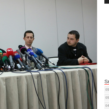
Pla
S
05
05
04