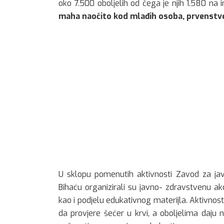
oko 7.500 oboljelih od čega je njih 1.580 na i
maha naočito kod mlađih osoba, prvenstven
U sklopu pomenutih aktivnosti Zavod za jav
Bihaću organizirali su javno- zdravstvenu ak
kao i podjelu edukativnog materijla. Aktivnos
da provjere šećer u krvi, a oboljelima daju 