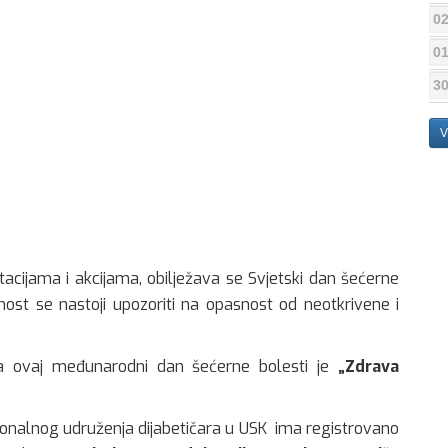
02
01
30
V
tacijama i akcijama, obilježava se Svjetski dan šećerne
vnost se nastoji upozoriti na opasnost od neotkrivene i
a ovaj međunarodni dan šećerne bolesti je
„Zdrava
tonalnog udruženja dijabetičara u USK ima registrovano