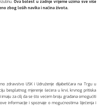
nzulinu.
Ova bolest u zadnje vrijeme uzima sve više
o zbog loših navika i načina života.
no zdravstvo USK i Udruženje dijabetičara na Trgu u
ciju besplatnog mjerenje šećera u krvi, krvnog pritiska
ti imaju za cilj da se što većem broju građana omogućiti
nove informacije i spoznaje o mogućnostima liječenja i