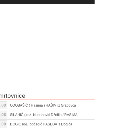
yer
Gore/Dole
ili
strelice
smanjivanje
za
tona.
pojačavanje
ili
smanjivanje
tona.
mrtovnice
.08
ODOBAŠIĆ ( Hašima ) HAŠIM iz Grabovca
.08
SILAHIĆ ( rođ. Nuhanović Dželila / RASIMA ...
.08
ĐOGIĆ rođ.Topčagić HASEDA iz Đogića