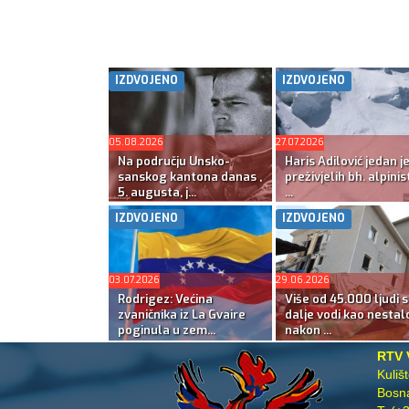
IZDVOJENO
IZDVOJENO
05.08.2026
27.07.2026
Na području Unsko-
Haris Adilović jedan j
sanskog kantona danas ,
preživjelih bh. alpinis
5. augusta, j...
...
IZDVOJENO
IZDVOJENO
03.07.2026
29.06.2026
Rodrigez: Većina
Više od 45.000 ljudi s
zvaničnika iz La Gvaire
dalje vodi kao nestal
poginula u zem...
nakon ...
RTV 
Kuliš
Bosna