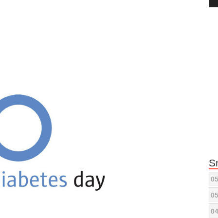
Pla
S
05
05
04