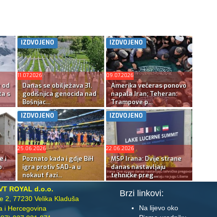
IZDVOJENO
IZDVOJENO
11.07.2026
09.07.2026
e od
Danas se obilježava 31.
Amerika večeras ponovo
ta s
godišnjica genocida nad
napala Iran; Teheran:
Bošnjac...
Trampove p...
IZDVOJENO
IZDVOJENO
25.06.2026
22.06.2026
e i
Poznato kada i gdje BiH
MSP Irana: Dvije strane
o
igra protiv SAD-a u
danas nastavljaju
nokaut fazi...
tehničke preg...
VT ROYAL d.o.o.
Brzi linkovi:
te 2, 77230 Velika Kladuša
Na lijevo oko
 i Hercegovina