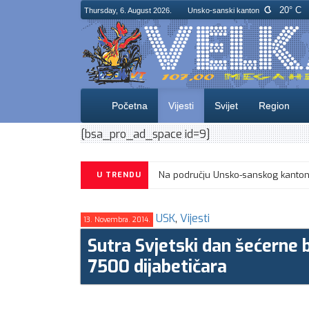
20° C
Thursday, 6. August 2026.
Unsko-sanski kanton
Početna
Vijesti
Svijet
Region
[bsa_pro_ad_space id=9]
U TRENDU
USK
,
Vijesti
13. Novembra. 2014.
Sutra Svjetski dan šećerne 
7500 dijabetičara