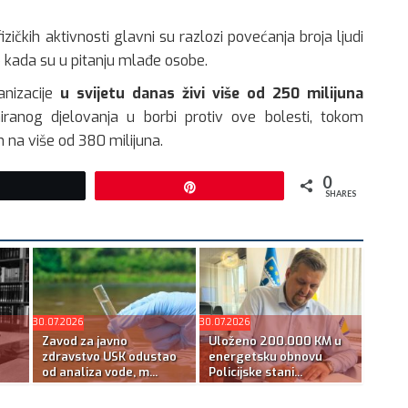
ičkih aktivnosti glavni su razlozi povećanja broja ljudi
 kada su u pitanju mlađe osobe.
nizacije
u svijetu danas živi više od 250 milijuna
niranog djelovanja u borbi protiv ove bolesti, tokom
 na više od 380 milijuna.
0
Tweet
Pin
SHARES
30.07.2026
30.07.2026
Zavod za javno
Uloženo 200.000 KM u
zdravstvo USK odustao
energetsku obnovu
od analiza vode, m...
Policijske stani...