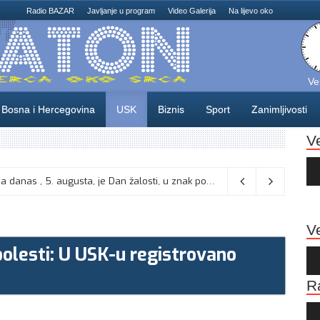
Radio BAZAR
Javljanje u program
Video Galerija
Na lijevo oko
Ve
Bosna i Hercegovina
USK
Biznis
Sport
Zanimljivosti
V
Au
Pla
Na području Unsko-sanskog kantona danas , 5. augusta, je Dan žalosti, u znak poštovanja prema liku i djelu generala Izeta Nanića,
Ve
bolesti: U USK-u registrovano
Au
Pla
R
Au