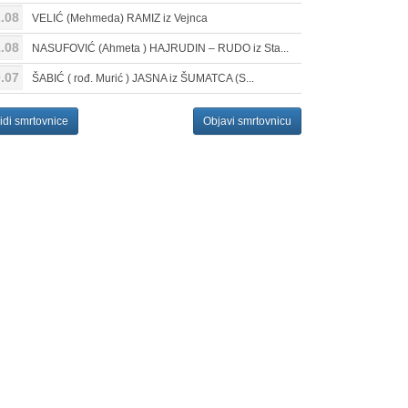
.08
VELIĆ (Mehmeda) RAMIZ iz Vejnca
.08
NASUFOVIĆ (Ahmeta ) HAJRUDIN – RUDO iz Sta...
.07
ŠABIĆ ( rođ. Murić ) JASNA iz ŠUMATCA (S...
idi smrtovnice
Objavi smrtovnicu