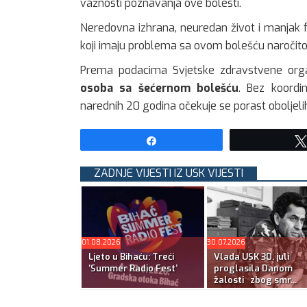
važnosti poznavanja ove bolesti.
Neredovna izhrana, neuredan život i manjak fiz
koji imaju problema sa ovom bolešću naročito
Prema podacima Svjetske zdravstvene orga
osoba sa šećernom bolešću
. Bez koordi
narednih 20 godina očekuje se porast oboljelih
Share
ZADNJE VIJESTI IZ USK VIJESTI
01.08.2026
30.07.2026
Ljeto u Bihaću: Treći
Vlada USK 30. juli
‘Summer Radio Fest’
proglasila Danom
žalosti zbog smr...