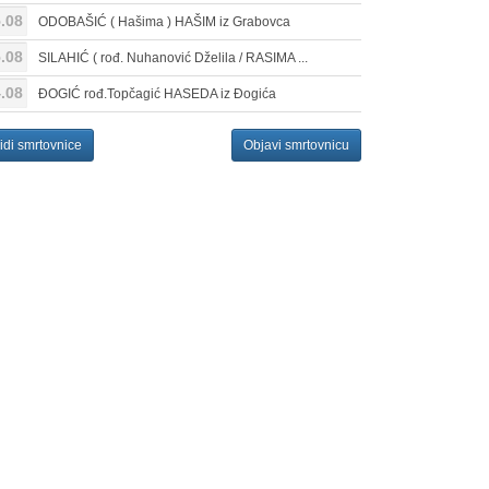
.08
ODOBAŠIĆ ( Hašima ) HAŠIM iz Grabovca
.08
SILAHIĆ ( rođ. Nuhanović Dželila / RASIMA ...
.08
ĐOGIĆ rođ.Topčagić HASEDA iz Đogića
idi smrtovnice
Objavi smrtovnicu