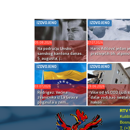
IZDVOJENO
IZDVOJENO
05.08.2026
27.07.2026
Na području Unsko-
Haris Adilović jedan j
sanskog kantona danas ,
preživjelih bh. alpinis
5. augusta, j...
...
IZDVOJENO
IZDVOJENO
03.07.2026
29.06.2026
Rodrigez: Većina
Više od 45.000 ljudi s
zvaničnika iz La Gvaire
dalje vodi kao nestal
poginula u zem...
nakon ...
RTV 
Kuliš
Bosna
T:
(+3