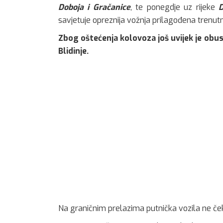
Doboja i Gračanice
, te ponegdje uz rijeke
D
savjetuje opreznija vožnja prilagođena trenut
Zbog oštećenja kolovoza još uvijek je obu
Blidinje.
Na graničnim prelazima putnička vozila ne če