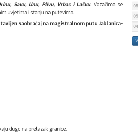
rinu, Savu, Unu, Plivu, Vrbas i Lašvu
. Vozačima se
05
nim uvjetima i stanju na putevima.
05
stavljen saobraćaj na magistralnom putu Jablanica-
04
V
kaju dugo na prelazak granice.