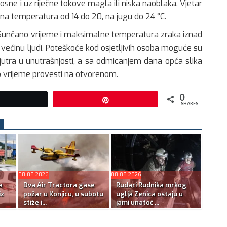
sne i uz riječne tokove magla ili niska naoblaka. Vjetar
vna temperatura od 14 do 20, na jugu do 24 °C.
unčano vrijeme i maksimalne temperatura zraka iznad
a većinu ljudi. Poteškoće kod osjetljivih osoba moguće su
jutra u unutrašnjosti, a sa odmicanjem dana opća slika
o vrijeme provesti na otvorenom.
0
Tweet
Pin
SHARES
08.08.2026
08.08.2026
a
Dva Air Tractora gase
Rudari Rudnika mrkog
iz
požar u Konjicu, u subotu
uglja Zenica ostaju u
stiže i...
jami unatoč ...