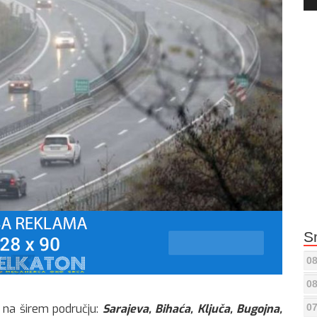
Pla
S
08
08
t na širem području:
Sarajeva, Bihaća, Ključa, Bugojna,
07