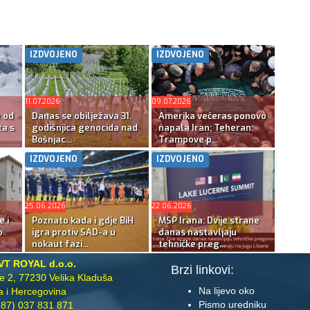
IZDVOJENO
IZDVOJENO
11.07.2026
09.07.2026
e od
Danas se obilježava 31.
Amerika večeras ponovo
ta s
godišnjica genocida nad
napala Iran; Teheran:
Bošnjac...
Trampove p...
IZDVOJENO
IZDVOJENO
25.06.2026
22.06.2026
e i
Poznato kada i gdje BiH
MSP Irana: Dvije strane
o
igra protiv SAD-a u
danas nastavljaju
nokaut fazi...
tehničke preg...
VT ROYAL d.o.o.
Brzi linkovi:
te 2, 77230 Velika Kladuša
Na lijevo oko
 i Hercegovina
Pismo uredniku
87) 037 831 871