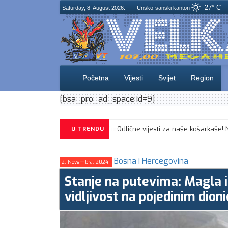
27° C
Saturday, 8. August 2026.
Unsko-sanski kanton
Početna
Vijesti
Svijet
Region
[bsa_pro_ad_space id=9]
U TRENDU
Bosna i Hercegovina
2. Novembra. 2024.
Stanje na putevima: Magla i
vidljivost na pojedinim dio