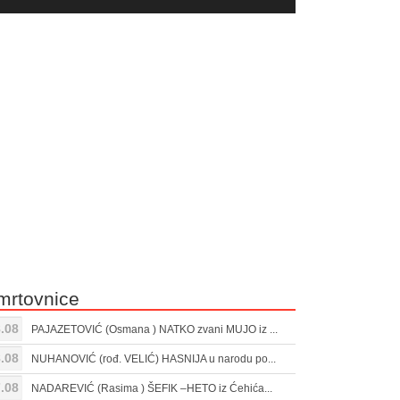
yer
Gore/Dole
ili
strelice
smanjivanje
za
tona.
pojačavanje
ili
smanjivanje
tona.
mrtovnice
.08
PAJAZETOVIĆ (Osmana ) NATKO zvani MUJO iz ...
.08
NUHANOVIĆ (rođ. VELIĆ) HASNIJA u narodu po...
.08
NADAREVIĆ (Rasima ) ŠEFIK –HETO iz Ćehića...