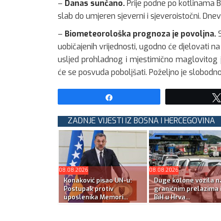
–
Danas sunčano.
Prije podne po kotlinama Bo
slab do umjeren sjeverni i sjeveroistočni. Dne
–
Biometeorološka prognoza je povoljna.
S
uobičajenih vrijednosti, ugodno će djelovati n
usljed prohladnog i mjestimično maglovitog 
će se posvuda poboljšati. Poželjno je slobodn
Share
ZADNJE VIJESTI IZ BOSNA I HERCEGOVINA
08.08.2026
08.08.2026
Konaković pisao UN-u:
Duge kolone vozila n
Postupak protiv
graničnim prelazima 
uposlenika Memori...
BiH u Hrva...