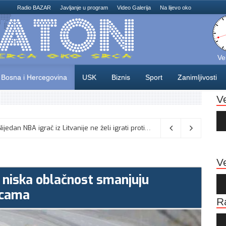
Radio BAZAR
Javljanje u program
Video Galerija
Na lijevo oko
Ve
Bosna i Hercegovina
USK
Biznis
Sport
Zanimljivosti
V
Au
Pla
Turska odbacuje tvrdnje o sporazumu sa Saudijskom Arabijom i Pakistanom: Nema sukoba s obavezama prema NATO-u
Ve
 niska oblačnost smanjuju
Au
Pla
nicama
R
Au