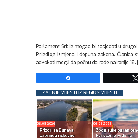
Parlament Srbije mogao bi zasjedati u drugoj
Prijedlog izmjena i dopuna zakona. Članica 
advokati mogli da počnu da rade najranije 18. 
Share
ZADNJE VIJESTI IZ REGION VIJESTI
06.08.2026
06.08.2026
Prizori sa Dunava
Zbog suše ograničen
zabrinuli i iskusne
korišćenje vode na