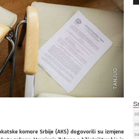
Pla
S
05
05
okatske komore Srbije (AKS) dogovorili su izmjene
04