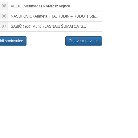
.08
VELIĆ (Mehmeda) RAMIZ iz Vejnca
.08
NASUFOVIĆ (Ahmeta ) HAJRUDIN – RUDO iz Sta...
.07
ŠABIĆ ( rođ. Murić ) JASNA iz ŠUMATCA (S...
idi smrtovnice
Objavi smrtovnicu