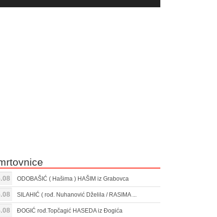
yer
Gore/Dole
ili
strelice
smanjivanje
za
tona.
pojačavanje
ili
smanjivanje
tona.
mrtovnice
.08
ODOBAŠIĆ ( Hašima ) HAŠIM iz Grabovca
.08
SILAHIĆ ( rođ. Nuhanović Dželila / RASIMA ...
.08
ĐOGIĆ rođ.Topčagić HASEDA iz Đogića