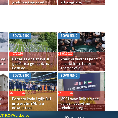
grobnice koje svjed...
28. augusta, ...
IZDVOJENO
IZDVOJENO
11.07.2026
09.07.2026
e od
Danas se obilježava 31.
Amerika večeras ponovo
ta s
godišnjica genocida nad
napala Iran; Teheran:
Bošnjac...
Trampove p...
IZDVOJENO
IZDVOJENO
25.06.2026
22.06.2026
e i
Poznato kada i gdje BiH
MSP Irana: Dvije strane
o
igra protiv SAD-a u
danas nastavljaju
nokaut fazi...
tehničke preg...
VT ROYAL d.o.o.
Brzi linkovi: