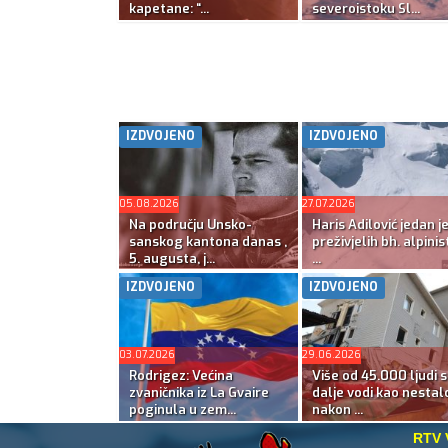
kapetane: “...
severoistoku Sl...
IZDVOJENO
IZDVOJENO
05.08.2026
27.07.2026
Na području Unsko-
Haris Adilović jedan j
sanskog kantona danas ,
preživjelih bh. alpinis
5. augusta, j...
...
IZDVOJENO
IZDVOJENO
03.07.2026
29.06.2026
Rodrigez: Većina
Više od 45.000 ljudi s
zvaničnika iz La Gvaire
dalje vodi kao nestal
poginula u zem...
nakon ...
RTV 