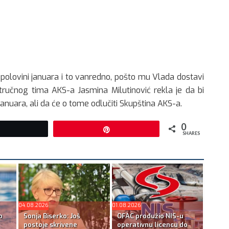
 polovini januara i to vanredno, pošto mu Vlada dostavi
stručnog tima AKS-a Jasmina Milutinović rekla je da bi
januara, ali da će o tome odlučiti Skupština AKS-a.
0
Tweet
Pin
SHARES
04.08.2026
01.08.2026
o
Sonja Biserko: Još
OFAC produžio NIS-u
postoje skrivene
operativnu licencu do