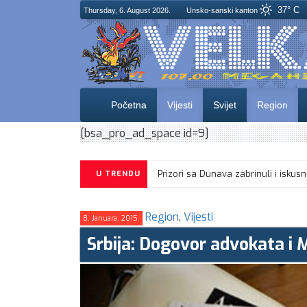
37° C
Thursday, 6. August 2026.
Unsko-sanski kanton
Početna
Vijesti
Svijet
Region
[bsa_pro_ad_space id=9]
Prizori sa Dunava zabrinuli i i
U TRENDU
Region
,
Vijesti
8. Januara. 2015.
Srbija: Dogovor advokata i 