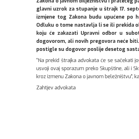
Zakona o javnom bilježništvu i pratećeg pa
glavni uzrok za stupanje u štrajk 17. se
izmjene tog Zakona budu upućene po hi
Odluku o tome nastavlja li se ili prekida
koju će zakazati Upravni odbor u subo
dogovorom, ali novih pregovora neće biti. 
postigle su dogovor poslije desetog sastank
“Na prekid štrajka advokata će se sačekati
usvoji ovaj sporazum preko Skupštine, ali i Sku
kroz izmenu Zakona o javnom beležništvu”, kaz
Zahtjev advokata