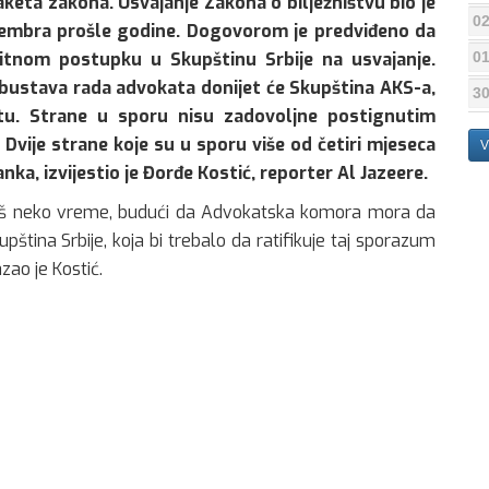
keta zakona. Usvajanje Zakona o bilježništvu bio je
02
ptembra prošle godine. Dogovorom je predviđeno da
01
tnom postupku u Skupštinu Srbije na usvajanje.
 obustava rada advokata donijet će Skupština AKS-a,
30
tu. Strane u sporu nisu zadovoljne postignutim
Dvije strane koje su u sporu više od četiri mjeseca
V
a, izvijestio je Đorđe Kostić, reporter Al Jazeere.
 još neko vreme, budući da Advokatska komora mora da
pština Srbije, koja bi trebalo da ratifikuje taj sporazum
ao je Kostić.