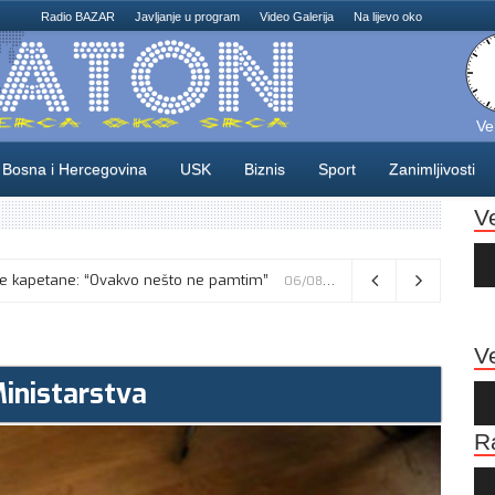
Radio BAZAR
Javljanje u program
Video Galerija
Na lijevo oko
Ve
Bosna i Hercegovina
USK
Biznis
Sport
Zanimljivosti
V
Au
Pla
skusne kapetane: “Ovakvo nešto ne pamtim”
Vance kaže da će pregovori s Iranom potrajati, odbacio navode o sukobu s Netanyahuom
06/08/2026
06/08/2026
Ve
Ministarstva
Au
Pla
R
Au