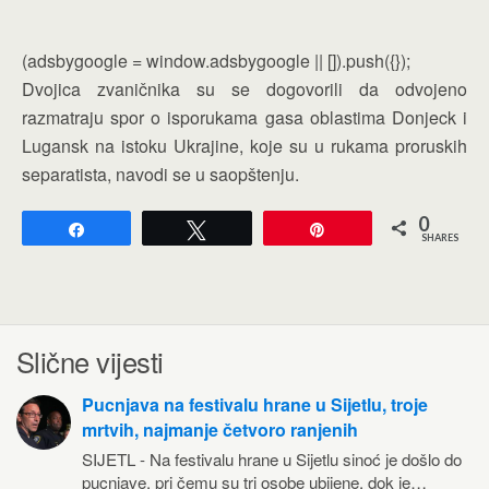
(adsbygoogle = window.adsbygoogle || []).push({});
Dvojica zvaničnika su se dogovorili da odvojeno
razmatraju spor o isporukama gasa oblastima Donjeck i
Lugansk na istoku Ukrajine, koje su u rukama proruskih
separatista, navodi se u saopštenju.
0
Share
Tweet
Pin
SHARES
Slične vijesti
Pucnjava na festivalu hrane u Sijetlu, troje
mrtvih, najmanje četvoro ranjenih
SIJETL - Na festivalu hrane u Sijetlu sinoć je došlo do
pucnjave, pri čemu su tri osobe ubijene, dok je…