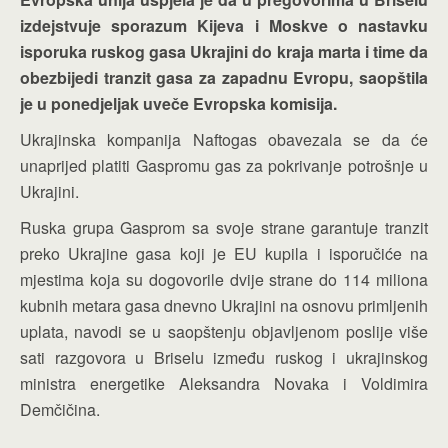
izdejstvuje sporazum Kijeva i Moskve o nastavku
isporuka ruskog gasa Ukrajini do kraja marta i time da
obezbijedi tranzit gasa za zapadnu Evropu, saopštila
je u ponedjeljak uveče Evropska komisija.
Ukrajinska kompanija Naftogas obavezala se da će
unaprijed platiti Gaspromu gas za pokrivanje potrošnje u
Ukrajini.
Ruska grupa Gasprom sa svoje strane garantuje tranzit
preko Ukrajine gasa koji je EU kupila i isporučiće na
mjestima koja su dogovorile dvije strane do 114 miliona
kubnih metara gasa dnevno Ukrajini na osnovu primljenih
uplata, navodi se u saopštenju objavljenom poslije više
sati razgovora u Briselu između ruskog i ukrajinskog
ministra energetike Aleksandra Novaka i Voldimira
Demčičina.