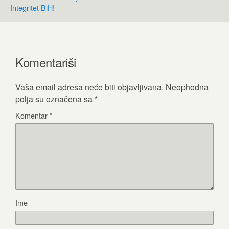
Integritet BiH!
Komentariši
Vaša email adresa neće biti objavljivana.
Neophodna
polja su označena sa
*
Komentar
*
Ime