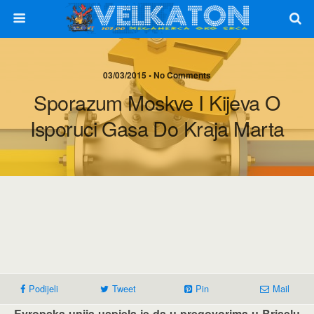
03/03/2015 • No Comments
Sporazum Moskve I Kijeva O
Isporuci Gasa Do Kraja Marta
Podijeli
Tweet
Pin
Mail
Evropska unija uspjela je da u pregovorima u Briselu