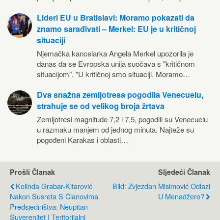
Lideri EU u Bratislavi: Moramo pokazati da
znamo sarađivati – Merkel: EU je u kritičnoj
situaciji
Njemačka kancelarka Angela Merkel upozorila je
danas da se Evropska unija suočava s "kritičnom
situacijom". "U kritičnoj smo situaciji. Moramo…
Dva snažna zemljotresa pogodila Venecuelu,
strahuje se od velikog broja žrtava
Zemljotresi magnitude 7,2 i 7,5, pogodili su Venecuelu
u razmaku manjem od jednog minuta. Najteže su
pogođeni Karakas i oblasti…
Prošli Članak
Sljedeći Članak
Kolinda Grabar-Kitarović
Bild: Zvjezdan Misimović Odlazi
Nakon Susreta S Članovima
U Menadžere?
Predsjedništva: Neupitan
Suverenitet I Teritorijalni