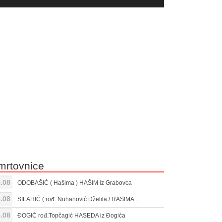
yer
Gore/Dole
ili
strelice
smanjivanje
za
tona.
pojačavanje
ili
smanjivanje
tona.
mrtovnice
.08
ODOBAŠIĆ ( Hašima ) HAŠIM iz Grabovca
.08
SILAHIĆ ( rođ. Nuhanović Dželila / RASIMA ...
.08
ĐOGIĆ rođ.Topčagić HASEDA iz Đogića