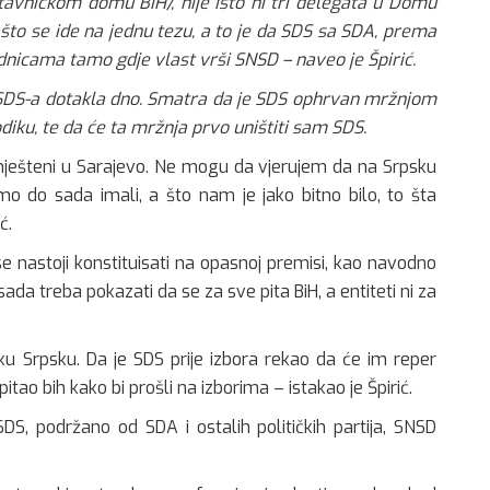
stavničkom domu BiH/, nije isto ni tri delegata u Domu
m što se ide na jednu tezu, a to je da SDS sa SDA, prema
dnicama tamo gdje vlast vrši SNSD – naveo je Špirić.
ika SDS-a dotakla dno. Smatra da je SDS ophrvan mržnjom
ku, te da će ta mržnja prvo uništiti sam SDS.
ješteni u Sarajevo. Ne mogu da vjerujem da na Srpsku
mo do sada imali, a što nam je jako bitno bilo, to šta
ć.
e nastoji konstituisati na opasnoj premisi, kao navodno
ada treba pokazati da se za sve pita BiH, a entiteti ni za
iku Srpsku. Da je SDS prije izbora rekao da će im reper
itao bih kako bi prošli na izborima – istakao je Špirić.
DS, podržano od SDA i ostalih političkih partija, SNSD