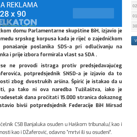
02
01
30
ičkom domu Parlamentarne skupštine BiH, izjavio je
između srpskog korpusa kada je riječ o zajedničkom
V
i ponašanje poslanika SDS-a pri odlučivanju na
nka i prije izbora formirala vlast sa SDA .
se ne provodi istraga protiv predsjedavajućeg
erovića, potpredsjednik SNSD-a je izjavio da to
sti zbog dvostrukih aršina. Špirić je istakao da u
ti, pa tako ni ova naredba Tužilaštva, iako je
dvadesetak dana pročitati 15.000 stranica dokaznog
stavio bivši potpredsjednik Federacije BiH Mirsad
načelnik CSB Banjaluka osuđen u Haškom tribunalu/, kao i
žnosti kao i DŽaferović, odavno “mrtvi ili su osuđeni”.