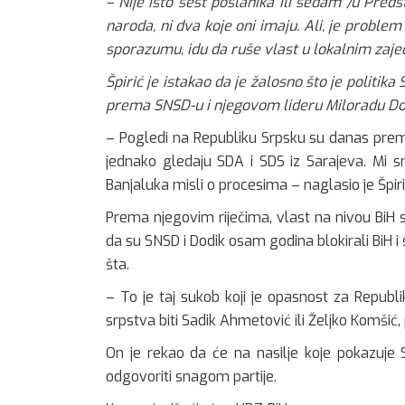
– Nije isto šest poslanika ili sedam /u Pred
naroda, ni dva koje oni imaju. Ali, je proble
sporazumu, idu da ruše vlast u lokalnim zaje
Špirić je istakao da je žalosno što je polit
prema SNSD-u i njegovom lideru Miloradu Dodi
– Pogledi na Republiku Srpsku su danas prem
jednako gledaju SDA i SDS iz Sarajeva. Mi s
Banjaluka misli o procesima – naglasio je Špiri
Prema njegovim riječima, vlast na nivou BiH s
da su SNSD i Dodik osam godina blokirali BiH i s
šta.
– To je taj sukob koji je opasnost za Republ
srpstva biti Sadik Ahmetović ili Željko Komšić, p
On je rekao da će na nasilje koje pokazuje S
odgovoriti snagom partije.