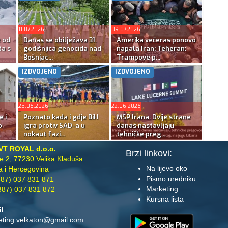
11.07.2026
09.07.2026
e od
Danas se obilježava 31.
Amerika večeras ponovo
ta s
godišnjica genocida nad
napala Iran; Teheran:
Bošnjac...
Trampove p...
IZDVOJENO
IZDVOJENO
25.06.2026
22.06.2026
e i
Poznato kada i gdje BiH
MSP Irana: Dvije strane
o
igra protiv SAD-a u
danas nastavljaju
nokaut fazi...
tehničke preg...
VT ROYAL d.o.o.
Brzi linkovi:
te 2, 77230 Velika Kladuša
Na lijevo oko
 i Hercegovina
Pismo uredniku
87) 037 831 871
Marketing
87) 037 831 872
Kursna lista
il
eting.velkaton@gmail.com