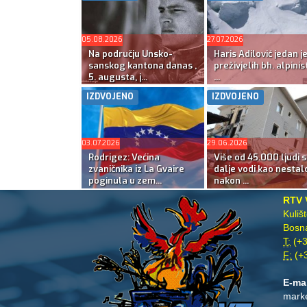
05.08.2026
27.07.2026
Na području Unsko-
Haris Adilović jedan j
sanskog kantona danas ,
preživjelih bh. alpinis
5. augusta, j...
...
IZDVOJENO
IZDVOJENO
03.07.2026
29.06.2026
Rodrigez: Većina
Više od 45.000 ljudi s
zvaničnika iz La Gvaire
dalje vodi kao nestal
poginula u zem...
nakon ...
RTV 
Kuliš
Bosna
T:
(+3
F:
(+3
E-ma
mark