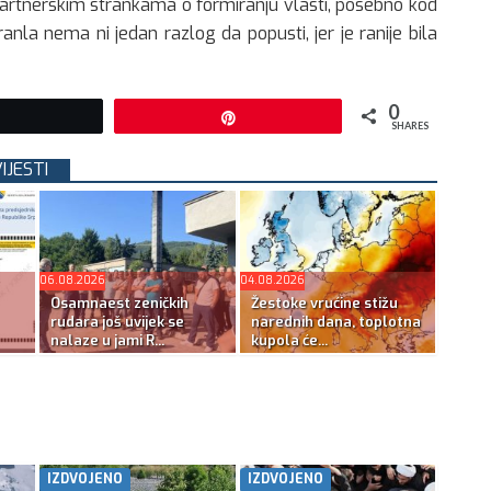
artnerskim strankama o formiranju vlasti, posebno kod
ranla nema ni jedan razlog da popusti, jer je ranije bila
0
Tweet
Pin
SHARES
IJESTI
06.08.2026
04.08.2026
Osamnaest zeničkih
Žestoke vrućine stižu
rudara još uvijek se
narednih dana, toplotna
nalaze u jami R...
kupola će...
IZDVOJENO
IZDVOJENO