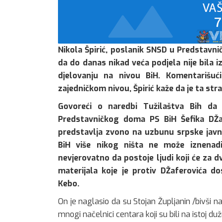
Nikola Špirić, poslanik SNSD u Predstavn
da do danas nikad veća podjela nije bila 
djelovanju na nivou BiH. Komentarišuć
zajedničkom nivou, Špirić kaže da je ta stra
Govoreći o naredbi Tužilaštva Bih da 
Predstavničkog doma PS BiH Šefika DŽaf
predstavlja zvono na uzbunu srpske javno
BiH više nikog ništa ne može iznenadi
nevjerovatno da postoje ljudi koji će za 
materijala koje je protiv DŽaferovića do
Kebo.
On je naglasio da su Stojan Župljanin /bivši 
mnogi načelnici centara koji su bili na istoj du