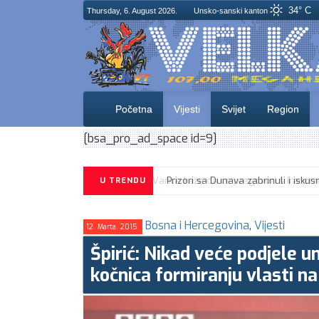
34° C
Thursday, 6. August 2026.
Unsko-sanski kanton
Početna
Vijesti
Svijet
Region
[bsa_pro_ad_space id=9]
U TRENDU
Bosna i Hercegovina
,
Vijesti
12. Marta. 2015.
Špirić: Nikad veće podjele 
kočnica formiranju vlasti n