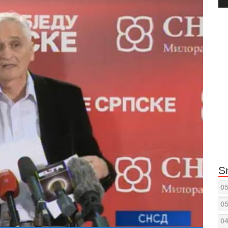
Pla
S
05
05
04