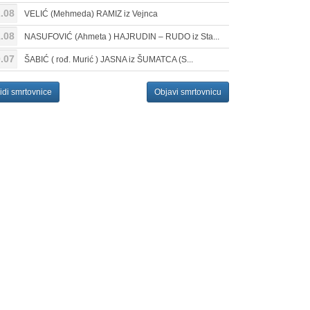
.08
VELIĆ (Mehmeda) RAMIZ iz Vejnca
.08
NASUFOVIĆ (Ahmeta ) HAJRUDIN – RUDO iz Sta...
.07
ŠABIĆ ( rođ. Murić ) JASNA iz ŠUMATCA (S...
idi smrtovnice
Objavi smrtovnicu