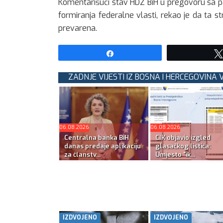
Komentarišući stav HDZ BiH u pregovoru sa p
formiranja federalne vlasti, rekao je da ta st
prevarena.
Share
ZADNJE VIJESTI IZ BOSNA I HERCEGOVINA V
06.08.2026
06.08.2026
Centralna banka BiH
CIK objavio izgled
danas predaje aplikaciju
glasačkog listića:
za članstv...
Umjesto “ik...
IZDVOJENO
IZDVOJENO