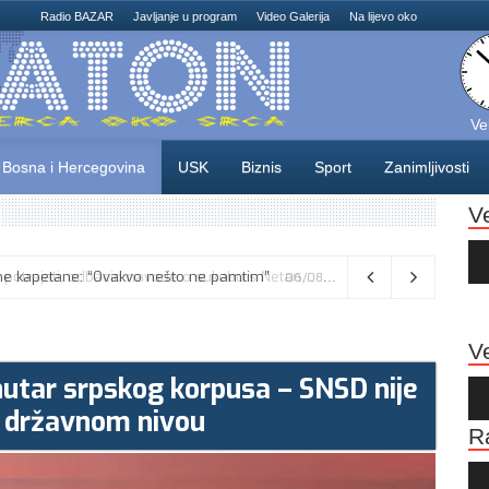
Radio BAZAR
Javljanje u program
Video Galerija
Na lijevo oko
Ve
Bosna i Hercegovina
USK
Biznis
Sport
Zanimljivosti
V
Au
Pla
Vance kaže da će pregovori s Iranom potrajati, odbacio navode o sukobu s Netanyahuom
06/08/2026
Ve
unutar srpskog korpusa – SNSD nije
Au
Pla
a državnom nivou
R
Au