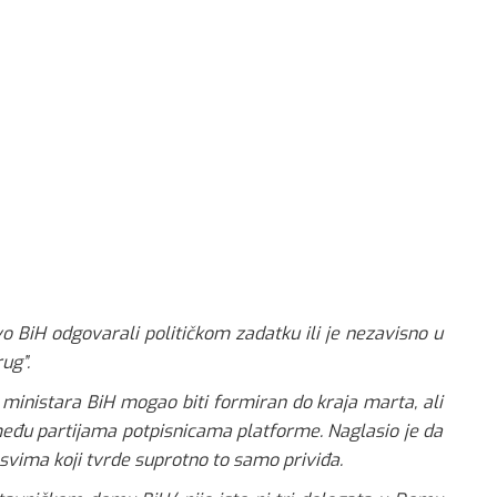
vo BiH odgovarali političkom zadatku ili je nezavisno u
ug”.
et ministara BiH mogao biti formiran do kraja marta, ali
 među partijama potpisnicama platforme. Naglasio je da
 svima koji tvrde suprotno to samo priviđa.