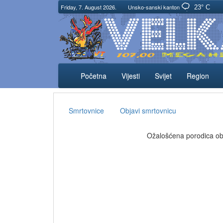
Friday, 7. August 2026.
Unsko-sanski kanton
23° C
Početna
Vijesti
Svijet
Region
Smrtovnice
Objavi smrtovnicu
Ožalošćena porodica obav