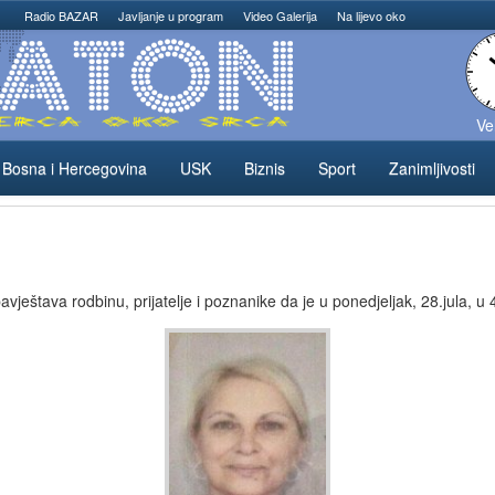
Radio BAZAR
Javljanje u program
Video Galerija
Na lijevo oko
Ve
Bosna i Hercegovina
USK
Biznis
Sport
Zanimljivosti
ještava rodbinu, prijatelje i poznanike da je u ponedjeljak, 28.jula, u 4