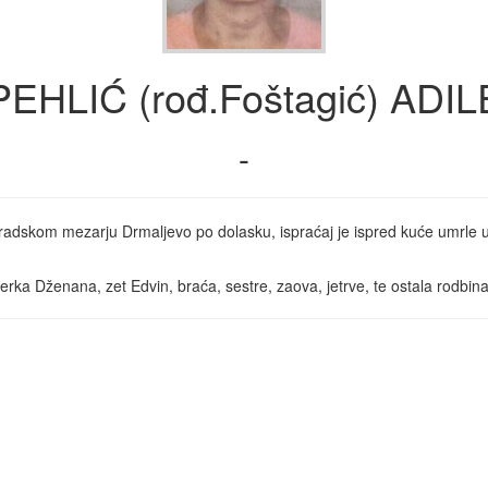
PEHLIĆ (rođ.Foštagić) ADIL
-
gradskom mezarju Drmaljevo po dolasku, ispraćaj je ispred kuće umrle u
a Dženana, zet Edvin, braća, sestre, zaova, jetrve, te ostala rodbina, k