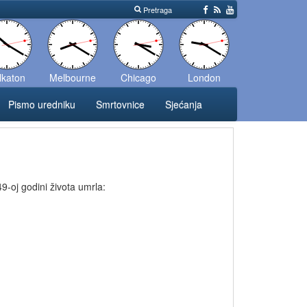
Pretraga
lkaton
Melbourne
Chicago
London
Pismo uredniku
Smrtovnice
Sjećanja
9-oj godini života umrla: