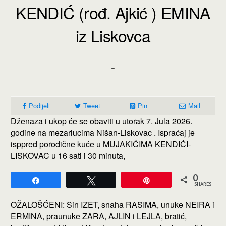
KENDIĆ (rođ. Ajkić ) EMINA
iz Liskovca
-
Podijeli
Tweet
Pin
Mail
Dženaza i ukop će se obaviti u utorak 7. Jula 2026.
godine na mezarlucima Nišan-Liskovac . Ispraćaj je
isppred porodične kuće u MUJAKIĆIMA KENDIĆI-
LISKOVAC u 16 sati i 30 minuta,
0
Share
Tweet
Pin
SHARES
OŽALOŠĆENI: Sin IZET, snaha RASIMA, unuke NEIRA i
ERMINA, praunuke ZARA, AJLIN i LEJLA, bratić,