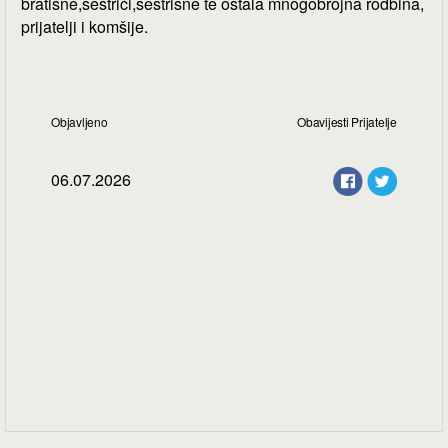
bratišne,sestrići,sestrišne te ostala mnogobrojna rodbina,
prijatelji i komšije.
Objavljeno
Obavijesti Prijatelje
06.07.2026