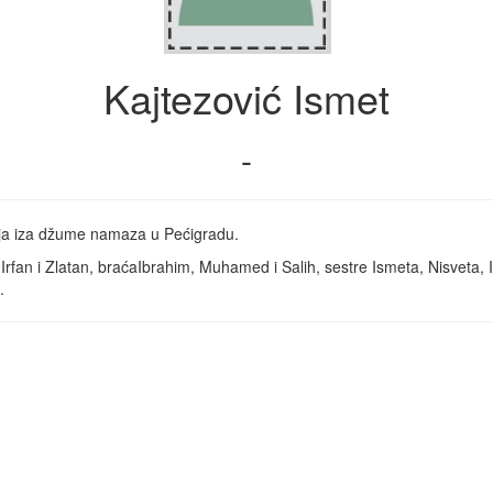
Kajtezović Ismet
-
aja iza džume namaza u Pećigradu.
an i Zlatan, braćaIbrahim, Muhamed i Salih, sestre Ismeta, Nisveta, Iz
.