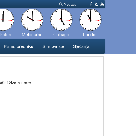
Pretraga
lkaton
Melbourne
Chicago
London
Pismo uredniku
Smrtovnice
Sjećanja
dini života umro: