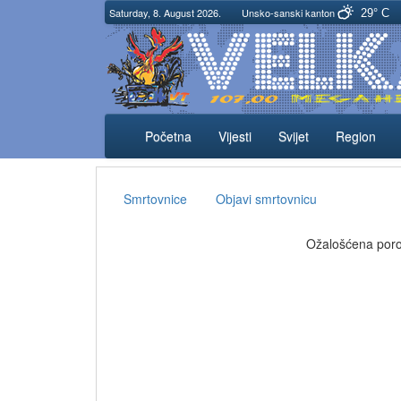
Saturday, 8. August 2026.
Unsko-sanski kanton
29° C
Početna
Vijesti
Svijet
Region
Smrtovnice
Objavi smrtovnicu
Ožalošćena porod