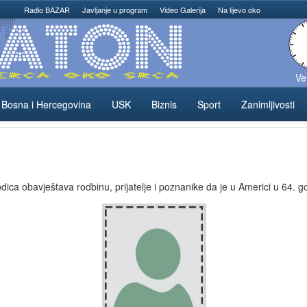
Radio BAZAR
Javljanje u program
Video Galerija
Na lijevo oko
Ve
Bosna i Hercegovina
USK
Biznis
Sport
Zanimljivosti
ica obavještava rodbinu, prijatelje i poznanike da je u Americi u 64. go