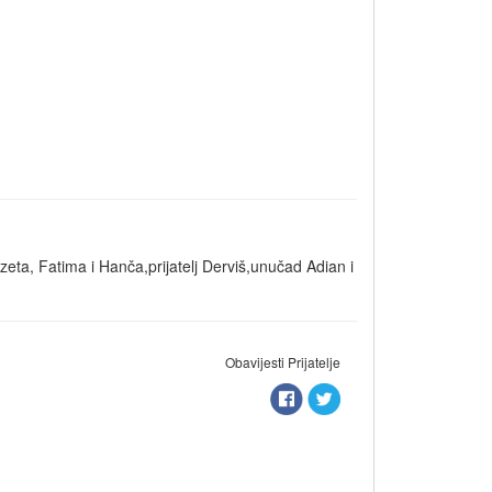
eta, Fatima i Hanča,prijatelj Derviš,unučad Adian i
Obavijesti Prijatelje