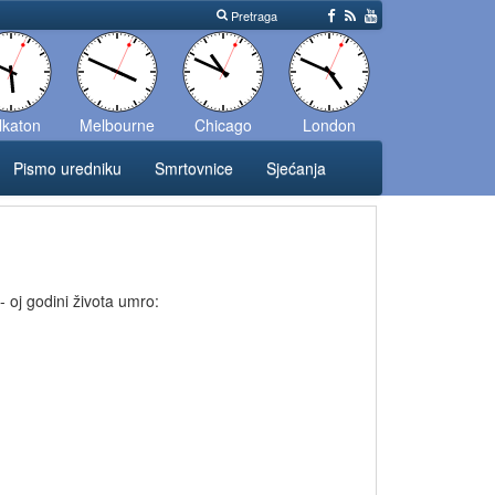
Pretraga
lkaton
Melbourne
Chicago
London
Pismo uredniku
Smrtovnice
Sjećanja
 oj godini života umro: