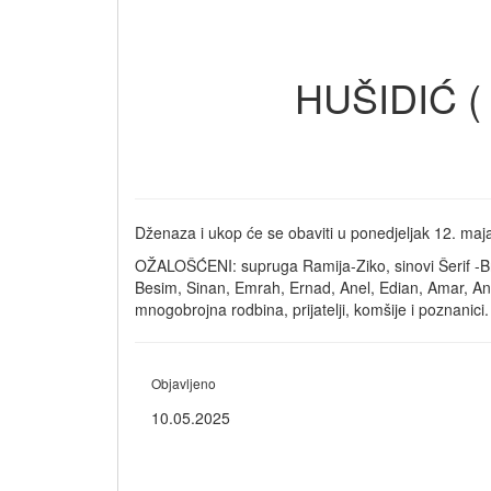
HUŠIDIĆ (
Dženaza i ukop će se obaviti u ponedjeljak 12. maj
OŽALOŠĆENI: supruga Ramija-Ziko, sinovi Šerif -Bra
Besim, Sinan, Emrah, Ernad, Anel, Edian, Amar, Anad
mnogobrojna rodbina, prijatelji, komšije i poznanici.
Objavljeno
10.05.2025