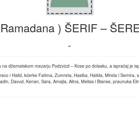
 Ramadana ) ŠERIF – ŠE
-
a na džematskom mezarju Podzvizd – Kose po dolasku, a ispraćaj je isp
co i Halid, kćerke Fatima, Zumreta, Hasiba, Halida, Mirela i Semira, s
in, Davud, Kenan, Sara, Amajla, Alina, Melisa i Bianse, praunuka Elina,