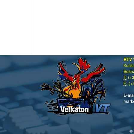
RTV 
Kuliš
Bosna
T:
(+3
F:
(+3
E-ma
mark
© 