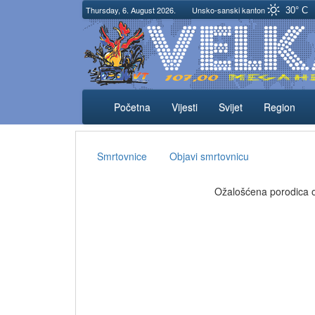
Thursday, 6. August 2026.
Unsko-sanski kanton
30° C
Početna
Vijesti
Svijet
Region
Smrtovnice
Objavi smrtovnicu
Ožalošćena porodica ob