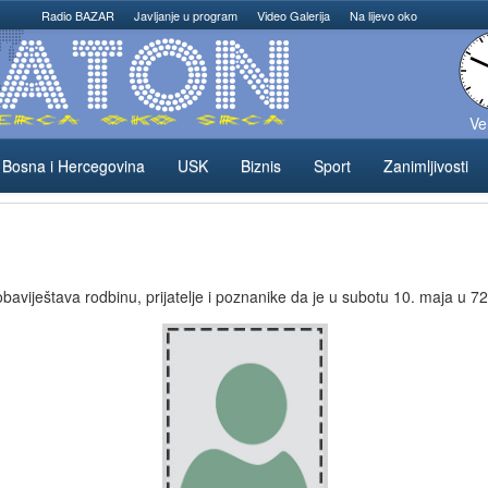
Radio BAZAR
Javljanje u program
Video Galerija
Na lijevo oko
Ve
Bosna i Hercegovina
USK
Biznis
Sport
Zanimljivosti
aviještava rodbinu, prijatelje i poznanike da je u subotu 10. maja u 72-