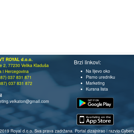
VT ROYAL d.o.o.
Brzi linkovi:
te 2, 77230 Velika Kladuša
Na lijevo oko
 i Hercegovina
Pismo uredniku
87) 037 831 871
Marketing
87) 037 831 872
Kursna lista
il
eting.velkaton@gmail.com
2019 Royal d.o.o. Sva prava zadržana. Portal dizajnirao i razvio
Cyberv