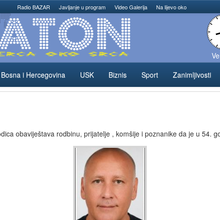
Radio BAZAR
Javljanje u program
Video Galerija
Na lijevo oko
Ve
Bosna i Hercegovina
USK
Biznis
Sport
Zanimljivosti
ca obaviještava rodbinu, prijatelje , komšije i poznanike da je u 54. g