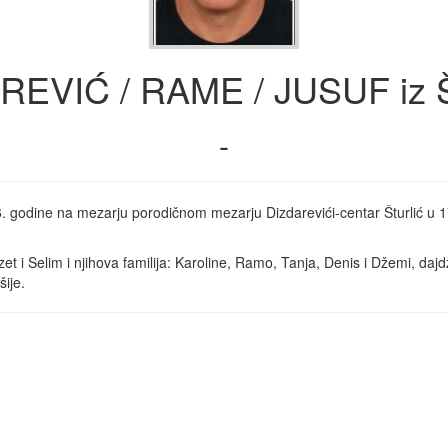
REVIĆ / RAME / JUSUF iz Št
-
 godine na mezarju porodičnom mezarju Dizdarevići-centar Šturlić u 17 
i Selim i njihova familija: Karoline, Ramo, Tanja, Denis i Džemi, dajdž
šije.