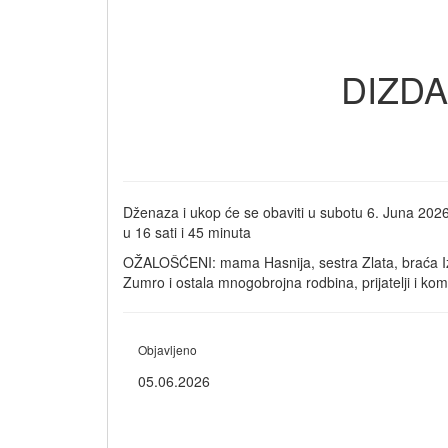
DIZDA
Dženaza i ukop će se obaviti u subotu 6. Juna 2026.
u 16 sati i 45 minuta
OŽALOŠĆENI: mama Hasnija, sestra Zlata, braća Izet 
Zumro i ostala mnogobrojna rodbina, prijatelji i kom
Objavljeno
05.06.2026