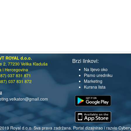
VT ROYAL d.o.o.
Brzi linkovi:
te 2, 77230 Velika Kladuša
Na lijevo oko
 i Hercegovina
Pismo uredniku
87) 037 831 871
Marketing
87) 037 831 872
Kursna lista
il
eting.velkaton@gmail.com
2019 Royal d.o.o. Sva prava zadržana. Portal dizajnirao i razvio
Cyberv