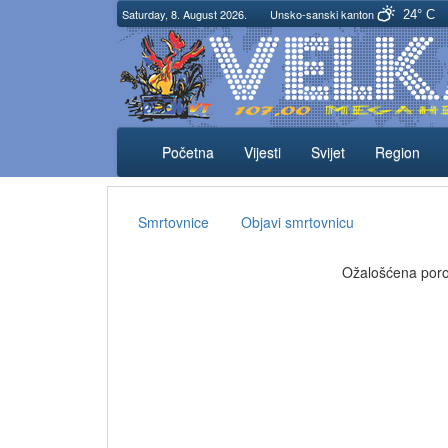
Saturday, 8. August 2026.
Unsko-sanski kanton
24° C
Početna
Vijesti
Svijet
Region
Smrtovnice
Objavi smrtovnicu
Ožalošćena porodi