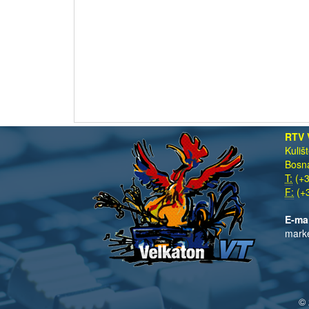
RTV 
Kuliš
Bosna
T:
(+3
F:
(+3
E-ma
mark
© 