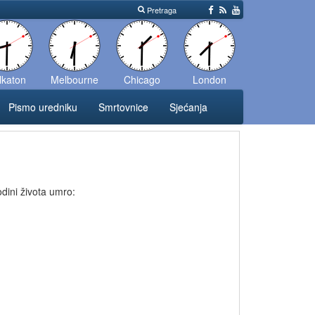
Pretraga
lkaton
Melbourne
Chicago
London
Pismo uredniku
Smrtovnice
Sjećanja
odini života umro: