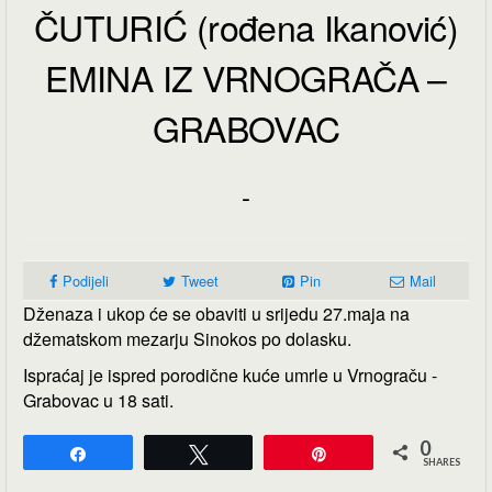
ČUTURIĆ (rođena Ikanović)
EMINA IZ VRNOGRAČA –
GRABOVAC
-
Podijeli
Tweet
Pin
Mail
Dženaza i ukop će se obaviti u srijedu 27.maja na
džematskom mezarju Sinokos po dolasku.
Ispraćaj je ispred porodične kuće umrle u Vrnograču -
Grabovac u 18 sati.
0
Share
Tweet
Pin
SHARES