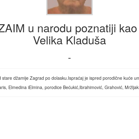
AIM u narodu poznatiji kao
Velika Kladuša
-
d stare džamije Zagrad po dolasku.Ispraćaj je ispred porodične kuće u
, Elmedina iElmina, porodice Bećukić,Ibrahimović, Grahović, Mržljak, t