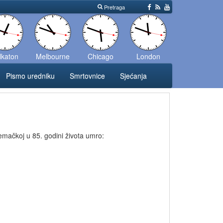
Pretraga
lkaton
Melbourne
Chicago
London
Pismo uredniku
Smrtovnice
Sjećanja
emačkoj u 85. godini života umro: