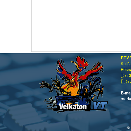
RTV 
Kuliš
Bosna
T:
(+3
F:
(+3
E-ma
mark
© 