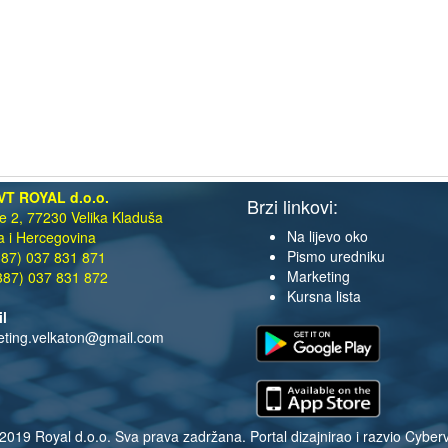
VT ROYAL d.o.o.
Brzi linkovi:
te 2, 77230 Velika Kladuša
Na lijevo oko
 i Hercegovina
Pismo uredniku
87) 037 831 871
Marketing
87) 037 831 872
Kursna lista
il
eting.velkaton@gmail.com
2019 Royal d.o.o. Sva prava zadržana. Portal dizajnirao i razvio
Cyberv