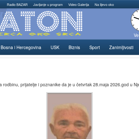
Radio BAZAR
Javljanje u program
Video Galerija
Na lijevo oko
Ve
Bosna i Hercegovina
USK
Biznis
Sport
Zanimljivosti
rodbinu, prijatelje i poznanike da je u četvrtak 28.maja 2026.god u Nj