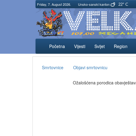
Friday, 7. August 2026.
Unsko-sanski kanton
22° C
Početna
Vijesti
Svijet
Region
Smrtovnice
Objavi smrtovnicu
Ožalošćena porodica obavještava 