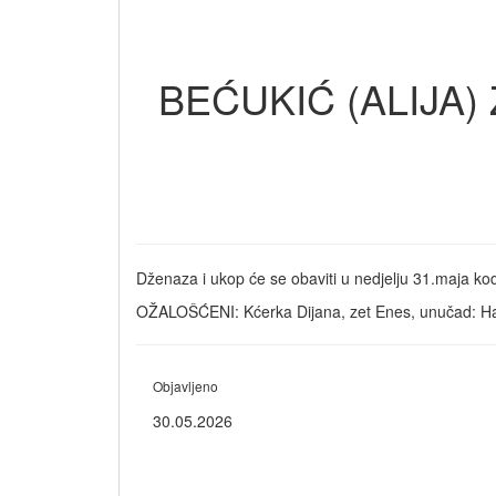
BEĆUKIĆ (ALIJA) Z
Dženaza i ukop će se obaviti u nedjelju 31.maja ko
OŽALOŠĆENI: Kćerka Dijana, zet Enes, unučad: Haris
Objavljeno
30.05.2026