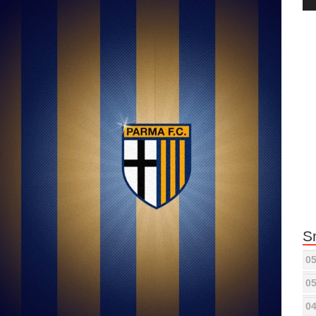
Pla
S
05
05
04