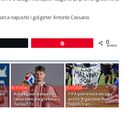
seca napustio i golgeter Antonio Cassano.
0
Tweet
Pin
SHARES
30.07.2026
30.07.2026
ovi
Alajbegović danas na
FIFA pokrenula istragu
ljekarskim pregledima u
protiv Argentine: Pod
Torinu? Tr...
lupom tran...