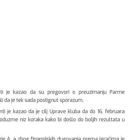
nti je kazao da su pregovori o preuzimanju Parme
ali da je tek sada postignut sporazum.
i je kazao da je cilj Uprave kluba da do 16. februara
 poduzme niz koraka kako bi došlo do boljih rezultata u
rie A, a zbog finansijskih dugovanja prema igračima je