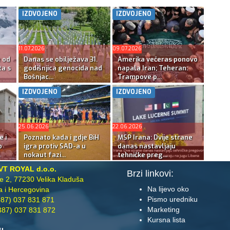
IZDVOJENO
IZDVOJENO
11.07.2026
09.07.2026
e od
Danas se obilježava 31.
Amerika večeras ponovo
ta s
godišnjica genocida nad
napala Iran; Teheran:
Bošnjac...
Trampove p...
IZDVOJENO
IZDVOJENO
25.06.2026
22.06.2026
e i
Poznato kada i gdje BiH
MSP Irana: Dvije strane
o
igra protiv SAD-a u
danas nastavljaju
nokaut fazi...
tehničke preg...
VT ROYAL d.o.o.
Brzi linkovi:
te 2, 77230 Velika Kladuša
Na lijevo oko
 i Hercegovina
Pismo uredniku
87) 037 831 871
Marketing
87) 037 831 872
Kursna lista