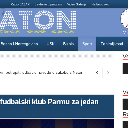
Radio BAZAR
Javljanje u program
Video Galerija
Na lijevo oko
Ve
Bosna i Hercegovina
USK
Biznis
Sport
Zanimljivosti
V
Au
Pla
: Umjesto “iksa” popunjavati kružić
06/08/2026
Ve
 fudbalski klub Parmu za jedan
Au
Pla
R
Au