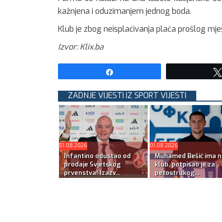
kažnjena i oduzimanjem jednog boda.
Klub je zbog neisplaćivanja plaća prošlog mje
Izvor: Klix.ba
Share
ZADNJE VIJESTI IZ SPORT VIJESTI
01.08.2026
01.08.2026
Infantino odustao od
Muhamed Bešić ima n
prodaje Svjetskog
klub, potpisao je za
prvenstva! Izazv...
petostrukog...