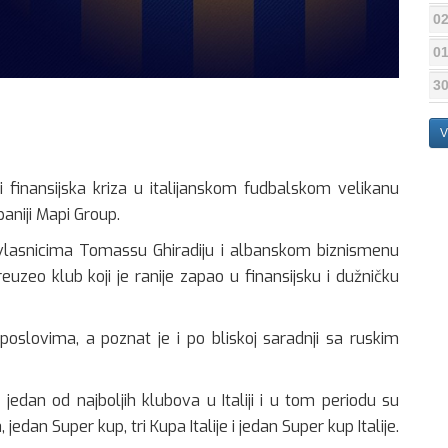
02
01
30
V
i finansijska kriza u italijanskom fudbalskom velikanu
aniji Mapi Group.
vlasnicima Tomassu Ghiradiju i albanskom biznismenu
reuzeo klub koji je ranije zapao u finansijsku i dužničku
poslovima, a poznat je i po bliskoj saradnji sa ruskim
jedan od najboljih klubova u Italiji i u tom periodu su
edan Super kup, tri Kupa Italije i jedan Super kup Italije.