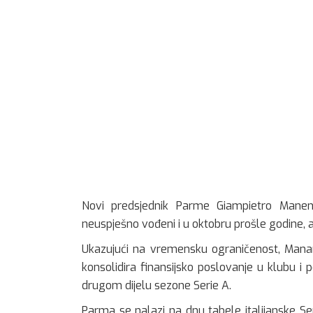
Novi predsjednik Parme Giampietro Mane
neuspješno vođeni i u oktobru prošle godine, 
Ukazujući na vremensku ograničenost, Manant
konsolidira finansijsko poslovanje u klubu i
drugom dijelu sezone Serie A.
Parma se nalazi na dnu tabele italijanske Se