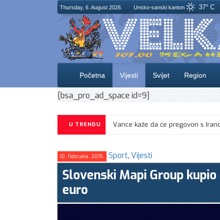
37° C
Thursday, 6. August 2026.
Unsko-sanski kanton
Početna
Vijesti
Svijet
Region
[bsa_pro_ad_space id=9]
CIK objavio izgled glasačkog listića
U TRENDU
Sport
,
Vijesti
10. Februara. 2015.
Slovenski Mapi Group kupio
euro