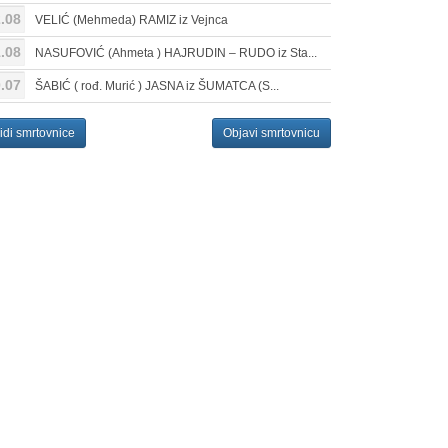
.08
VELIĆ (Mehmeda) RAMIZ iz Vejnca
.08
NASUFOVIĆ (Ahmeta ) HAJRUDIN – RUDO iz Sta...
.07
ŠABIĆ ( rođ. Murić ) JASNA iz ŠUMATCA (S...
idi smrtovnice
Objavi smrtovnicu