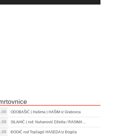
yer
Gore/Dole
ili
strelice
smanjivanje
za
tona.
pojačavanje
ili
smanjivanje
tona.
mrtovnice
.08
ODOBAŠIĆ ( Hašima ) HAŠIM iz Grabovca
.08
SILAHIĆ ( rođ. Nuhanović Dželila / RASIMA ...
.08
ĐOGIĆ rođ.Topčagić HASEDA iz Đogića