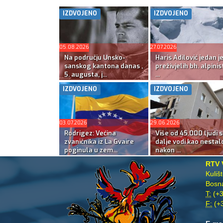
IZDVOJENO
IZDVOJENO
05.08.2026
27.07.2026
Na području Unsko-
Haris Adilović jedan j
sanskog kantona danas ,
preživjelih bh. alpinis
5. augusta, j...
...
IZDVOJENO
IZDVOJENO
03.07.2026
29.06.2026
Rodrigez: Većina
Više od 45.000 ljudi s
zvaničnika iz La Gvaire
dalje vodi kao nestal
poginula u zem...
nakon ...
RTV 
Kuliš
Bosna
T:
(+3
F:
(+3