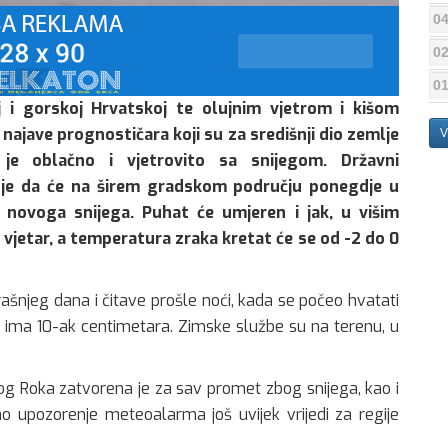
04
02
01
j i gorskoj Hrvatskoj te olujnim vjetrom i kišom
 najave prognostičara koji su za središnji dio zemlje
V
je oblačno i vjetrovito sa snijegom. Državni
uje da će na širem gradskom području ponegdje u
 novoga snijega. Puhat će umjeren i jak, u višim
 vjetar, a temperatura zraka kretat će se od -2 do 0
ašnjeg dana i čitave prošle noći, kada se počeo hvatati
e ima 10-ak centimetara. Zimske službe su na terenu, u
og Roka zatvorena je za sav promet zbog snijega, kao i
o upozorenje meteoalarma još uvijek vrijedi za regije