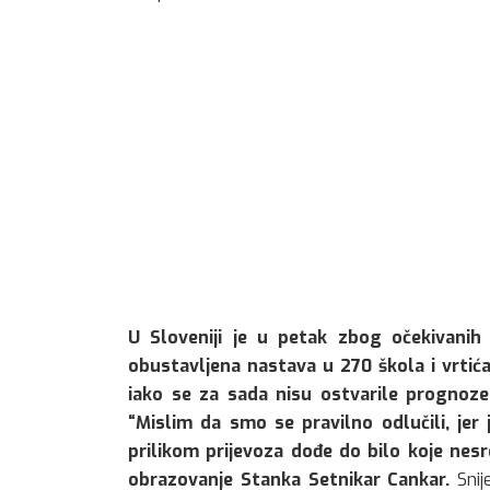
U Sloveniji je u petak zbog očekivanih 
obustavljena nastava u 270 škola i vrtić
iako se za sada nisu ostvarile prognoz
“Mislim da smo se pravilno odlučili, jer 
prilikom prijevoza dođe do bilo koje nesre
obrazovanje Stanka Setnikar Cankar.
Snij