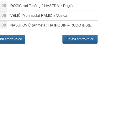
.08
ĐOGIĆ rođ.Topčagić HASEDA iz Đogića
.08
VELIĆ (Mehmeda) RAMIZ iz Vejnca
.08
NASUFOVIĆ (Ahmeta ) HAJRUDIN – RUDO iz Sta...
idi smrtovnice
Objavi smrtovnicu