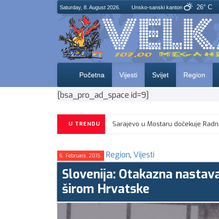
26° C
Saturday, 8. August 2026.
Unsko-sanski kanton
Početna
Vijesti
Svijet
Region
[bsa_pro_ad_space id=9]
Jemen pozdravio stav Saveta bezbe
U TRENDU
Region
,
Vijesti
6. Februara. 2015.
Slovenija: Otakazna nastava 
širom Hrvatske