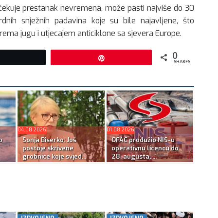
ekuje prestanak nevremena, može pasti najviše do 30
nih snježnih padavina koje su bile najavljene, što
ma jugu i utjecajem anticiklone sa sjevera Europe.
0
Tweet
Pin
SHARES
04.08.2026
01.08.2026
o
Sonja Biserko: Još
OFAC produžio NIS-u
postoje skrivene
operativnu licencu do
grobnice koje svjed...
28. augusta, ...