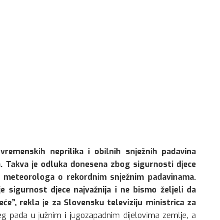
vremenskih neprilika i obilnih snježnih padavina
a. Takva je odluka donesena zbog sigurnosti djece
e meteorologa o rekordnim snježnim padavinama.
je sigurnost djece najvažnija i ne bismo željeli da
će”, rekla je za Slovensku televiziju ministrica za
eg pada u južnim i jugozapadnim dijelovima zemlje, a