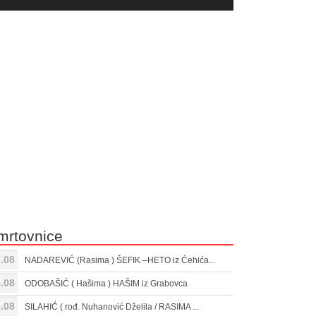
yer
Gore/Dole
ili
strelice
smanjivanje
za
tona.
pojačavanje
ili
smanjivanje
tona.
mrtovnice
.08
NADAREVIĆ (Rasima ) ŠEFIK –HETO iz Ćehića...
.08
ODOBAŠIĆ ( Hašima ) HAŠIM iz Grabovca
.08
SILAHIĆ ( rođ. Nuhanović Dželila / RASIMA ...