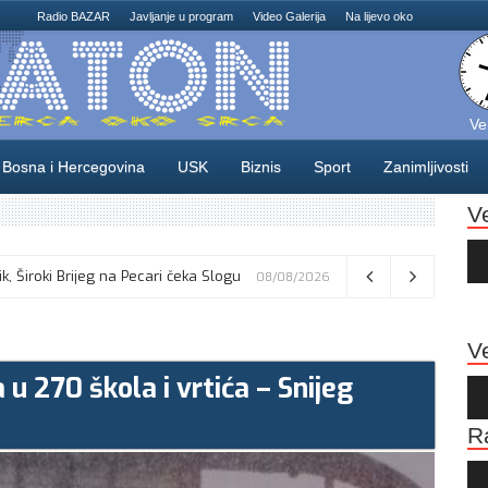
Radio BAZAR
Javljanje u program
Video Galerija
Na lijevo oko
Ve
Bosna i Hercegovina
USK
Biznis
Sport
Zanimljivosti
V
Au
Pla
dnosti UN kao “pravi put ka bezbednosti”
08/08/2026
Ve
u 270 škola i vrtića – Snijeg
Au
Pla
R
Au