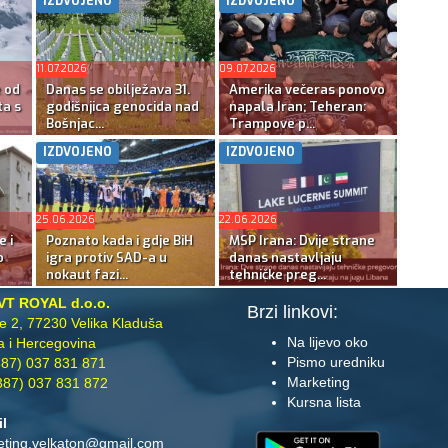
IZDVOJENO
IZDVOJENO
11.07.2026
09.07.2026
e od
Danas se obilježava 31.
Amerika večeras ponovo
ta s
godišnjica genocida nad
napala Iran; Teheran:
Bošnjac...
Trampove p...
IZDVOJENO
IZDVOJENO
25.06.2026
22.06.2026
e i
Poznato kada i gdje BiH
MSP Irana: Dvije strane
o
igra protiv SAD-a u
danas nastavljaju
nokaut fazi...
tehničke preg...
VT ROYAL d.o.o.
Brzi linkovi:
te 2, 77230 Velika Kladuša
Na lijevo oko
 i Hercegovina
Pismo uredniku
87) 037 831 871
Marketing
87) 037 831 872
Kursna lista
il
eting.velkaton@gmail.com