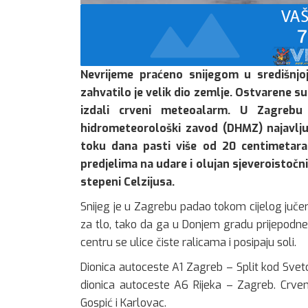
Nevrijeme praćeno snijegom u središnjo
zahvatilo je velik dio zemlje. Ostvarene su
izdali crveni meteoalarm. U Zagrebu 
hidrometeorološki zavod (DHMZ) najavlj
toku dana pasti više od 20 centimetara
predjelima na udare i olujan sjeveroistočni
stepeni Celzijusa.
Snijeg je u Zagrebu padao tokom cijelog jučer
za tlo, tako da ga u Donjem gradu prijepodn
centru se ulice čiste ralicama i posipaju soli.
Dionica autoceste A1 Zagreb – Split kod Svet
dionica autoceste A6 Rijeka – Zagreb. Crven
Gospić i Karlovac.