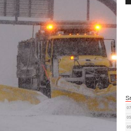
Pla
S
07
05
05