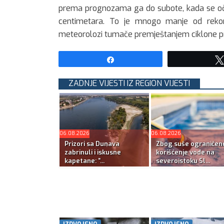
prema prognozama ga do subote, kada se oč
centimetara. To je mnogo manje od rekord
meteorolozi tumače premještanjem ciklone pre
Share
ZADNJE VIJESTI IZ REGION VIJESTI
06.08.2026
06.08.2026
Prizori sa Dunava
Zbog suše ograničen
zabrinuli i iskusne
korišćenje vode na
kapetane: “...
severoistoku Sl...