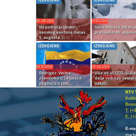
IZDVOJENO
IZDVOJENO
05.08.2026
27.07.2026
Na području Unsko-
Haris Adilović jedan j
sanskog kantona danas ,
preživjelih bh. alpinis
5. augusta, j...
...
IZDVOJENO
IZDVOJENO
03.07.2026
29.06.2026
Rodrigez: Većina
Više od 45.000 ljudi s
zvaničnika iz La Gvaire
dalje vodi kao nestal
poginula u zem...
nakon ...
RTV 
Kuliš
Bosna
T:
(+3
F:
(+3
E-ma
mark