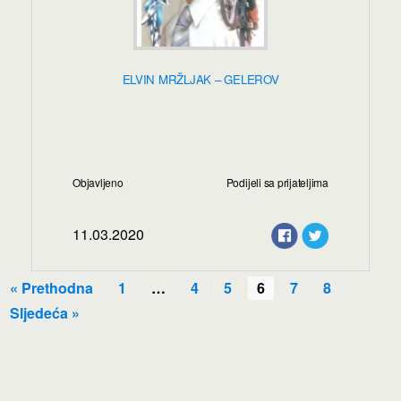
ELVIN MRŽLJAK – GELEROV
Objavljeno
Podijeli sa prijateljima
11.03.2020
« Prethodna
1
…
4
5
6
7
8
Sljedeća »