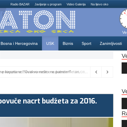
Radio BAZAR
Javljanje u program
Video Galerija
Na lijevo oko
Ve
Bosna i Hercegovina
USK
Biznis
Sport
Zanimljivosti
V
Au
Pla
Vance kaže da će pregovori s Iranom potrajati, odbacio navode o sukobu s Netanyahuom
06/08/2026
Ve
 povuče nacrt budžeta za 2016.
Au
Pla
R
Au