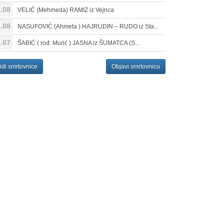
.08
VELIĆ (Mehmeda) RAMIZ iz Vejnca
.08
NASUFOVIĆ (Ahmeta ) HAJRUDIN – RUDO iz Sta...
.07
ŠABIĆ ( rođ. Murić ) JASNA iz ŠUMATCA (S...
idi smrtovnice
Objavi smrtovnicu