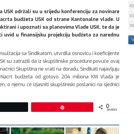
02
a USK održali su u srijedu konferenciju za novinare
01
Nacrta budžeta USK od strane Kantonalne vlade. U
30
ktirani i upoznati sa planovima Vlade USK, te da je
ti uvid u finansijsku projekciju budžeta za narednu
V
sultacija sa Sindikatom, utvrdila osnovicu i koeficijente
SK su zatražili da iz skupštinske procedure povuče ovaj
načnici Skupština ne vrati na doradu, Sindikati najavljuju
o, Nacrt budžeta od gotovo 204 miliona KM Vlada je
, o njemu će izjasniti skupštiniski poslanici na sjednici
0
Tweet
Pin
SHARES