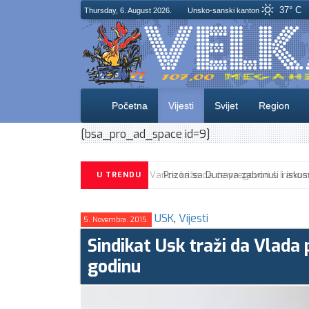
37° C
Thursday, 6. August 2026.
Unsko-sanski kanton
Početna
Vijesti
Svijet
Region
[bsa_pro_ad_space id=9]
U TRENDU
USK
,
Vijesti
5. Novembra. 2015.
Sindikat Usk traži da Vlada
godinu