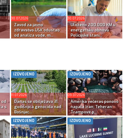
30.07.2026
30.07.2026
Zavod za javno
Uloženo 200.000 KM u
zdravstvo USK odustao
energetsku obnovu
od analiza vode, m...
Policijske stani...
IZDVOJENO
IZDVOJENO
11.07.2026
09.07.2026
e od
Danas se obilježava 31.
Amerika večeras ponovo
ta s
godišnjica genocida nad
napala Iran; Teheran:
Bošnjac...
Trampove p...
IZDVOJENO
IZDVOJENO