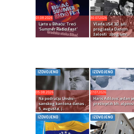
01.08.2026
30.07.2026
Ljeto u Bihaću: Treći
Vlada USK 30. juli
‘Summer Radio Fest’
proglasila Danom
žalosti zbog smr...
IZDVOJENO
IZDVOJENO
05.08.2026
27.07.2026
Na području Unsko-
Haris Adilović jedan j
sanskog kantona danas ,
preživjelih bh. alpinis
5. augusta, j...
...
IZDVOJENO
IZDVOJENO