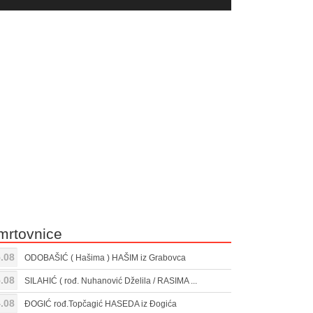
yer
Gore/Dole
ili
strelice
smanjivanje
za
tona.
pojačavanje
ili
smanjivanje
tona.
mrtovnice
.08
ODOBAŠIĆ ( Hašima ) HAŠIM iz Grabovca
.08
SILAHIĆ ( rođ. Nuhanović Dželila / RASIMA ...
.08
ĐOGIĆ rođ.Topčagić HASEDA iz Đogića