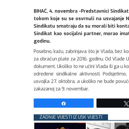
BIHAĆ, 4. novembra -Predstavnici Sindikat
tokom koje su se osvrnuli na usvajanje 
Sindikatu smatraju da su morali biti konta
Sindikat kao socijalni partner, morao ima
godinu.
Posebno, kažu, zabrinjava što je Vlada, bez kon
za obračun plate za 2016. godinu. Od Vlade U
dokument. Ukoliko to ne učini Vlada ili ga u ko
određene sindikalne aktivnosti. Podsjetim
usvojila 27. oktobra, a ukoliko ne bude povučen
zakazanoj za 9. novembar.
Share
ZADNJE VIJESTI IZ USK VIJESTI