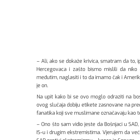
– Ali, ako se dokaže krivica, smatram da to, i
Hercegovaca i zašto bismo mislili da niko
međutim, naglasiti i to da imamo čak i Amerika
je on.
Na upit kako bi se ovo moglo odraziti na bo
ovog slučaja dobiju etikete zasnovane na pr
fanatika koji sve muslimane označavaju kao te
– Ono što sam vidio jeste da Bošnjaci u SAD,
IS-u i drugim ekstremistima. Vjerujem da ve