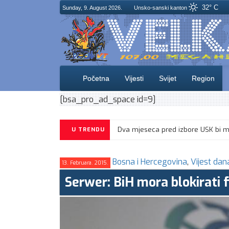
32° C
Sunday, 9. August 2026.
Unsko-sanski kanton
Početna
Vijesti
Svijet
Region
[bsa_pro_ad_space id=9]
U TRENDU
Bosna i Hercegovina
,
Vijest dan
13. Februara. 2015.
Serwer: BiH mora blokirati f