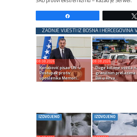
SAD protivi ekstremizmu – kazao je Serwer.
Share
ZADNJE VIJESTI IZ BOSNA I HERCEGOVINA 
08.08.2026
08.08.2026
Konaković pisao UN-u:
Duge kolone vozila n
Postupak protiv
graničnim prelazima 
uposlenika Memori...
BiH u Hrva...
IZDVOJENO
IZDVOJENO