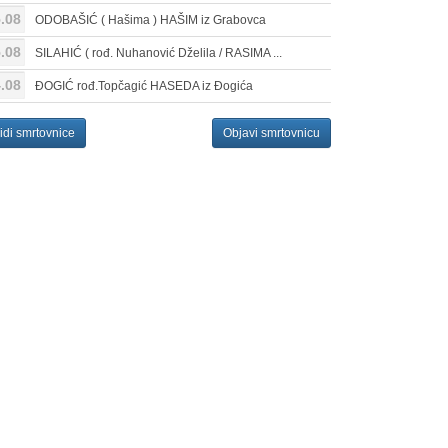
.08
ODOBAŠIĆ ( Hašima ) HAŠIM iz Grabovca
.08
SILAHIĆ ( rođ. Nuhanović Dželila / RASIMA ...
.08
ĐOGIĆ rođ.Topčagić HASEDA iz Đogića
idi smrtovnice
Objavi smrtovnicu