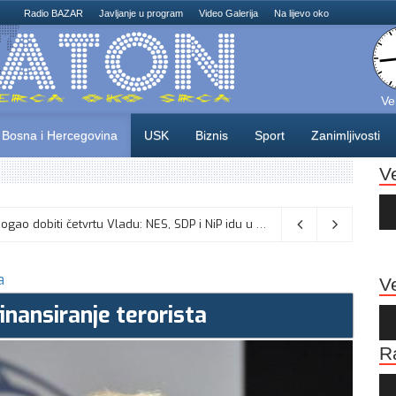
Radio BAZAR
Javljanje u program
Video Galerija
Na lijevo oko
Ve
Bosna i Hercegovina
USK
Biznis
Sport
Zanimljivosti
V
Au
Pla
Odlične vijesti za naše košarkaše! Nijedan NBA igrač iz Litvanije ne želi igrati protiv BiH
Dva mjeseca pred izbore USK bi mogao dobiti četvrtu Vladu: NES, SDP i NiP idu u opoziciju, sjednica u ponedjeljak?
08/08/2026
a
Ve
inansiranje terorista
Au
Pla
R
Au