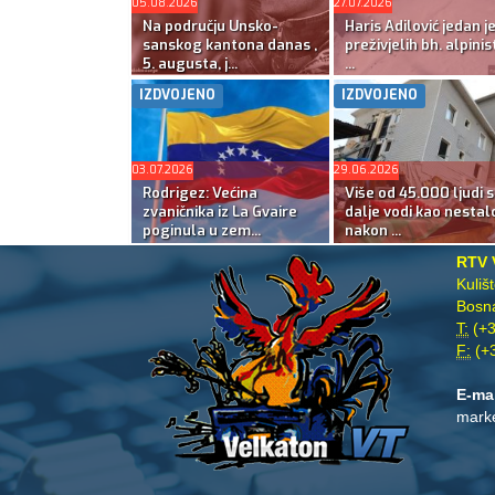
05.08.2026
27.07.2026
Na području Unsko-
Haris Adilović jedan j
sanskog kantona danas ,
preživjelih bh. alpinis
5. augusta, j...
...
IZDVOJENO
IZDVOJENO
03.07.2026
29.06.2026
Rodrigez: Većina
Više od 45.000 ljudi s
zvaničnika iz La Gvaire
dalje vodi kao nestal
poginula u zem...
nakon ...
RTV 
Kuliš
Bosna
T:
(+3
F:
(+3
E-ma
mark