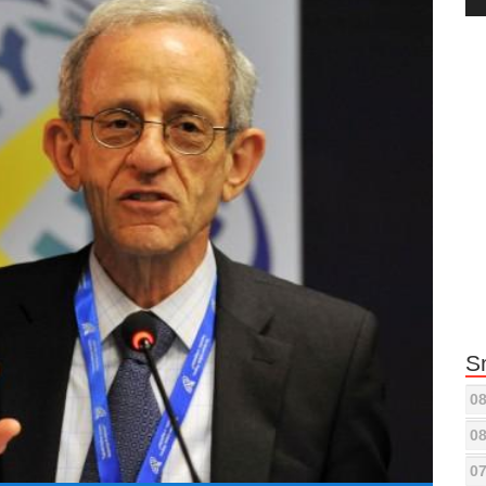
Pla
S
08
08
07