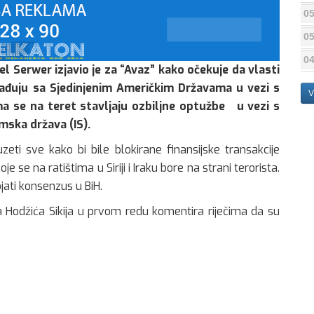
05
05
04
el Serwer izjavio je za “Avaz” kako očekuje da vlasti
rađuju sa Sjedinjenim Američkim Državama u vezi s
V
ma se na teret stavljaju ozbiljne optužbe
u vezi s
mska država (IS).
zeti sve kako bi bile blokirane finansijske transakcije
se na ratištima u Siriji i Iraku bore na strani terorista.
jati konsenzus u BiH.
 Hodžića Sikija u prvom redu komentira riječima da su