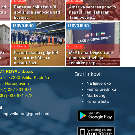
11.07.2026
09.07.2026
e od
Danas se obilježava 31.
Amerika večeras ponovo
ta s
godišnjica genocida nad
napala Iran; Teheran:
Bošnjac...
Trampove p...
IZDVOJENO
IZDVOJENO
25.06.2026
22.06.2026
e i
Poznato kada i gdje BiH
MSP Irana: Dvije strane
o
igra protiv SAD-a u
danas nastavljaju
nokaut fazi...
tehničke preg...
VT ROYAL d.o.o.
Brzi linkovi:
te 2, 77230 Velika Kladuša
Na lijevo oko
 i Hercegovina
Pismo uredniku
87) 037 831 871
Marketing
87) 037 831 872
Kursna lista
il
eting.velkaton@gmail.com