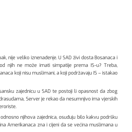
pak, nije veliko iznenađenje. U SAD živi dosta Bosanaca i
 od njih ne može imati simpatije prema IS-u? Treba,
naca koji nisu muslimani, a koji podržavaju IS – istakao
sansku zajednicu u SAD te postoji li opasnost da zbog
edrasudama, Server je rekao da nesumnjivo ima vjerskih
roriste.
 odnosno njihova zajednica, osuđuju bilo kakvu podršku
ćina Amerikanaca zna i cijeni da se većina muslimana u