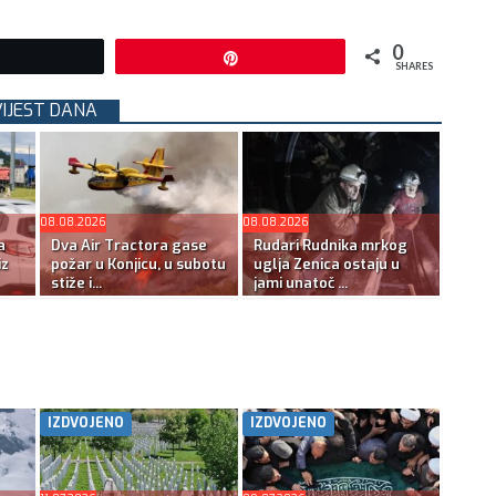
0
Tweet
Pin
SHARES
VIJEST DANA
08.08.2026
08.08.2026
a
Dva Air Tractora gase
Rudari Rudnika mrkog
iz
požar u Konjicu, u subotu
uglja Zenica ostaju u
stiže i...
jami unatoč ...
IZDVOJENO
IZDVOJENO