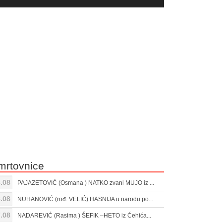
yer
Gore/Dole
ili
strelice
smanjivanje
za
tona.
pojačavanje
ili
smanjivanje
tona.
mrtovnice
.08
PAJAZETOVIĆ (Osmana ) NATKO zvani MUJO iz ...
.08
NUHANOVIĆ (rođ. VELIĆ) HASNIJA u narodu po...
.08
NADAREVIĆ (Rasima ) ŠEFIK –HETO iz Ćehića...