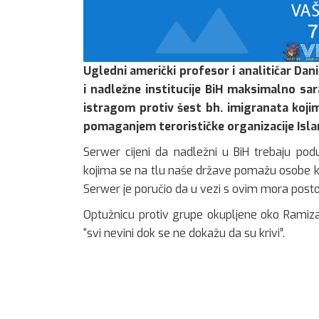
Ugledni američki profesor i analitičar Dani
i nadležne institucije BiH maksimalno sa
istragom protiv šest bh. imigranata koji
pomaganjem terorističke organizacije Isla
Serwer cijeni da nadležni u BiH trebaju podu
kojima se na tlu naše države pomažu osobe koje 
Serwer je poručio da u vezi s ovim mora posto
Optužnicu protiv grupe okupljene oko Ramiza
“svi nevini dok se ne dokažu da su krivi”.