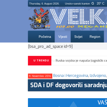
20° C
Thursday, 6. August 2026.
Unsko-sanski kanton
Početna
Vijesti
Svijet
Region
[bsa_pro_ad_space id=9]
U TRENDU
Bosna i Hercegovina
,
Izdvojeno
9. Novembra. 2014.
SDA i DF dogovorili saradn