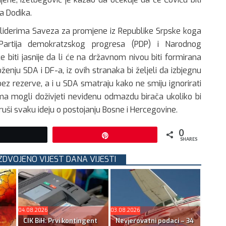
a Dodika.
a liderima Saveza za promjene iz Republike Srpske koga
Partija demokratzskog progresa (PDP) i Narodnog
biti jasnije da li će na državnom nivou biti formirana
enju SDA i DF-a, iz ovih stranaka bi željeli da izbjegnu
ez rezerve, a i u SDA smatraju kako ne smiju ignorirati
ima mogli doživjeti neviđenu odmazdu birača ukoliko bi
e ruši svaku ideju o postojanju Bosne i Hercegovine.
0
Tweet
Pin
SHARES
IZDVOJENO VIJEST DANA VIJESTI
04.08.2026
03.08.2026
CIK BiH: Prvi kontingent
Nevjerovatni podaci – 34