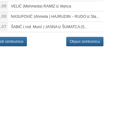
.08
VELIĆ (Mehmeda) RAMIZ iz Vejnca
.08
NASUFOVIĆ (Ahmeta ) HAJRUDIN – RUDO iz Sta...
.07
ŠABIĆ ( rođ. Murić ) JASNA iz ŠUMATCA (S...
idi smrtovnice
Objavi smrtovnicu