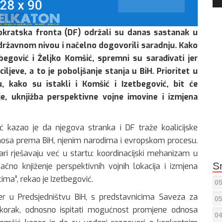
Pla
okratska fronta (DF) održali su danas sastanak u
 državnom nivou i načelno dogovorili saradnju. Kako
etbegović i Željko Komšić, spremni su sarađivati jer
ljeve, a to je poboljšanje stanja u BiH. Prioritet u
 kako su istakli i Komšić i Izetbegović, bit će
je, uknjižba perspektivne vojne imovine i izmjena
ć kazao je da njegova stranka i DF traže koalicijske
dnosa prema BiH, njenim narodima i evropskom procesu.
ari rješavaju već u startu: koordinacijski mehanizam u
S
no knjiženje perspektivnih vojnih lokacija i izmjena
ima”, rekao je Izetbegović.
05
er u Predsjedništvu BiH, s predstavnicima Saveza za
05
iskorak, odnosno ispitati mogućnost promjene odnosa
04