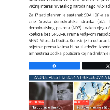
važniji interes hrvatskog naroda nego Milorad
Za 17 sati planiran je sastanak SDA i DF-a s
čine Srpska demokratska stranka (SDS, 
demokratskog pokreta (NDP) i nakon njega će 
koalicija bez SNSD-a. Prema vidljivom raspolož
SNSD Milorada Dodika. Komšić je tu odlučan b
prijetnje prema kojima bi na sljedećim izbor
amnestirali Dodika, političara koji najdirektnij
Share
ZADNJE VIJESTI IZ BOSNA I HERCEGOVINA 
05.08.2026
04.08.2026
Na području Unsko-
Žestoke vrućine stižu