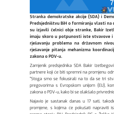
Stranka demokratske akcije (SDA) i Dem
Predsjedništvu BiH o formiranju vlasti na
su izjavili čelnici obje stranke, Bakir Iz
imaju skoro u potpunosti iste stvavove i ci
rješavanju problema na državnom nivou,
rješavanje pitanja mehanizma koordinaci
zakona o PDV-u.
Zamjenik predsjednika SDA Bakir Izetbegovi
partnere koji će biti spremni na promjenu o
“Stoga smo se fokusirali na to da se tri stv
pregovorima s Evropskom unijom (EU), konač
zakona o PDV-u, kako bi se olakšalo privrednic
Najavio je sastanak danas u 17 sati, takođ
promjene, s kojima će pokušati napraviti 