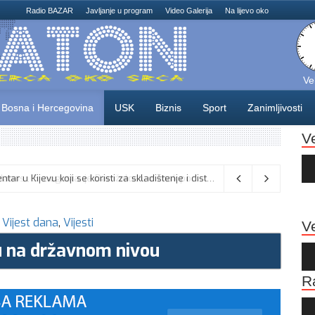
Radio BAZAR
Javljanje u program
Video Galerija
Na lijevo oko
Ve
Bosna i Hercegovina
USK
Biznis
Sport
Zanimljivosti
V
Au
Pla
Na području Unsko-sanskog kantona danas , 5. augusta, je Dan žalosti, u znak poštovanja prema liku i djelu generala Izeta Nanića,
,
Vijest dana
,
Vijesti
Ve
ju na državnom nivou
Au
Pla
R
Au