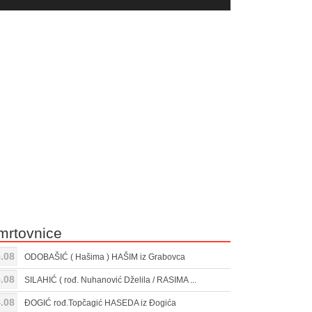
yer
Gore/Dole
ili
strelice
smanjivanje
za
tona.
pojačavanje
ili
smanjivanje
tona.
mrtovnice
.08
ODOBAŠIĆ ( Hašima ) HAŠIM iz Grabovca
.08
SILAHIĆ ( rođ. Nuhanović Dželila / RASIMA ...
.08
ĐOGIĆ rođ.Topčagić HASEDA iz Đogića