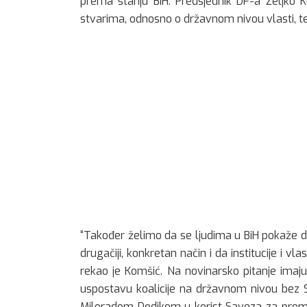
prema stanju BiH. Predsjednik DF-a Željko 
stvarima, odnosno o državnom nivou vlasti, te 
“Također želimo da se ljudima u BiH pokaže d
drugačiji, konkretan način i da institucije i vla
rekao je Komšić. Na novinarsko pitanje imaj
uspostavu koalicije na državnom nivou bez SN
Miloradom Dodikom u korist Saveza za promje