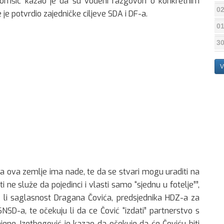
Komšić kazao je da su vođeni razgovori o konkretnim
02
je potvrdio zajedničke ciljeve SDA i DF-a.
01
30
V
a ova zemlje ima nade, te da se stvari mogu uraditi na
sti ne služe da pojedinci i vlasti samo “sjednu u fotelje””,
u li saglasnost Dragana Čovića, predsjednika HDZ-a za
SD-a, te očekuju li da ce Čović “izdati” partnerstvo s
ne, Izetbegović je kazao da očekuje da će Čoviću biti