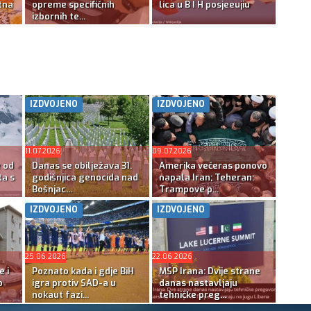
tna
opreme specifičnih
lica u B I H posjeeujiu
izbornih te...
IZDVOJENO
IZDVOJENO
11.07.2026
09.07.2026
e od
Danas se obilježava 31.
Amerika večeras ponovo
ta s
godišnjica genocida nad
napala Iran; Teheran:
Bošnjac...
Trampove p...
IZDVOJENO
IZDVOJENO
25.06.2026
22.06.2026
e i
Poznato kada i gdje BiH
MSP Irana: Dvije strane
o
igra protiv SAD-a u
danas nastavljaju
nokaut fazi...
tehničke preg...