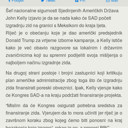
Podijeli
Tweet
Pin
Mail
Šef nacionalne sigurnosti Sjedinjenih Američkih Država
John Kelly izjavio je da se nada kako će SAD početi
izgradnju zid na granici s Meksikom do kraja ljeta.
Riječ je o obećanju koje je dao američki predsjednik
Donald Trump za vrijeme izborne kampanje, a Kelly ističe
kako je već obavio razgovore sa lokalnim i državnim
zvaničnicima koji su spremni podijeliti svoja mišljenja o
najboljem načinu izgradnje zida.
Na drugoj strani postoje i brojni zastupnici koji kritikuju
plan američke administracije zbog toga što će izgradnju
zida finansirati poreski obveznici. Ipak, Kelly vjeruje kako
će Kongres SAD-a na kraju podržati finansiranje projekta.
“Mislim da će Kongres osigurati potrebna sredstva za
finansiranje zida. Vjerujem da to mora učiniti jer riječ je o
završnom koraku zbog kojeg ćemo biti ponosni na kraj
bezakonja koje imamo”, rekao je on, a prenosi BBC.