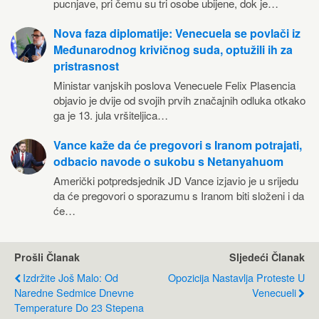
pucnjave, pri čemu su tri osobe ubijene, dok je…
Nova faza diplomatije: Venecuela se povlači iz
Međunarodnog krivičnog suda, optužili ih za
pristrasnost
Ministar vanjskih poslova Venecuele Felix Plasencia
objavio je dvije od svojih prvih značajnih odluka otkako
ga je 13. jula vršiteljica…
Vance kaže da će pregovori s Iranom potrajati,
odbacio navode o sukobu s Netanyahuom
Američki potpredsjednik JD Vance izjavio je u srijedu
da će pregovori o sporazumu s Iranom biti složeni i da
će…
Prošli Članak
Sljedeći Članak
Izdržite Još Malo: Od
Opozicija Nastavlja Proteste U
Naredne Sedmice Dnevne
Venecueli
Temperature Do 23 Stepena