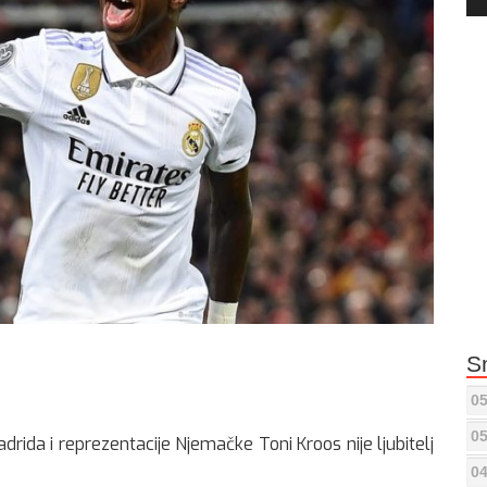
Pla
S
05
05
rida i reprezentacije Njemačke Toni Kroos nije ljubitelj
04