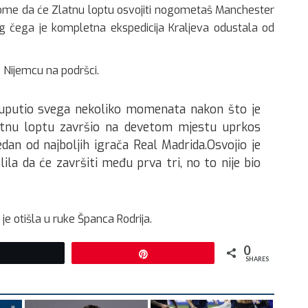
 tome da će Zlatnu loptu osvojiti nogometaš Manchester
g čega je kompletna ekspedicija Kraljeva odustala od
e Nijemcu na podršci.
 uputio svega nekoliko momenata nakon što je
latnu loptu završio na devetom mjestu uprkos
edan od najboljih igrača Real Madrida.Osvojio je
lila da će završiti među prva tri, no to nije bio
 je otišla u ruke Španca Rodrija.
0
Tweet
Pin
SHARES