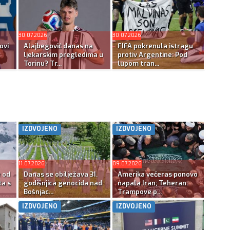
30.07.2026
30.07.2026
ovi
Alajbegović danas na
FIFA pokrenula istragu
ljekarskim pregledima u
protiv Argentine: Pod
Torinu? Tr...
lupom tran...
IZDVOJENO
IZDVOJENO
11.07.2026
09.07.2026
e od
Danas se obilježava 31.
Amerika večeras ponovo
ta s
godišnjica genocida nad
napala Iran; Teheran:
Bošnjac...
Trampove p...
IZDVOJENO
IZDVOJENO