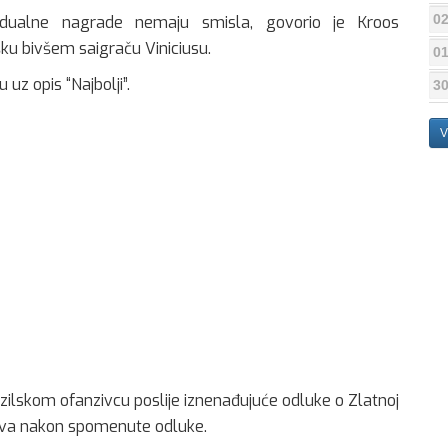
02
vidualne nagrade nemaju smisla, govorio je Kroos
šku bivšem saigraču Viniciusu.
01
uz opis “Najbolji”.
30
V
razilskom ofanzivcu poslije iznenađujuće odluke o Zlatnoj
 prva nakon spomenute odluke.