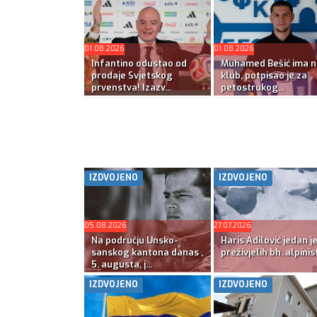
01.08.2026
01.08.2026
Infantino odustao od
Muhamed Bešić ima n
prodaje Svjetskog
klub, potpisao je za
prvenstva! Izazv...
petostrukog...
IZDVOJENO
IZDVOJENO
05.08.2026
27.07.2026
Na području Unsko-
Haris Adilović jedan j
sanskog kantona danas ,
preživjelih bh. alpinis
5. augusta, j...
...
IZDVOJENO
IZDVOJENO