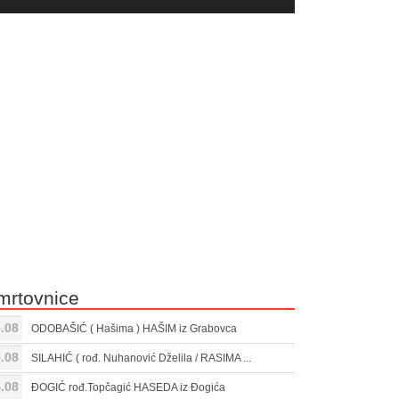
yer
Gore/Dole
ili
strelice
smanjivanje
za
tona.
pojačavanje
ili
smanjivanje
tona.
mrtovnice
.08
ODOBAŠIĆ ( Hašima ) HAŠIM iz Grabovca
.08
SILAHIĆ ( rođ. Nuhanović Dželila / RASIMA ...
.08
ĐOGIĆ rođ.Topčagić HASEDA iz Đogića