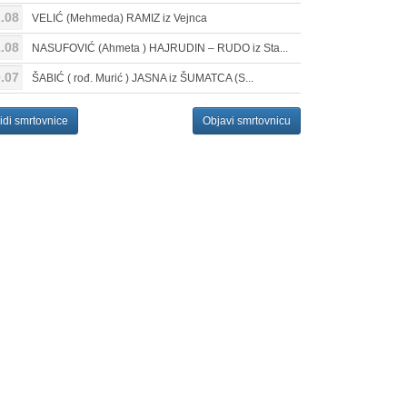
.08
VELIĆ (Mehmeda) RAMIZ iz Vejnca
.08
NASUFOVIĆ (Ahmeta ) HAJRUDIN – RUDO iz Sta...
.07
ŠABIĆ ( rođ. Murić ) JASNA iz ŠUMATCA (S...
idi smrtovnice
Objavi smrtovnicu