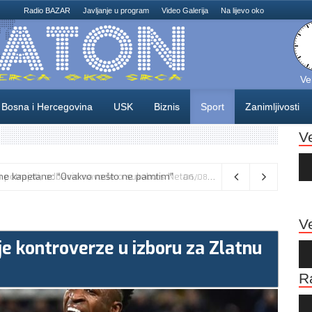
Radio BAZAR
Javljanje u program
Video Galerija
Na lijevo oko
Ve
Bosna i Hercegovina
USK
Biznis
Sport
Zanimljivosti
V
Au
Pla
Vance kaže da će pregovori s Iranom potrajati, odbacio navode o sukobu s Netanyahuom
06/08/2026
Ve
ije kontroverze u izboru za Zlatnu
Au
Pla
R
Au