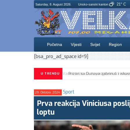
21° C
Saturday, 8. August 2026.
Unsko-sanski kanton
Početna
Vijesti
Svijet
Region
[bsa_pro_ad_space id=9]
U TRENDU
Sport
29. Oktobra. 2024.
Prva reakcija Viniciusa posl
loptu