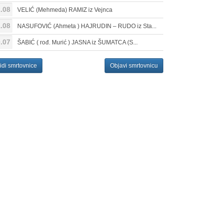
.08
VELIĆ (Mehmeda) RAMIZ iz Vejnca
.08
NASUFOVIĆ (Ahmeta ) HAJRUDIN – RUDO iz Sta...
.07
ŠABIĆ ( rođ. Murić ) JASNA iz ŠUMATCA (S...
idi smrtovnice
Objavi smrtovnicu