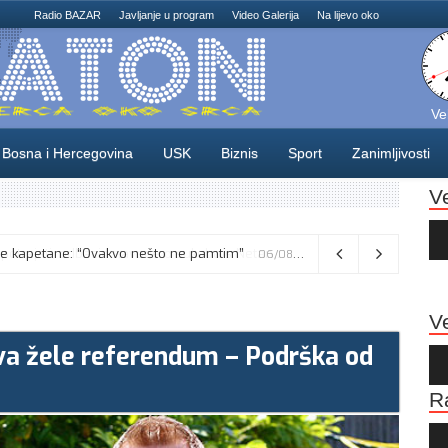
Radio BAZAR
Javljanje u program
Video Galerija
Na lijevo oko
Ve
Bosna i Hercegovina
USK
Biznis
Sport
Zanimljivosti
V
Au
Pla
Vance kaže da će pregovori s Iranom potrajati, odbacio navode o sukobu s Netanyahuom
06/08/2026
Ve
ova žele referendum – Podrška od
Au
Pla
R
Au