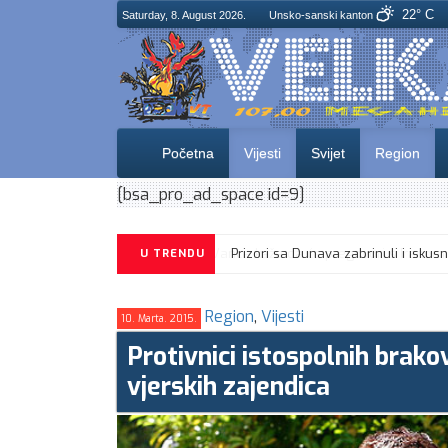
22° C
Saturday, 8. August 2026.
Unsko-sanski kanton
Početna
Vijesti
Svijet
Region
[bsa_pro_ad_space id=9]
U TRENDU
Region
,
Vijesti
10. Marta. 2015.
Protivnici istospolnih brak
vjerskih zajendica