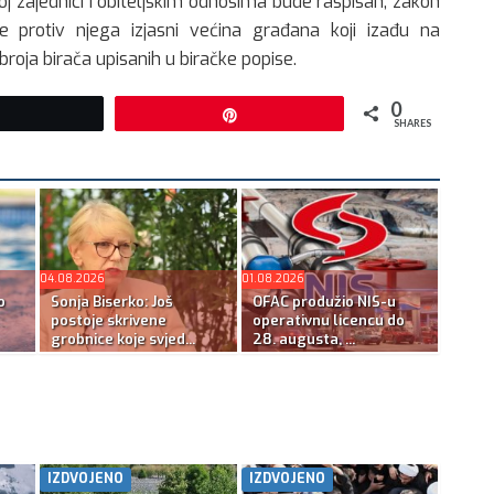
 zajednici i obiteljskim odnosima bude raspisan, zakon
protiv njega izjasni većina građana koji izađu na
roja birača upisanih u biračke popise.
0
Tweet
Pin
SHARES
04.08.2026
01.08.2026
o
Sonja Biserko: Još
OFAC produžio NIS-u
postoje skrivene
operativnu licencu do
grobnice koje svjed...
28. augusta, ...
IZDVOJENO
IZDVOJENO