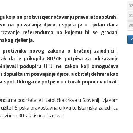
02
01
 koja se protivi izjednačavanju prava istospolnih i
avo na posvajanje djece, uspjela je u tjedan dana
30
državanje referenduma na kojemu bi se građani
onskog rješenja.
V
a protivnike novog zakona o bračnoj zajednici i
rak da je prikupila 80.518 potpisa za održavanje
šnjavali podupiru li ili ne zakon koji omogućava
 dopušta im posvajanje djece, a obitelj definira kao
na spol. Udruga će potpise u utorak popodne uložiti
duma podržala je i Katolička crkva u Sloveniji. Izjavom
družile i Srpska pravoslavna crkva te Islamska zajednica
državi ima 30-ak tisuća članova.