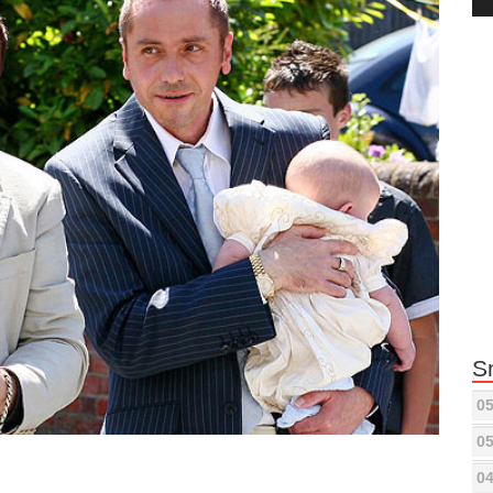
Pla
S
05
05
04