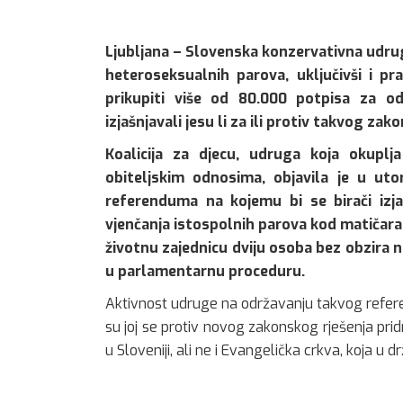
Ljubljana – Slovenska konzervativna udruga
heteroseksualnih parova, uključivši i pr
prikupiti više od 80.000 potpisa za o
izjašnjavali jesu li za ili protiv takvog zak
Koalicija za djecu, udruga koja okuplj
obiteljskim odnosima, objavila je u uto
referenduma na kojemu bi se birači izja
vjenčanja istospolnih parova kod matičara i
životnu zajednicu dviju osoba bez obzira 
u parlamentarnu proceduru.
Aktivnost udruge na održavanju takvog referen
su joj se protiv novog zakonskog rješenja pri
u Sloveniji, ali ne i Evangelička crkva, koja u 