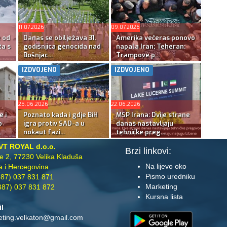
11.07.2026
09.07.2026
e od
Danas se obilježava 31.
Amerika večeras ponovo
ta s
godišnjica genocida nad
napala Iran; Teheran:
Bošnjac...
Trampove p...
IZDVOJENO
IZDVOJENO
25.06.2026
22.06.2026
e i
Poznato kada i gdje BiH
MSP Irana: Dvije strane
o
igra protiv SAD-a u
danas nastavljaju
nokaut fazi...
tehničke preg...
VT ROYAL d.o.o.
Brzi linkovi:
te 2, 77230 Velika Kladuša
Na lijevo oko
 i Hercegovina
Pismo uredniku
87) 037 831 871
Marketing
87) 037 831 872
Kursna lista
il
eting.velkaton@gmail.com