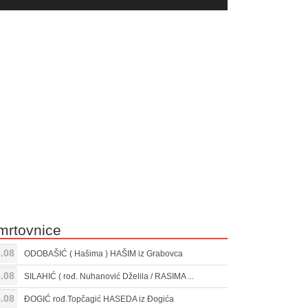
yer
Gore/Dole
ili
strelice
smanjivanje
za
tona.
pojačavanje
ili
smanjivanje
tona.
mrtovnice
.08
ODOBAŠIĆ ( Hašima ) HAŠIM iz Grabovca
.08
SILAHIĆ ( rođ. Nuhanović Dželila / RASIMA ...
.08
ĐOGIĆ rođ.Topčagić HASEDA iz Đogića