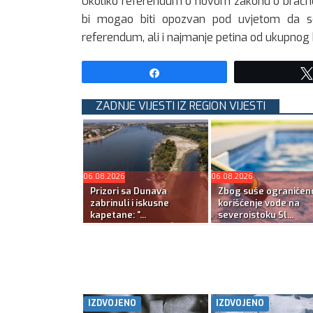
Ukoliko referendum o novom zakonu o bračnoj
bi mogao biti opozvan pod uvjetom da se 
referendum, ali i najmanje petina od ukupnog b
Share
ZADNJE VIJESTI IZ REGION VIJESTI
06.08.2026
06.08.2026
Prizori sa Dunava
Zbog suše ograničen
zabrinuli i iskusne
korišćenje vode na
kapetane: “...
severoistoku Sl...
IZDVOJENO
IZDVOJENO