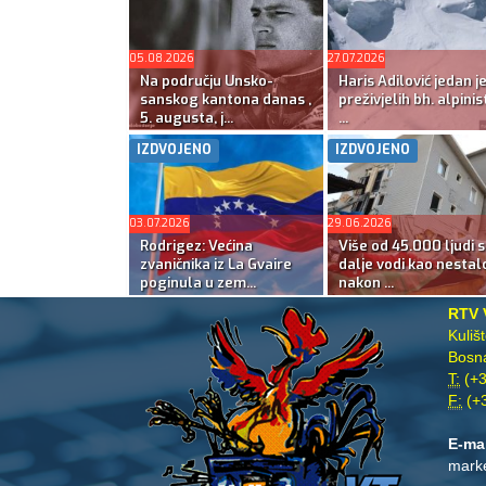
05.08.2026
27.07.2026
Na području Unsko-
Haris Adilović jedan j
sanskog kantona danas ,
preživjelih bh. alpinis
5. augusta, j...
...
IZDVOJENO
IZDVOJENO
03.07.2026
29.06.2026
Rodrigez: Većina
Više od 45.000 ljudi s
zvaničnika iz La Gvaire
dalje vodi kao nestal
poginula u zem...
nakon ...
RTV 
Kuliš
Bosna
T:
(+3
F:
(+3
E-ma
mark