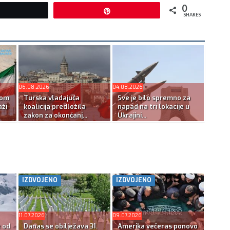
0
Tweet
Pin
SHARES
06.08.2026
04.08.2026
kom
Turska vladajuća
Sve je bilo spremno za
ži
koalicija predložila
napad na tri lokacije u
zakon za okončanj...
Ukrajini...
IZDVOJENO
IZDVOJENO
11.07.2026
09.07.2026
e od
Danas se obilježava 31.
Amerika večeras ponovo