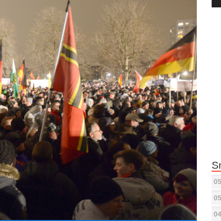
Pla
S
05
05
04