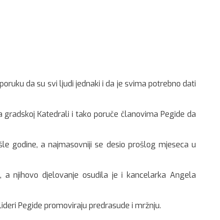
oruku da su svi ljudi jednaki i da je svima potrebno dati
na gradskoj Katedrali i tako poruče članovima Pegide da
šle godine, a najmasovniji se desio prošlog mjeseca u
, a njihovo djelovanje osudila je i kancelarka Angela
ideri Pegide promoviraju predrasude i mržnju.