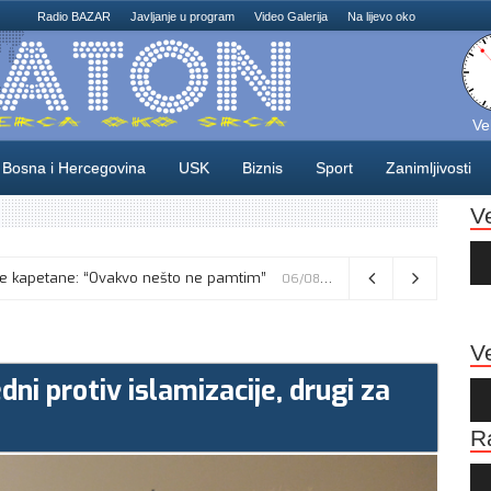
Radio BAZAR
Javljanje u program
Video Galerija
Na lijevo oko
Ve
Bosna i Hercegovina
USK
Biznis
Sport
Zanimljivosti
V
Au
Pla
skusne kapetane: “Ovakvo nešto ne pamtim”
Vance kaže da će pregovori s Iranom potrajati, odbacio navode o sukobu s Netanyahuom
06/08/2026
06/08/2026
Ve
ni protiv islamizacije, drugi za
Au
Pla
R
Au