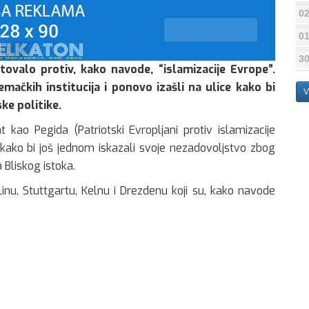
02
01
30
ovalo protiv, kako navode, “islamizacije Evrope”.
mačkih institucija i ponovo izašli na ulice kako bi
V
ke politike.
ao Pegida (Patriotski Evropljani protiv islamizacije
 kako bi još jednom iskazali svoje nezadovoljstvo zbog
a Bliskog istoka.
rlinu, Stuttgartu, Kelnu i Drezdenu koji su, kako navode