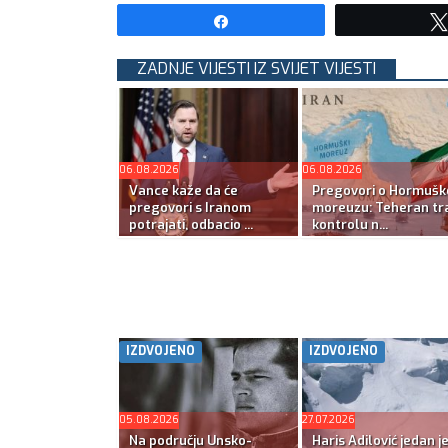
Share
ZADNJE VIJESTI IZ SVIJET VIJESTI
06.08.2026
06.08.2026
Vance kaže da će
Pregovori o Hormuš
pregovori s Iranom
moreuzu: Teheran tra
potrajati, odbacio ...
kontrolu n...
IZDVOJENO
IZDVOJENO
05.08.2026
27.07.2026
Na području Unsko-
Haris Adilović jedan j