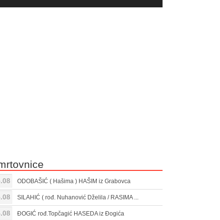
yer
Gore/Dole
ili
strelice
smanjivanje
za
tona.
pojačavanje
ili
smanjivanje
tona.
mrtovnice
.08
ODOBAŠIĆ ( Hašima ) HAŠIM iz Grabovca
.08
SILAHIĆ ( rođ. Nuhanović Dželila / RASIMA ...
.08
ĐOGIĆ rođ.Topčagić HASEDA iz Đogića