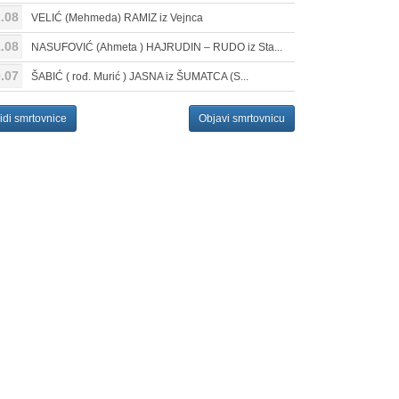
.08
VELIĆ (Mehmeda) RAMIZ iz Vejnca
.08
NASUFOVIĆ (Ahmeta ) HAJRUDIN – RUDO iz Sta...
.07
ŠABIĆ ( rođ. Murić ) JASNA iz ŠUMATCA (S...
idi smrtovnice
Objavi smrtovnicu