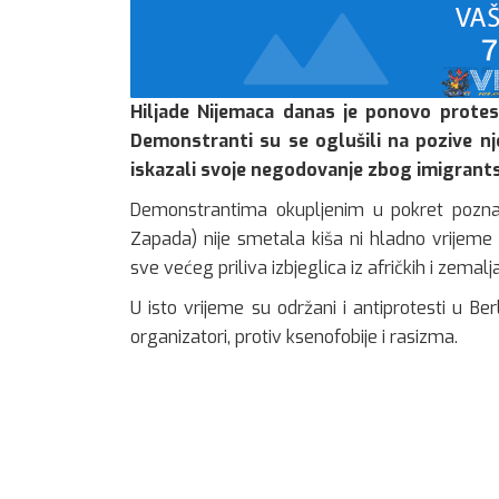
Hiljade Nijemaca danas je ponovo protest
Demonstranti su se oglušili na pozive nje
iskazali svoje negodovanje zbog imigrants
Demonstrantima okupljenim u pokret poznat k
Zapada) nije smetala kiša ni hladno vrijeme
sve većeg priliva izbjeglica iz afričkih i zemalj
U isto vrijeme su održani i antiprotesti u Be
organizatori, protiv ksenofobije i rasizma.