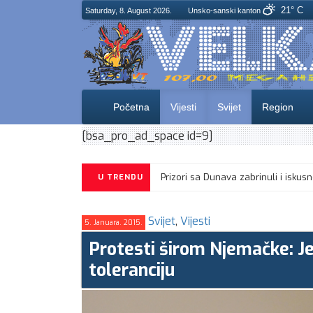
21° C
Saturday, 8. August 2026.
Unsko-sanski kanton
Početna
Vijesti
Svijet
Region
[bsa_pro_ad_space id=9]
Prizori sa Dunava zabrinuli i i
U TRENDU
Svijet
,
Vijesti
5. Januara. 2015.
Protesti širom Njemačke: Jed
toleranciju