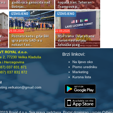
ta s
godišnjica genocida nad
napala Iran; Teheran:
Bošnjac...
Trampove p...
IZDVOJENO
IZDVOJENO
25.06.2026
22.06.2026
e i
Poznato kada i gdje BiH
MSP Irana: Dvije strane
o
igra protiv SAD-a u
danas nastavljaju
nokaut fazi...
tehničke preg...
VT ROYAL d.o.o.
Brzi linkovi:
te 2, 77230 Velika Kladuša
Na lijevo oko
 i Hercegovina
Pismo uredniku
87) 037 831 871
Marketing
87) 037 831 872
Kursna lista
il
eting.velkaton@gmail.com
2019 Royal d.o.o. Sva prava zadržana. Portal dizajnirao i razvio
Cyberv