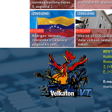
sanskog kantona danas ,
preživjelih bh. alpinis
5. augusta, j...
...
IZDVOJENO
IZDVOJENO
03.07.2026
29.06.2026
Rodrigez: Većina
Više od 45.000 ljudi s
zvaničnika iz La Gvaire
dalje vodi kao nestal
poginula u zem...
nakon ...
RTV 
Kuliš
Bosna
T:
(+3
F:
(+3
E-ma
mark
© 